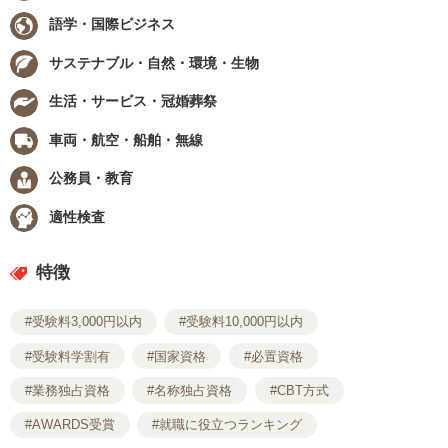
語学・国際ビジネス
サステナブル・自然・環境・生物
生活・サービス・冠婚葬祭
車両・航空・船舶・無線
公務員・教育
適性検査
特徴
#受験料3,000円以内
#受験料10,000円以内
#受験料学割有
#国家資格
#必置資格
#業務独占資格
#名称独占資格
#CBT方式
#AWARDS受賞
#就職に役立つランキング