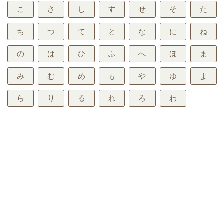
こ
さ
し
す
せ
そ
た
ち
つ
て
と
な
に
ね
の
は
ひ
ふ
へ
ほ
ま
み
む
め
も
や
ゆ
よ
ら
り
る
れ
ろ
わ