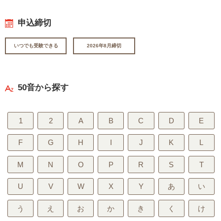
申込締切
いつでも受験できる
2026年8月締切
50音から探す
1
2
A
B
C
D
E
F
G
H
I
J
K
L
M
N
O
P
R
S
T
U
V
W
X
Y
あ
い
う
え
お
か
き
く
け