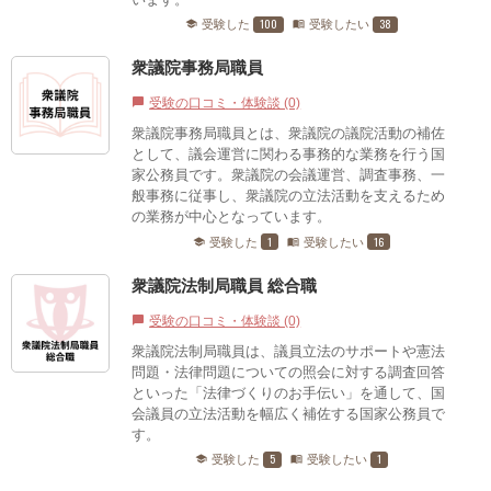
100
38
受験した
受験したい
school
menu_book
衆議院事務局職員
受験の口コミ・体験談 (0)
chat_bubble
衆議院事務局職員とは、衆議院の議院活動の補佐
として、議会運営に関わる事務的な業務を行う国
家公務員です。衆議院の会議運営、調査事務、一
般事務に従事し、衆議院の立法活動を支えるため
の業務が中心となっています。
1
16
受験した
受験したい
school
menu_book
衆議院法制局職員 総合職
受験の口コミ・体験談 (0)
chat_bubble
衆議院法制局職員は、議員立法のサポートや憲法
問題・法律問題についての照会に対する調査回答
といった「法律づくりのお手伝い」を通して、国
会議員の立法活動を幅広く補佐する国家公務員で
す。
5
1
受験した
受験したい
school
menu_book