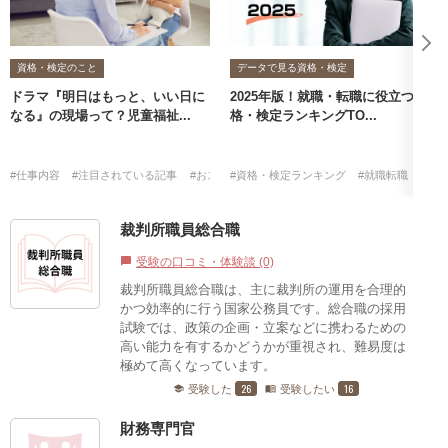
資格・検定のこと
データで見る資格・検定
ドラマ『明日はもっと、いい日に
2025年版！就職・転職に役立つ資
なる』の現場って？児童福祉...
格・検定ランキングTO...
#仕事内容
#注目されている記事
#おススメ資格・検定
#資格・検定ランキング
#就職転職
#ア
裁判所職員総合職
受験の口コミ・体験談 (0)
chat_bubble
裁判所職員総合職は、主に裁判所の運用を合理的
かつ効率的に行う国家公務員です。総合職の採用
試験では、政策の企画・立案などに携わるための
高い能力を有するかどうかが重視され、難易度は
極めて高くなっています。
26
16
受験した
受験したい
school
menu_book
財務専門官