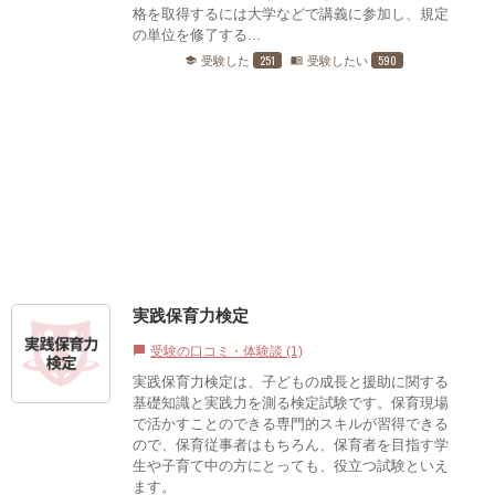
格を取得するには大学などで講義に参加し、規定
の単位を修了する...
251
590
受験した
受験したい
school
menu_book
実践保育力検定
受験の口コミ・体験談 (1)
chat_bubble
実践保育力検定は、子どもの成長と援助に関する
基礎知識と実践力を測る検定試験です。保育現場
で活かすことのできる専門的スキルが習得できる
ので、保育従事者はもちろん、保育者を目指す学
生や子育て中の方にとっても、役立つ試験といえ
ます。