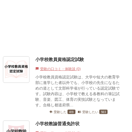
小学校教員資格認定試験
受験の口コミ・体験談 (0)
chat_bubble
小学校教員資格認定試験は、大学や短大の教育学
部に進学した者以外でも、小学校の先生になるた
めの道として文部科学省が行っている認定試験で
す。試験内容は、小学校で教える各教科の筆記試
験、音楽、図工、体育の実技試験となっていま
す。合格し都道府県...
419
503
受験した
受験したい
school
menu_book
小学校教諭普通免許状