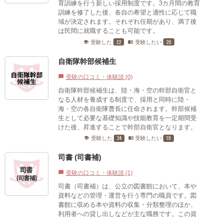
育訓練を行う新しい採用制度です。3カ月間の教育
訓練を修了した後、各自の希望と適性に応じて職
域が決定されます。それぞれ任期があり、満了後
は民間に就職することも可能です。
22
20
受験した
受験したい
school
menu_book
自衛隊幹部候補生
受験の口コミ・体験談 (0)
chat_bubble
自衛隊幹部候補生は、陸・海・空の幹部自衛官と
なる人材を養成する制度で、採用と同時に陸・
海・空の各自衛隊曹長に任命されます。幹部候補
生として必要な基礎知識や技能教育を一定期間受
けた後、昇進することで幹部自衛官となります。
24
19
受験した
受験したい
school
menu_book
司書 (司書補)
受験の口コミ・体験談 (1)
chat_bubble
司書（司書補）は、公立の図書館において、本や
資料などの管理・運営を行う専門の職員です。図
書館に収める本や資料の収集・分類整理のほか、
利用者への貸し出しなどが主な職務です。この資