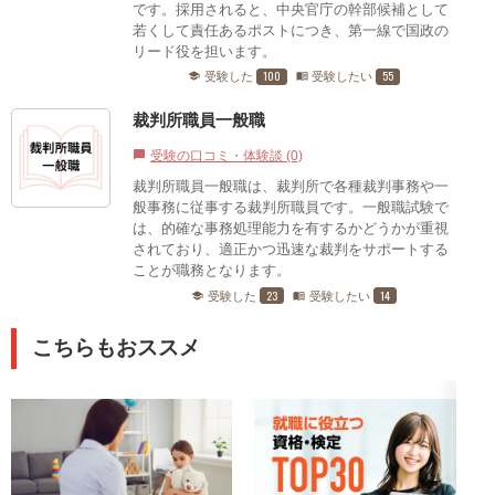
です。採用されると、中央官庁の幹部候補として
若くして責任あるポストにつき、第一線で国政の
リード役を担います。
100
55
受験した
受験したい
school
menu_book
裁判所職員一般職
受験の口コミ・体験談 (0)
chat_bubble
裁判所職員一般職は、裁判所で各種裁判事務や一
般事務に従事する裁判所職員です。一般職試験で
は、的確な事務処理能力を有するかどうかが重視
されており、適正かつ迅速な裁判をサポートする
ことが職務となります。
23
14
受験した
受験したい
school
menu_book
こちらもおススメ