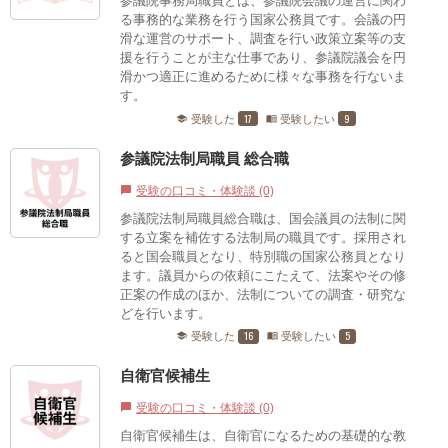
参議院事務局職員とは、参議院会議の運営に関わ
る事務的な業務を行う国家公務員です。会議の円
滑な運営のサポート、調査を行い政策立案等の支
援を行うことが主な仕事であり、参議院議会を円
滑かつ適正に進めるために様々な事務を行ないま
す。
17
9
受験した
受験したい
school
menu_book
参議院法制局職員 総合職
受験の口コミ・体験談 (0)
chat_bubble
参議院法制局職員総合職は、国会議員の法制に関
する立案を補佐する法制局の職員です。採用され
ると国会職員となり、特別職の国家公務員となり
ます。議員からの依頼にこたえて、法案やその修
正案の作成のほか、法制についての調査・研究な
どを行います。
16
5
受験した
受験したい
school
menu_book
自衛官候補生
受験の口コミ・体験談 (0)
chat_bubble
自衛官候補生は、自衛官になるための基礎的な教