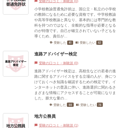
受験の口コミ・体験談 (0)
chat_bubble
小学校教諭普通免許状は、国公立・私立の小学校
の教師になるために必要な資格です。中学校教諭
や高等学校教諭と異なり、基本的には専門的な教
科を持つのではなく、全般的な指導が必要となる
のが特徴です。自己が確立されていない子どもを
導くため、責任が...
41
62
受験した
受験したい
school
menu_book
進路アドバイザー検定
受験の口コミ・体験談 (0)
chat_bubble
進路アドバイザー検定は、高校生などの若者の進
路に関するアドバイスをする立場の人が、身につ
けておくべき知識を確認するための検定です。イ
ンターネットの普及に伴い、進路選択に関わるさ
まざまな情報にアクセスすることが可能になりま
した。膨大な量の...
98
76
受験した
受験したい
school
menu_book
地方公務員
受験の口コミ・体験談 (1)
chat_bubble