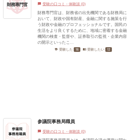
受験の口コミ・体験談 (0)
chat_bubble
財務専門官は、財務省の出先機関である財務局に
おいて、財政や国有財産、金融に関する施策を行
う財政や金融のプロフェッショナルです。国民の
生活をより良くするために、地域に密着する金融
機関の検査・監督や、証券取引の監視・企業内容
の開示といったこ...
16
12
受験した
受験したい
school
menu_book
参議院事務局職員
受験の口コミ・体験談 (0)
chat_bubble