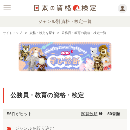
ジャンル別 資格・検定一覧
サイトトップ
資格・検定を探す
公務員・教育の資格・検定一覧
公務員・教育の資格・検定
56件がヒット
閲覧数順
50音順
help
ジャンルを絞り込む