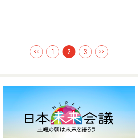
<<
1
2
3
>>