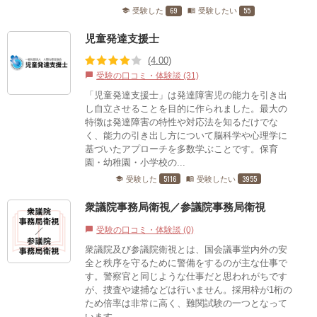
69
55
受験した
受験したい
school
menu_book
児童発達支援士
(4.00)
受験の口コミ・体験談 (31)
chat_bubble
「児童発達支援士」は発達障害児の能力を引き出
し自立させることを目的に作られました。最大の
特徴は発達障害の特性や対応法を知るだけでな
く、能力の引き出し方について脳科学や心理学に
基づいたアプローチを多数学ぶことです。保育
園・幼稚園・小学校の...
5116
3955
受験した
受験したい
school
menu_book
衆議院事務局衛視／参議院事務局衛視
受験の口コミ・体験談 (0)
chat_bubble
衆議院及び参議院衛視とは、国会議事堂内外の安
全と秩序を守るために警備をするのが主な仕事で
す。警察官と同じような仕事だと思われがちです
が、捜査や逮捕などは行いません。採用枠が1桁の
ため倍率は非常に高く、難関試験の一つとなって
います。