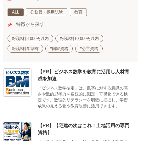
ALL
公務員・採用試験
教育
特徴から探す
#受験料3,000円以内
#受験料10,000円以内
#受験料学割有
#国家資格
#必置資格
【PR】ビジネス数学を教育に活用し人材育
成を加速
「ビジネス数学検定」は、数字に対する意識の高
さや数的思考力を客観的に測定・可視化できる検
定です。数理的リテラシーを明確に把握し、学習
成果の見える化や教育改善に活用できます。
【PR】【宅建の次はこれ！土地活用の専門
資格】