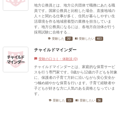
地方公務員とは、地方公共団体で職務にあたる職
員です。国家公務員と比較した場合、直接地域の
人々と関わる仕事が多く、住民が暮らしやすい生
活環境を作る地域密着型の業務を担当していま
す。地方公務員になるには、各地方自治体が行う
採用試験に合格する...
267
403
受験した
受験したい
school
menu_book
チャイルドマインダー
受験の口コミ・体験談 (0)
chat_bubble
チャイルドマインダーとは、家庭的な保育サービ
スを行う専門家です。0歳から12歳の子どもを対象
に、保護者の子育て方針に沿いながら安心安全か
つ極め細やかな保育を行います。子育て経験者や
子どもが好きな方に人気のある資格となっていま
す。
131
56
受験した
受験したい
school
menu_book