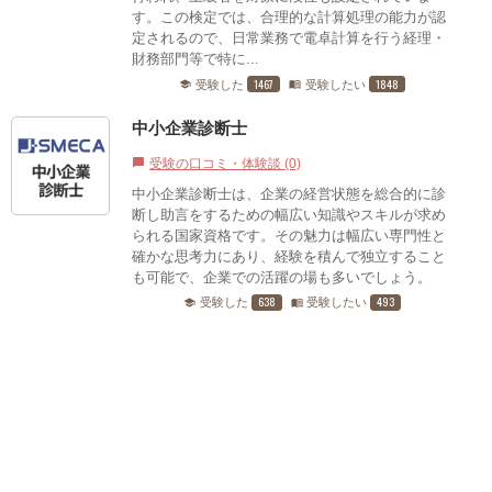
す。この検定では、合理的な計算処理の能力が認
定されるので、日常業務で電卓計算を行う経理・
財務部門等で特に...
1467
1848
受験した
受験したい
school
menu_book
中小企業診断士
受験の口コミ・体験談 (0)
chat_bubble
中小企業診断士は、企業の経営状態を総合的に診
断し助言をするための幅広い知識やスキルが求め
られる国家資格です。その魅力は幅広い専門性と
確かな思考力にあり、経験を積んで独立すること
も可能で、企業での活躍の場も多いでしょう。
638
493
受験した
受験したい
school
menu_book