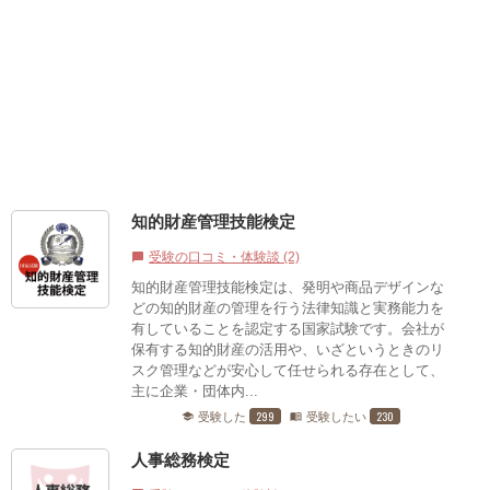
知的財産管理技能検定
受験の口コミ・体験談 (2)
chat_bubble
知的財産管理技能検定は、発明や商品デザインな
どの知的財産の管理を行う法律知識と実務能力を
有していることを認定する国家試験です。会社が
保有する知的財産の活用や、いざというときのリ
スク管理などが安心して任せられる存在として、
主に企業・団体内...
299
230
受験した
受験したい
school
menu_book
人事総務検定