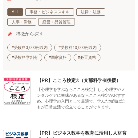
ALL
事務・ビジネススキル
法律・法務
人事・労務
経営・品質管理
特徴から探す
#受験料3,000円以内
#受験料10,000円以内
#受験料学割有
#国家資格
#必置資格
【PR】こころ検定®（文部科学省後援）
【心理学を学ぶならこころ検定】もし心理学やメ
ンタルケアに興味があるならこころ検定がおすす
め。心理学の入門として最適で、学んだ知識は誰
もが日常生活で役立てることができます。
【PR】ビジネス数学を教育に活用し人材育