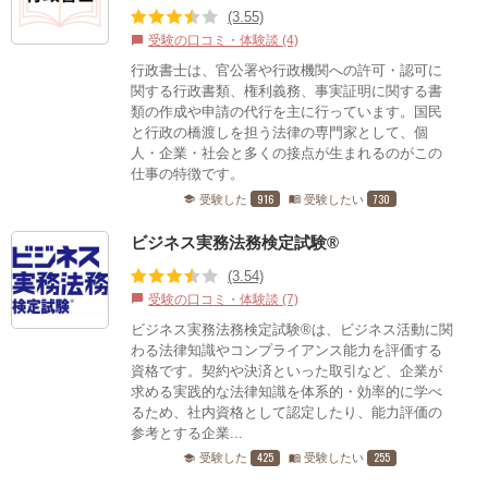
(3.55)
受験の口コミ・体験談 (4)
chat_bubble
行政書士は、官公署や行政機関への許可・認可に
関する行政書類、権利義務、事実証明に関する書
類の作成や申請の代行を主に行っています。国民
と行政の橋渡しを担う法律の専門家として、個
人・企業・社会と多くの接点が生まれるのがこの
仕事の特徴です。
916
730
受験した
受験したい
school
menu_book
ビジネス実務法務検定試験®
(3.54)
受験の口コミ・体験談 (7)
chat_bubble
ビジネス実務法務検定試験®は、ビジネス活動に関
わる法律知識やコンプライアンス能力を評価する
資格です。契約や決済といった取引など、企業が
求める実践的な法律知識を体系的・効率的に学べ
るため、社内資格として認定したり、能力評価の
参考とする企業...
425
255
受験した
受験したい
school
menu_book