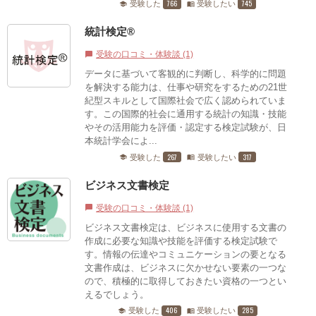
766
745
受験した
受験したい
school
menu_book
統計検定®
受験の口コミ・体験談 (1)
chat_bubble
データに基づいて客観的に判断し、科学的に問題
を解決する能力は、仕事や研究をするための21世
紀型スキルとして国際社会で広く認められていま
す。この国際的社会に通用する統計の知識・技能
やその活用能力を評価・認定する検定試験が、日
本統計学会によ...
267
317
受験した
受験したい
school
menu_book
ビジネス文書検定
受験の口コミ・体験談 (1)
chat_bubble
ビジネス文書検定は、ビジネスに使用する文書の
作成に必要な知識や技能を評価する検定試験で
す。情報の伝達やコミュニケーションの要となる
文書作成は、ビジネスに欠かせない要素の一つな
ので、積極的に取得しておきたい資格の一つとい
えるでしょう。
406
285
受験した
受験したい
school
menu_book