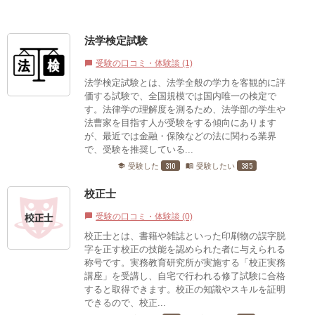
法学検定試験
受験の口コミ・体験談 (1)
chat_bubble
法学検定試験とは、法学全般の学力を客観的に評
価する試験で、全国規模では国内唯一の検定で
す。法律学の理解度を測るため、法学部の学生や
法曹家を目指す人が受験をする傾向にあります
が、最近では金融・保険などの法に関わる業界
で、受験を推奨している...
310
385
受験した
受験したい
school
menu_book
校正士
受験の口コミ・体験談 (0)
chat_bubble
校正士とは、書籍や雑誌といった印刷物の誤字脱
字を正す校正の技能を認められた者に与えられる
称号です。実務教育研究所が実施する「校正実務
講座」を受講し、自宅で行われる修了試験に合格
すると取得できます。校正の知識やスキルを証明
できるので、校正...