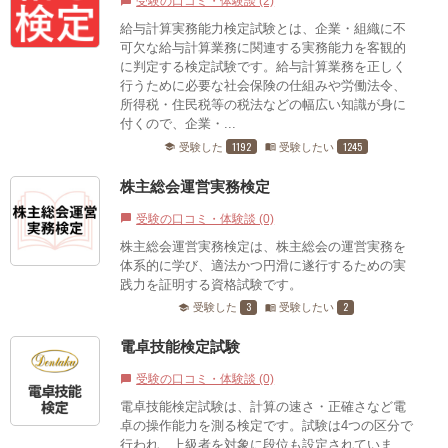
受験の口コミ・体験談 (2)
chat_bubble
給与計算実務能力検定試験とは、企業・組織に不
可欠な給与計算業務に関連する実務能力を客観的
に判定する検定試験です。給与計算業務を正しく
行うために必要な社会保険の仕組みや労働法令、
所得税・住民税等の税法などの幅広い知識が身に
付くので、企業・...
1192
1245
受験した
受験したい
school
menu_book
株主総会運営実務検定
受験の口コミ・体験談 (0)
chat_bubble
株主総会運営実務検定は、株主総会の運営実務を
体系的に学び、適法かつ円滑に遂行するための実
践力を証明する資格試験です。
3
2
受験した
受験したい
school
menu_book
電卓技能検定試験
受験の口コミ・体験談 (0)
chat_bubble
電卓技能検定試験は、計算の速さ・正確さなど電
卓の操作能力を測る検定です。試験は4つの区分で
行われ、上級者を対象に段位も設定されていま