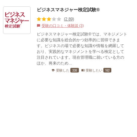
ビジネスマネジャー検定試験®
(2.89)
受験の口コミ・体験談 (3)
chat_bubble
ビジネスマネジャー検定試験®では、マネジメント
に必要な知識を総合的かつ効率的に習得できま
す。ビジネスの場で必要な知識や情報を網羅して
おり、実践的なマネジメントを学べる検定として
注目されています。現在管理職に就いている方の
ほか、将来のため...
330
162
受験した
受験したい
school
menu_book