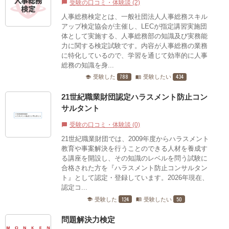
受験の口コミ・体験談 (2)
chat_bubble
人事総務検定とは、一般社団法人人事総務スキル
アップ検定協会が主催し、LECが指定講習実施団
体として実施する、人事総務部の知識及び実務能
力に関する検定試験です。内容が人事総務の業務
に特化しているので、学習を通じて効率的に人事
総務の知識を身...
788
434
受験した
受験したい
school
menu_book
21世紀職業財団認定ハラスメント防止コン
サルタント
受験の口コミ・体験談 (0)
chat_bubble
21世紀職業財団では、2009年度からハラスメント
教育や事案解決を行うことのできる人材を養成す
る講座を開設し、その知識のレベルを問う試験に
合格された方を『ハラスメント防止コンサルタン
ト』として認定・登録しています。2026年現在、
認定コ...
124
50
受験した
受験したい
school
menu_book
問題解決力検定