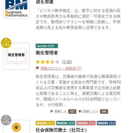
成を加速
「ビジネス数学検定」は、数字に対する意識の高
さや数的思考力を客観的に測定・可視化できる検
定です。数理的リテラシーを明確に把握し、学習
成果の見える化や教育改善に活用できます。
2025
AWARD
衛生管理者
(3.46)
受験の口コミ・体験談 (7)
chat_bubble
衛生管理者は、労働者の健康で快適な職場環境づ
くりを立案・実施する衛生の専門家です。常時50
名以上の労働者を使用する事業場では法律上必要
な資格であることに加え、過重労働による過労死
や、職場のメンタルヘルスが社会問題となってい
る今、その役割...
622
546
受験した
受験したい
school
menu_book
RANKING
2026
RANKING
2025
RANKING
2024
RANKING
2023
社会保険労務士（社労士）