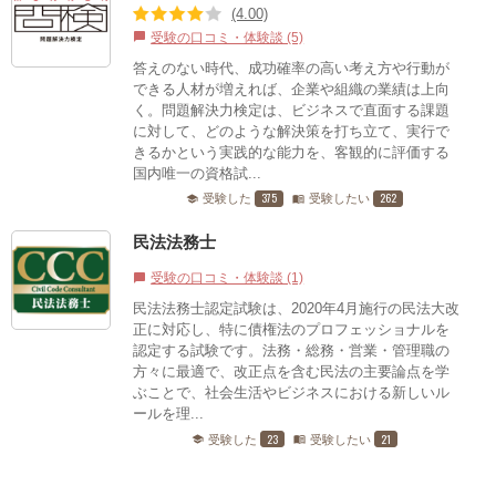
(4.00)
受験の口コミ・体験談 (5)
chat_bubble
答えのない時代、成功確率の高い考え方や行動が
できる人材が増えれば、企業や組織の業績は上向
く。問題解決力検定は、ビジネスで直面する課題
に対して、どのような解決策を打ち立て、実行で
きるかという実践的な能力を、客観的に評価する
国内唯一の資格試...
375
262
受験した
受験したい
school
menu_book
民法法務士
受験の口コミ・体験談 (1)
chat_bubble
民法法務士認定試験は、2020年4月施行の民法大改
正に対応し、特に債権法のプロフェッショナルを
認定する試験です。​法務・総務・営業・管理職の
方々に最適で、改正点を含む民法の主要論点を学
ぶことで、社会生活やビジネスにおける新しいル
ールを理...
23
21
受験した
受験したい
school
menu_book