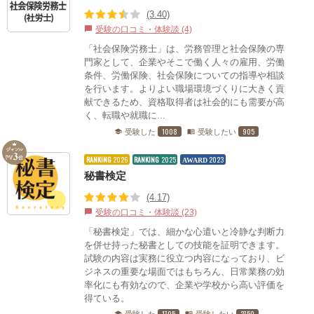
(3.40)
受験の口コミ・体験談 (4)
chat_bubble
「社会保険労務士」は、労務管理と社会保険の専
門家として、企業やそこで働く人々の雇用、労働
条件、労働保険、社会保険についての指導や相談
を行います。よりよい職場環境づくりに大きく貢
献できるため、資格取得者は社会的にも需要が高
く、転職や就職に...
1008
905
受験した
受験したい
school
menu_book
RANKING
2026
RANKING
2025
2023
AWARD
秘書検定
(4.17)
受験の口コミ・体験談 (23)
chat_bubble
「秘書検定」では、細かな心遣いと冷静な判断力
を併せ持った秘書としての技能を証明できます。
試験の内容は実務に役立つ内容になっており、ビ
ジネスの重要な場面ではもちろん、日常業務の効
率化にも有効なので、企業や学校から高い評価を
得ている。
1705
2750
school
menu_book