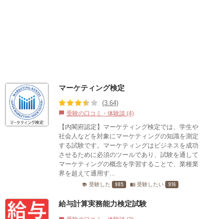
マーケティング検定
(3.64)
受験の口コミ・体験談 (4)
chat_bubble
【内閣府認定】マーケティング検定では、学生や
社会人などを対象にマーケティングの知識を測定
する試験です。マーケティングはビジネスを成功
させるために必須のツールであり、試験を通して
マーケティングの概念を学習することで、業種業
界を超えて通用す...
985
916
受験した
受験したい
school
menu_book
給与計算実務能力検定試験