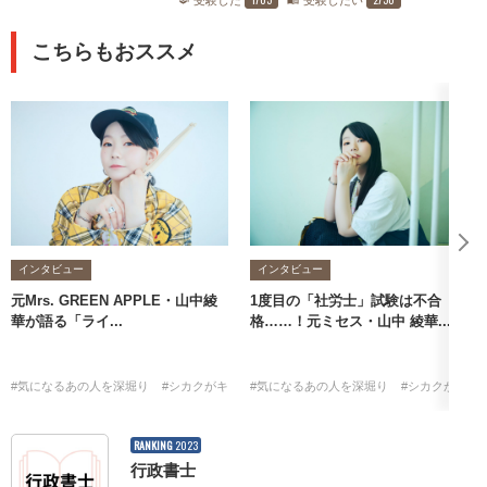
受験した
受験したい
こちらもおススメ
インタビュー
インタビュー
元Mrs. GREEN APPLE・山中綾
1度目の「社労士」試験は不合
華が語る「ライ...
格……！元ミセス・山中 綾華...
#気になるあの人を深堀り
#シカクがキッカケ
#気になるあの人を深堀り
#山中綾華
#社労士
#シカクがキッ
RANKING
2023
行政書士