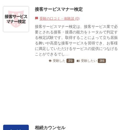
接客サービスマナー検定
受験の口コミ・体験談 (0)
chat_bubble
接客サービスマナー検定は、接客サービス業で必
要とされる接客・接遇の能力をトータルで判定す
る検定試験です。取得することによって立ち居振
る舞いや高度な接客サービスを習得でき、お客様
に満足していただけるサービスの提供につなげる
ことができるでし...
270
286
受験した
受験したい
school
menu_book
相続カウンセル