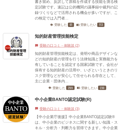
書き留め、反訳して原稿を作成する技能を測る検
定試験です。速記は公的機関の議事録や裁判の記
録づくりなどで活用される機会が多いですが、こ
の検定では入門者...
61
113
受験した
受験したい
school
menu_book
知的財産管理技能検定
受験の口コミ・体験談 (2)
chat_bubble
知的財産管理技能検定は、発明や商品デザインな
どの知的財産の管理を行う法律知識と実務能力を
有していることを認定する国家試験です。会社が
保有する知的財産の活用や、いざというときのリ
スク管理などが安心して任せられる存在として、
主に企業・団体内...
299
230
受験した
受験したい
school
menu_book
中小企業BANTO認定試験(R)
受験の口コミ・体験談 (3)
chat_bubble
【中小企業庁後援】中小企業BANTO認定試験®
は、中小企業のビジネスに関する新しい知識・ス
キル・分析力・判断力を習得できます。中小企業