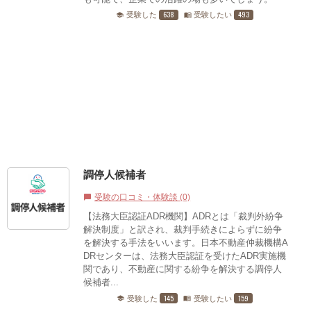
638
493
受験した
受験したい
school
menu_book
調停人候補者
受験の口コミ・体験談 (0)
chat_bubble
【法務大臣認証ADR機関】ADRとは「裁判外紛争
解決制度」と訳され、裁判手続きによらずに紛争
を解決する手法をいいます。日本不動産仲裁機構A
DRセンターは、法務大臣認証を受けたADR実施機
関であり、不動産に関する紛争を解決する調停人
候補者...
145
159
受験した
受験したい
school
menu_book