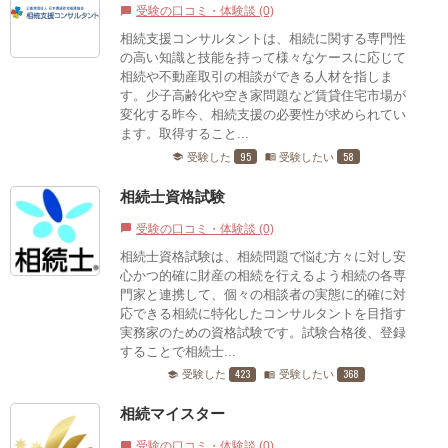
受験の口コミ・体験談 (0)
chat_bubble
相続支援コンサルタントは、相続に関する専門性
の高い知識と技能を持って様々なケースに応じて
相続や不動産取引の相談ができる人材を指しま
す。少子高齢化や空き家問題など賃貸住宅市場が
変化する昨今、相続支援の必要性が求められてい
ます。取得すること...
95
58
受験した
受験したい
school
menu_book
相続士資格試験
受験の口コミ・体験談 (0)
chat_bubble
相続士資格試験は、相続問題で悩む方々に対し安
心かつ的確に財産の相続を行えるよう相続の各専
門家と連携して、個々の相談者の実態に的確に対
応できる相続に特化したコンサルタントを目指す
実務家のための資格試験です。試験合格後、登録
することで相続士...
423
368
受験した
受験したい
school
menu_book
相続マイスター
受験の口コミ・体験談 (0)
chat_bubble