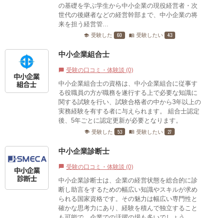
の基礎を学ぶ学生から中小企業の現役経営者・次
世代の後継者などの経営幹部まで、中小企業の将
来を担う経営管...
60
43
受験した
受験したい
school
menu_book
中小企業組合士
受験の口コミ・体験談 (0)
chat_bubble
中小企業組合士の資格は、中小企業組合に従事す
る役職員の方が職務を遂行する上で必要な知識に
関する試験を行い、試験合格者の中から3年以上の
実務経験を有する者に与えられます。 組合士認定
後、5年ごとに認定更新が必要となります。
53
27
受験した
受験したい
school
menu_book
中小企業診断士
受験の口コミ・体験談 (0)
chat_bubble
中小企業診断士は、企業の経営状態を総合的に診
断し助言をするための幅広い知識やスキルが求め
られる国家資格です。その魅力は幅広い専門性と
確かな思考力にあり、経験を積んで独立すること
も可能で、企業での活躍の場も多いでしょう。