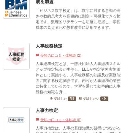
成を加速
「ビジネス数学検定」は、数字に対する意識の高
さや数的思考力を客観的に測定・可視化できる検
定です。数理的リテラシーを明確に把握し、学習
成果の見える化や教育改善に活用できます。
人事総務検定
受験の口コミ・体験談 (2)
chat_bubble
人事総務検定とは、一般社団法人人事総務スキル
アップ検定協会が主催し、LECが指定講習実施団
体として実施する、人事総務部の知識及び実務能
力に関する検定試験です。内容が人事総務の業務
に特化しているので、学習を通じて効率的に人事
総務の知識を身...
788
434
受験した
受験したい
school
menu_book
人事力検定
受験の口コミ・体験談 (0)
chat_bubble
人事力検定は、人事の基礎知識の習得につながる