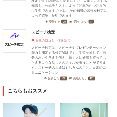
検定です 領域が広く捉えにくい「人事」に関する
知識を、公式テキストによって効率的かつ効果的
に学習できます さらに、その知識の習得を検定に
よって確認・証明できます
20
11
受験した
受験したい
school
menu_book
スピーチ検定
受験の口コミ・体験談 (0)
chat_bubble
スピーチ検定は、スピーチやプレゼンテーション
能力を測定する検定試験です。学習を通じて、自
分の思いや考えを伝え、聴く人に好感を持っても
らえるような話し方のスキルを養うことができま
す。スピーチの上達はもちろんのこと、日常のコ
ミュニケーション...
168
122
受験した
受験したい
school
menu_book
こちらもおススメ