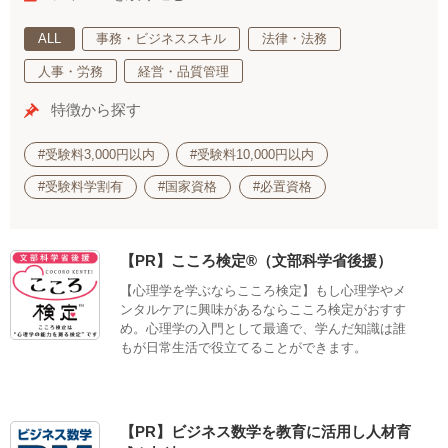
ALL
事務・ビジネススキル
法律・法務
人事・労務
経営・品質管理
特徴から探す
#受験料3,000円以内
#受験料10,000円以内
#受験料学割有
#国家資格
#必置資格
【PR】こころ検定®（文部科学省後援）
【心理学を学ぶならこころ検定】もし心理学やメ
ンタルケアに興味があるならこころ検定がおすす
め。心理学の入門として最適で、学んだ知識は誰
もが日常生活で役立てることができます。
【PR】ビジネス数学を教育に活用し人材育