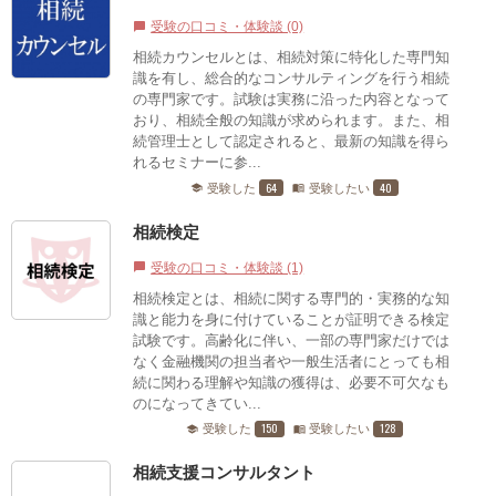
受験の口コミ・体験談 (0)
chat_bubble
相続カウンセルとは、相続対策に特化した専門知
識を有し、総合的なコンサルティングを行う相続
の専門家です。試験は実務に沿った内容となって
おり、相続全般の知識が求められます。また、相
続管理士として認定されると、最新の知識を得ら
れるセミナーに参...
64
40
受験した
受験したい
school
menu_book
相続検定
受験の口コミ・体験談 (1)
chat_bubble
相続検定とは、相続に関する専門的・実務的な知
識と能力を身に付けていることが証明できる検定
試験です。高齢化に伴い、一部の専門家だけでは
なく金融機関の担当者や一般生活者にとっても相
続に関わる理解や知識の獲得は、必要不可欠なも
のになってきてい...
150
128
受験した
受験したい
school
menu_book
相続支援コンサルタント