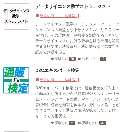
データサイエンス数学ストラテジスト
受験の口コミ・体験談 (1)
chat_bubble
データサイエンス数学ストラテジストは、データ
サイエンスの基盤となる数学スキル、リテラシー
を学び、その理解度・習熟度を測定することで、
データサイエンスにおける数学を扱う技能を認定
する資格です。決算資料、統計情報などの数字を
読んで判断するこ...
30
10
受験した
受験したい
school
menu_book
D2Cエキスパート検定
受験の口コミ・体験談 (1)
chat_bubble
D2Cエキスパート検定では、通信販売を行う上で
の基本的な考え方から品質管理やカスタマーサー
ビス、バックヤード整備、マネジメントといった
管理者に必要な知識を体系的に身につけることが
できます。ネット通販の市場が拡大している昨
今、とても重要視...
54
39
受験した
受験したい
school
menu_book