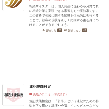
相続マイスターは、個人資産に係わる各分野で真
の相続対策を実現できる素養をもつ実務家です。
この資格で相続に関する知識を体系的に習得する
ことで、顧客の現状を正しく把握する術を身につ
けることができるでしょう。
57
46
受験した
受験したい
school
menu_book
速記技能検定
受験の口コミ・体験談 (1)
chat_bubble
速記技能検定は、「符号」という速記のための特
殊文字を用いて講演や会議、インタビューなどを