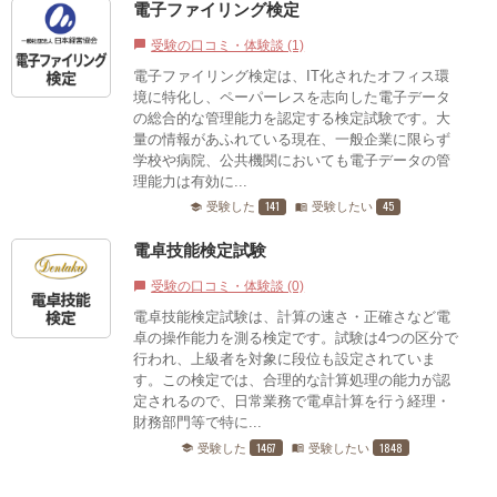
電子ファイリング検定
受験の口コミ・体験談 (1)
chat_bubble
電子ファイリング検定は、IT化されたオフィス環
境に特化し、ペーパーレスを志向した電子データ
の総合的な管理能力を認定する検定試験です。大
量の情報があふれている現在、一般企業に限らず
学校や病院、公共機関においても電子データの管
理能力は有効に...
141
45
受験した
受験したい
school
menu_book
電卓技能検定試験
受験の口コミ・体験談 (0)
chat_bubble
電卓技能検定試験は、計算の速さ・正確さなど電
卓の操作能力を測る検定です。試験は4つの区分で
行われ、上級者を対象に段位も設定されていま
す。この検定では、合理的な計算処理の能力が認
定されるので、日常業務で電卓計算を行う経理・
財務部門等で特に...
1467
1848
受験した
受験したい
school
menu_book