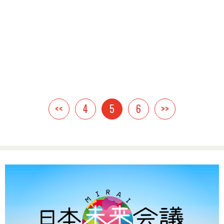
<<
4
5
6
>>