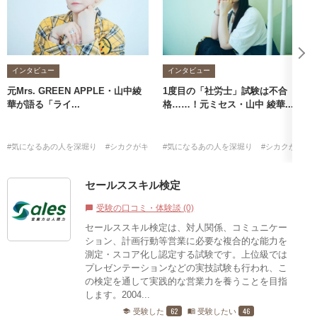
インタビュー
インタビュー
元Mrs. GREEN APPLE・山中綾
1度目の「社労士」試験は不合
華が語る「ライ...
格……！元ミセス・山中 綾華...
#気になるあの人を深堀り
#シカクがキッカケ
#気になるあの人を深堀り
#山中綾華
#社労士
#シカクがキッ
セールススキル検定
受験の口コミ・体験談 (0)
chat_bubble
セールススキル検定は、対人関係、コミュニケー
ション、計画行動等営業に必要な複合的な能力を
測定・スコア化し認定する試験です。上位級では
プレゼンテーションなどの実技試験も行われ、こ
の検定を通して実践的な営業力を養うことを目指
します。2004...
62
46
受験した
受験したい
school
menu_book