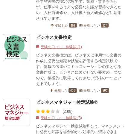
科学省後援の検定試験です。業種・業界を問わ
ず、仕事をするうえで必要な知識が習得できるた
め、入社前研修や、入社後の新人研修などに活用
されています。
170
107
受験した
受験したい
school
menu_book
ビジネス文書検定
受験の口コミ・体験談 (1)
chat_bubble
ビジネス文書検定は、ビジネスに使用する文書の
作成に必要な知識や技能を評価する検定試験で
す。情報の伝達やコミュニケーションの要となる
文書作成は、ビジネスに欠かせない要素の一つな
ので、積極的に取得しておきたい資格の一つとい
えるでしょう。
406
285
受験した
受験したい
school
menu_book
ビジネスマネジャー検定試験®
(2.89)
受験の口コミ・体験談 (3)
chat_bubble
ビジネスマネジャー検定試験®では、マネジメント
に必要な知識を総合的かつ効率的に習得できま