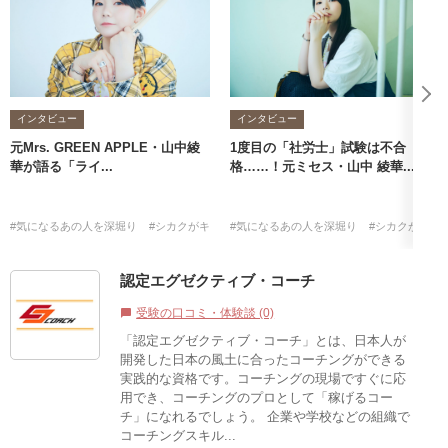
インタビュー
インタビュー
元Mrs. GREEN APPLE・山中綾
1度目の「社労士」試験は不合
華が語る「ライ...
格……！元ミセス・山中 綾華...
#気になるあの人を深堀り
#シカクがキッカケ
#気になるあの人を深堀り
#山中綾華
#社労士
#シカクがキッ
認定エグゼクティブ・コーチ
受験の口コミ・体験談 (0)
chat_bubble
「認定エグゼクティブ・コーチ」とは、日本人が
開発した日本の風土に合ったコーチングができる
実践的な資格です。コーチングの現場ですぐに応
用でき、コーチングのプロとして「稼げるコー
チ」になれるでしょう。 企業や学校などの組織で
コーチングスキル...