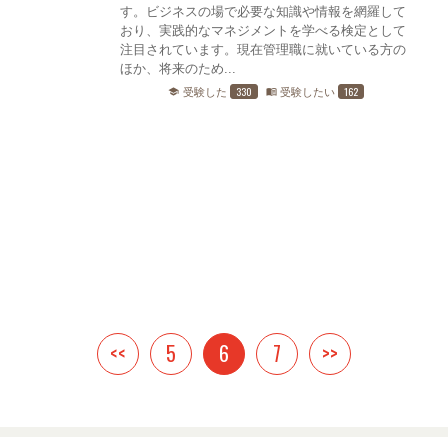
す。ビジネスの場で必要な知識や情報を網羅して
おり、実践的なマネジメントを学べる検定として
注目されています。現在管理職に就いている方の
ほか、将来のため...
330
162
受験した
受験したい
school
menu_book
<<
5
6
7
>>