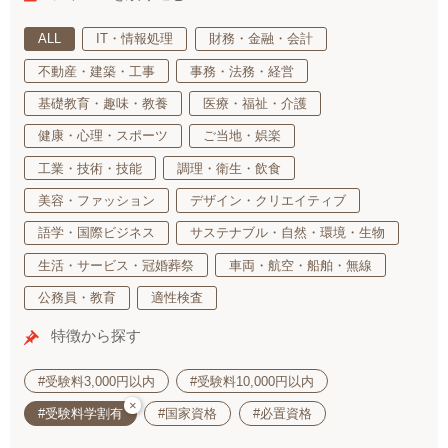
ALL
IT・情報処理
財務・金融・会計
不動産・建築・工事
事務・法務・経営
基礎教育・趣味・教養
医療・福祉・介護
健康・心理・スポーツ
ご当地・娯楽
工業・技術・技能
調理・衛生・飲食
美容・ファッション
デザイン・クリエイティブ
語学・国際ビジネス
サステナブル・自然・環境・生物
生活・サービス・冠婚葬祭
車両・航空・船舶・無線
公務員・教育
適性検査
特徴から探す
#受験料3,000円以内
#受験料10,000円以内
×
#受験料学割有
#国家資格
#必置資格