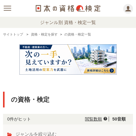
ジャンル別 資格・検定一覧
サイトトップ
資格・検定を探す
の資格・検定一覧
の資格・検定
0件がヒット
閲覧数順
50音順
help
ジャンルを絞り込む