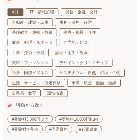
ALL
IT・情報処理
財務・金融・会計
不動産・建築・工事
事務・法務・経営
基礎教育・趣味・教養
医療・福祉・介護
健康・心理・スポーツ
ご当地・娯楽
工業・技術・技能
調理・衛生・飲食
美容・ファッション
デザイン・クリエイティブ
語学・国際ビジネス
サステナブル・自然・環境・生物
生活・サービス・冠婚葬祭
車両・航空・船舶・無線
公務員・教育
適性検査
特徴から探す
#受験料3,000円以内
#受験料10,000円以内
#受験料学割有
#国家資格
#必置資格