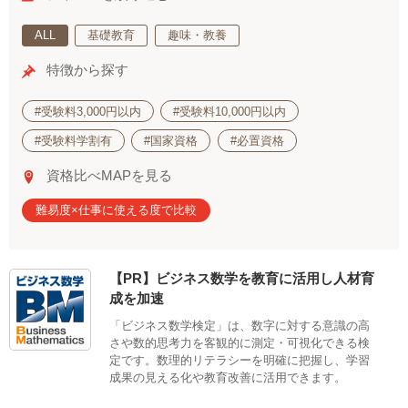
ALL
基礎教育
趣味・教養
特徴から探す
#受験料3,000円以内
#受験料10,000円以内
#受験料学割有
#国家資格
#必置資格
資格比べMAPを見る
難易度×仕事に使える度で比較
【PR】ビジネス数学を教育に活用し人材育
成を加速
「ビジネス数学検定」は、数字に対する意識の高
さや数的思考力を客観的に測定・可視化できる検
定です。数理的リテラシーを明確に把握し、学習
成果の見える化や教育改善に活用できます。