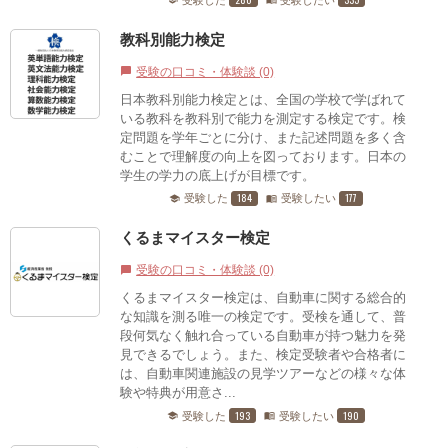
教科別能力検定
受験の口コミ・体験談 (0)
chat_bubble
日本教科別能力検定とは、全国の学校で学ばれて
いる教科を教科別で能力を測定する検定です。検
定問題を学年ごとに分け、また記述問題を多く含
むことで理解度の向上を図っております。日本の
学生の学力の底上げが目標です。
184
177
受験した
受験したい
school
menu_book
くるまマイスター検定
受験の口コミ・体験談 (0)
chat_bubble
くるまマイスター検定は、自動車に関する総合的
な知識を測る唯一の検定です。受検を通して、普
段何気なく触れ合っている自動車が持つ魅力を発
見できるでしょう。また、検定受験者や合格者に
は、自動車関連施設の見学ツアーなどの様々な体
験や特典が用意さ...
193
190
受験した
受験したい
school
menu_book