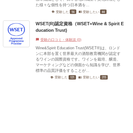
た様々な個性を持つ日本酒を...
56
44
受験した
受験したい
school
menu_book
WSET(R)認定資格（WSET=Wine & Spirit E
ducation Trust)
受験の口コミ・体験談 (0)
chat_bubble
Wine&Spirit Education Trust(WSET®)は、ロンド
ンに本部を置く世界最大の酒類教育機関が認定す
るワインの国際資格です。ワインを栽培、醸造、
マーケティングなどの側面から知識を学び、世界
標準の品質評価をすることが...
121
215
受験した
受験したい
school
menu_book