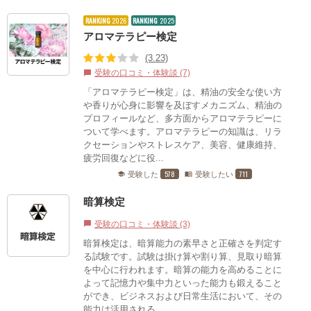
RANKING
2026
RANKING
2025
アロマテラピー検定
(3.23)
受験の口コミ・体験談 (7)
chat_bubble
「アロマテラピー検定」は、精油の安全な使い方
や香りが心身に影響を及ぼすメカニズム、精油の
プロフィールなど、多方面からアロマテラピーに
ついて学べます。アロマテラピーの知識は、リラ
クセーションやストレスケア、美容、健康維持、
疲労回復などに役...
578
711
受験した
受験したい
school
menu_book
暗算検定
受験の口コミ・体験談 (3)
chat_bubble
暗算検定は、暗算能力の素早さと正確さを判定す
る試験です。試験は掛け算や割り算、見取り暗算
を中心に行われます。暗算の能力を高めることに
よって記憶力や集中力といった能力も鍛えること
ができ、ビジネスおよび日常生活において、その
能力は活用される...