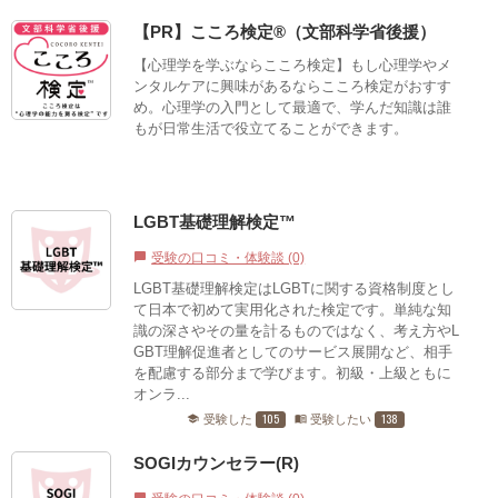
【PR】こころ検定®（文部科学省後援）
【心理学を学ぶならこころ検定】もし心理学やメ
ンタルケアに興味があるならこころ検定がおすす
め。心理学の入門として最適で、学んだ知識は誰
もが日常生活で役立てることができます。
LGBT基礎理解検定™
受験の口コミ・体験談 (0)
chat_bubble
LGBT基礎理解検定はLGBTに関する資格制度とし
て日本で初めて実用化された検定です。単純な知
識の深さやその量を計るものではなく、考え方やL
GBT理解促進者としてのサービス展開など、相手
を配慮する部分まで学びます。初級・上級ともに
オンラ...
105
138
受験した
受験したい
school
menu_book
SOGIカウンセラー(R)