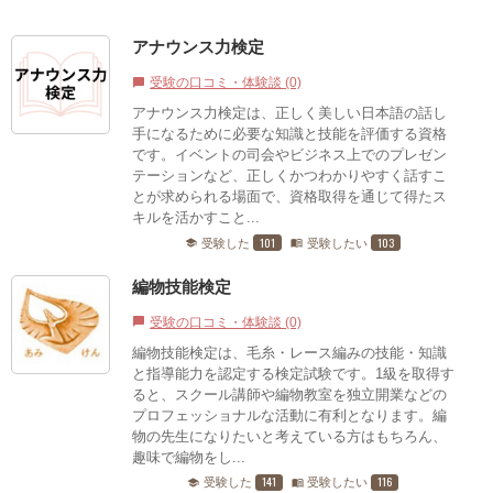
アナウンス力検定
受験の口コミ・体験談 (0)
chat_bubble
アナウンス力検定は、正しく美しい日本語の話し
手になるために必要な知識と技能を評価する資格
です。イベントの司会やビジネス上でのプレゼン
テーションなど、正しくかつわかりやすく話すこ
とが求められる場面で、資格取得を通じて得たス
キルを活かすこと...
101
103
受験した
受験したい
school
menu_book
編物技能検定
受験の口コミ・体験談 (0)
chat_bubble
編物技能検定は、毛糸・レース編みの技能・知識
と指導能力を認定する検定試験です。1級を取得す
ると、スクール講師や編物教室を独立開業などの
プロフェッショナルな活動に有利となります。編
物の先生になりたいと考えている方はもちろん、
趣味で編物をし...
141
116
受験した
受験したい
school
menu_book