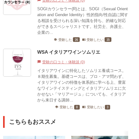
受験の口コミ・体験談 (0)
chat_bubble
SOGIカウンセラー(R)とは、SOGI（Sexual Orient
ation and Gender Identity）性的指向/性自認に関す
る相談を受けられる深い知識を持ち、的確な対応
ができるスペシャリストです。社労士、弁護士、
企業の...
26
35
受験した
受験したい
school
menu_book
WSA イタリアワインソムリエ
受験の口コミ・体験談 (0)
chat_bubble
イタリアワインに特化したソムリエ養成コース。
８期生募集。基礎コースは、プロ・アマ問わず、
イタリアワインの特徴を体系的に学べる上、豊富
なワインテイスティングとイタリアソムリエに欠
かせない「マリアージュ」についても、イタリア
から来日する講師...
0
3
受験した
受験したい
school
menu_book
こちらもおススメ