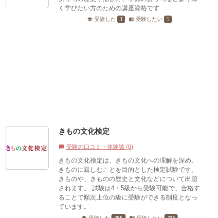
く学びたい方のための講座資格です
1
1
受験した
受験したい
school
menu_book
きもの文化検定
受験の口コミ・体験談 (0)
chat_bubble
きもの文化検定は、きもの文化への理解を深め、
きものに親しむことを目的とした検定試験です。
きものや、きものの歴史と文化などについて出題
されます。 試験は4・5級から受験可能で、合格す
ることで順次上位の級に受験ができる制度となっ
ています。
280
335
受験した
受験したい
school
menu_book