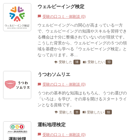
ウェルビーイング検定
受験の口コミ・体験談 (0)
chat_bubble
ウェルビーイングへの関心が高まっている一方
で、ウェルビーイングの知識やスキルを習得でき
る機会は十分に整備されていないのが現状です。
こうした背景から、ウェルビーイングの５つの領
域を基礎から学べる『ウェルビーイング検定』と
なっております。本...
18
13
受験した
受験したい
school
menu_book
うつわソムリエ
受験の口コミ・体験談 (0)
chat_bubble
うつわの基本的な知識はもちろん、うつわ選びの
「いろは」を学び、その扉を開けるスタートライ
ンとなる資格です。
11
10
受験した
受験したい
school
menu_book
運転地理検定
受験の口コミ・体験談 (0)
chat_bubble