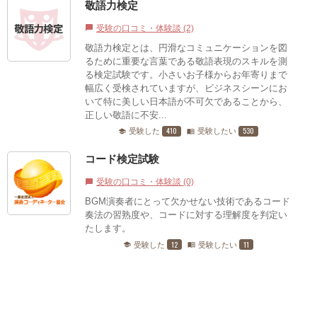
敬語力検定
受験の口コミ・体験談 (2)
chat_bubble
敬語力検定とは、円滑なコミュニケーションを図
るために重要な言葉である敬語表現のスキルを測
る検定試験です。小さいお子様からお年寄りまで
幅広く受検されていますが、ビジネスシーンにお
いて特に美しい日本語が不可欠であることから、
正しい敬語に不安...
410
530
受験した
受験したい
school
menu_book
コード検定試験
受験の口コミ・体験談 (0)
chat_bubble
BGM演奏者にとって欠かせない技術であるコード
奏法の習熟度や、コードに対する理解度を判定い
たします。
12
11
受験した
受験したい
school
menu_book