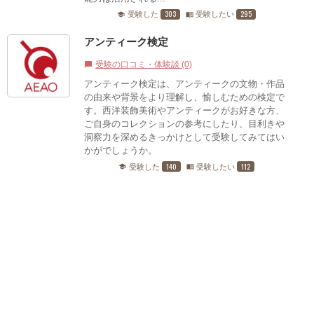
303
295
受験した
受験したい
school
menu_book
アンティーク検定
受験の口コミ・体験談 (0)
chat_bubble
アンティーク検定は、アンティークの文物・作品
の由来や背景をより理解し、愉しむための検定で
す。西洋装飾美術やアンティークがお好きな方、
ご自身のコレクションの参考にしたり、目利きや
洞察力を深めるきっかけとして受験してみてはい
かがでしょうか。
140
112
受験した
受験したい
school
menu_book