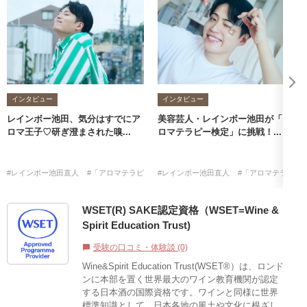
インタビュー
インタビュー
レインボー池田、気分はすでにア
美容芸人・レインボー池田が「ア
ロマ王子♡研ぎ澄まされた嗅...
ロマテラピー検定」に挑戦！...
#レインボー池田直人
#「アロマテラピー検定」に挑戦！
#レインボー池田直人
#アロマテラピー検定
#「アロマテラピー
WSET(R) SAKE認定資格（WSET=Wine &
Spirit Education Trust)
受験の口コミ・体験談 (0)
chat_bubble
Wine&Spirit Education Trust(WSET®）は、ロンド
ンに本部を置く世界最大のワイン教育機関が認定
する日本酒の国際資格です。ワインと同様に世界
標準知識として、日本各地の風土や文化に根ざし