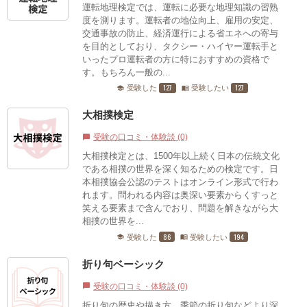
運転地理検定では、運転に必要な地理知識の習熟
度を測ります。運転者の地位向上、雇用の安定、
交通事故の防止、経済運行による省エネへの寄与
を目的としており、タクシー・ハイヤー運転手と
いったプロ運転者の方に特におすすめの資格で
す。もちろん一般の...
127
127
受験した
受験したい
school
menu_book
大相撲検定
受験の口コミ・体験談 (0)
chat_bubble
大相撲検定とは、1500年以上続く日本の伝統文化
である相撲の世界を深く知るための検定です。日
本相撲協会公認のテストはオンライン形式で行わ
れます。問われる内容は奥深い要素からくすっと
笑える要素まで含んでおり、問題を解きながら大
相撲の世界を...
86
194
受験した
受験したい
school
menu_book
折り句ベーシック
受験の口コミ・体験談 (0)
chat_bubble
折り句の歴史や描き方、季節の折り句などより深