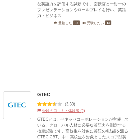
な英語力を評価する試験です。面接官と一対一の
プレゼンテーションやロールプレイを行い、英語
力・ビジネス...
38
13
受験した
受験したい
school
menu_book
GTEC
(3.33)
受験の口コミ・体験談 (2)
chat_bubble
GTECとは、ベネッセコーポレーションが主催して
いる、グローバル人材に必要な英語力を測定する
検定試験です。高校生を対象に英語の4技能を測る
GTEC CBT、中・高校生を対象としたスコア型英