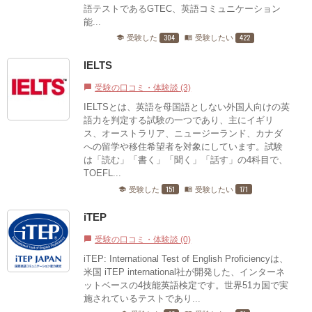
語テストであるGTEC、英語コミュニケーション
能...
304
422
受験した
受験したい
school
menu_book
IELTS
受験の口コミ・体験談 (3)
chat_bubble
IELTSとは、英語を母国語としない外国人向けの英
語力を判定する試験の一つであり、主にイギリ
ス、オーストラリア、ニュージーランド、カナダ
への留学や移住希望者を対象にしています。試験
は「読む」「書く」「聞く」「話す」の4科目で、
TOEFL...
151
171
受験した
受験したい
school
menu_book
iTEP
受験の口コミ・体験談 (0)
chat_bubble
iTEP: International Test of English Proficiencyは、
米国 iTEP international社が開発した、インターネ
ットベースの4技能英語検定です。世界51カ国で実
施されているテストであり...