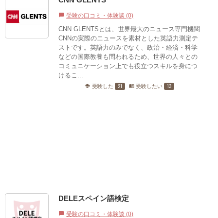
受験の口コミ・体験談 (0)
chat_bubble
CNN GLENTSとは、世界最大のニュース専門機関
CNNの実際のニュースを素材とした英語力測定テ
ストです。英語力のみでなく、政治・経済・科学
などの国際教養も問われるため、世界の人々との
コミュニケーション上でも役立つスキルを身につ
けるこ...
21
13
受験した
受験したい
school
menu_book
DELEスペイン語検定
受験の口コミ・体験談 (0)
chat_bubble