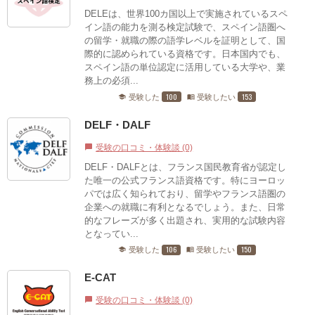
DELEは、世界100カ国以上で実施されているスペ
イン語の能力を測る検定試験で、スペイン語圏へ
の留学・就職の際の語学レベルを証明として、国
際的に認められている資格です。日本国内でも、
スペイン語の単位認定に活用している大学や、業
務上の必須...
100
153
受験した
受験したい
school
menu_book
DELF・DALF
受験の口コミ・体験談 (0)
chat_bubble
DELF・DALFとは、フランス国民教育省が認定し
た唯一の公式フランス語資格です。特にヨーロッ
パでは広く知られており、留学やフランス語圏の
企業への就職に有利となるでしょう。また、日常
的なフレーズが多く出題され、実用的な試験内容
となってい...
106
150
受験した
受験したい
school
menu_book
E-CAT
受験の口コミ・体験談 (0)
chat_bubble