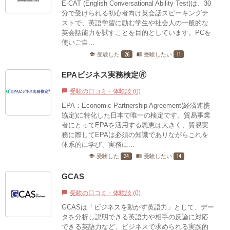
E-CAT (English Conversational Ability Test)は、30
分で受けられる初心者向け英会話スピーキングテ
ストで、英語学習に励む学生や社会人の一般的な
英会話能力を試すことを目的としています。PCを
使いご自...
26
11
受験した
受験したい
school
menu_book
EPAビジネス実務検定🄬
受験の口コミ・体験談 (0)
chat_bubble
EPA：Economic Partnership Agreement(経済連携
協定)に特化した日本で唯一の検定です。貿易事業
者にとってEPAを活用する恩恵は大きく、貿易実
務に際してEPAは必須の知識でありながらこれを
体系的に学び、実務に...
34
14
受験した
受験したい
school
menu_book
GCAS
受験の口コミ・体験談 (0)
chat_bubble
GCASは「ビジネスを動かす英語力」として、デー
タを分析し説明できる英語力や相手の反論に対応
できる英語力など、ビジネスで求められる実践的