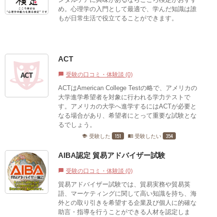
め。心理学の入門として最適で、学んだ知識は誰
もが日常生活で役立てることができます。
ACT
受験の口コミ・体験談 (0)
chat_bubble
ACTはAmerican College Testの略で、アメリカの
大学進学希望者を対象に行われる学力テストで
す。アメリカの大学へ進学するにはACTが必要と
なる場合があり、希望者にとって重要な試験とな
るでしょう。
151
354
受験した
受験したい
school
menu_book
AIBA認定 貿易アドバイザー試験
受験の口コミ・体験談 (0)
chat_bubble
貿易アドバイザー試験では、貿易実務や貿易英
語、マーケティングに関して高い知識を持ち、海
外との取り引きを希望する企業及び個人に的確な
助言・指導を行うことができる人材を認定しま