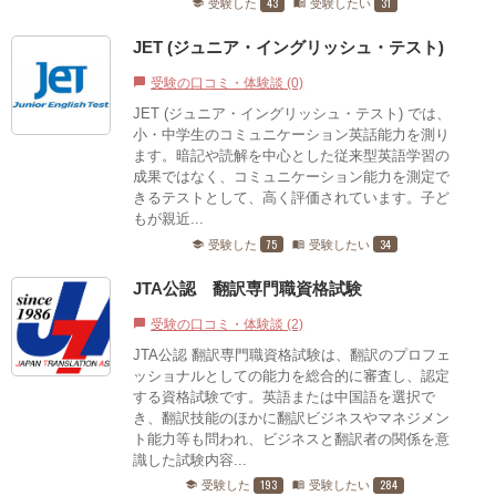
43
31
受験した
受験したい
school
menu_book
JET (ジュニア・イングリッシュ・テスト)
受験の口コミ・体験談 (0)
chat_bubble
JET (ジュニア・イングリッシュ・テスト) では、
小・中学生のコミュニケーション英話能力を測り
ます。暗記や読解を中心とした従来型英語学習の
成果ではなく、コミュニケーション能力を測定で
きるテストとして、高く評価されています。子ど
もが親近...
75
34
受験した
受験したい
school
menu_book
JTA公認 翻訳専門職資格試験
受験の口コミ・体験談 (2)
chat_bubble
JTA公認 翻訳専門職資格試験は、翻訳のプロフェ
ッショナルとしての能力を総合的に審査し、認定
する資格試験です。英語または中国語を選択で
き、翻訳技能のほかに翻訳ビジネスやマネジメン
ト能力等も問われ、ビジネスと翻訳者の関係を意
識した試験内容...
193
284
受験した
受験したい
school
menu_book