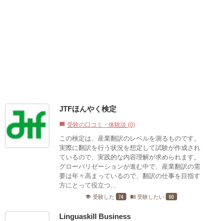
JTFほんやく検定
受験の口コミ・体験談 (0)
chat_bubble
この検定は、産業翻訳のレベルを測るものです。
実際に翻訳を行う状況を想定して試験が作成され
ているので、実践的な内容理解が求められます。
グローバリゼーションが進む中で、産業翻訳の需
要は年々高まっているので、翻訳の仕事を目指す
方にとって役立つ...
74
60
受験した
受験したい
school
menu_book
Linguaskill Business