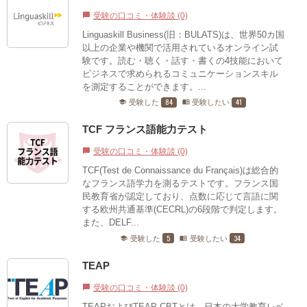
受験の口コミ・体験談 (0)
chat_bubble
Linguaskill Business(旧：BULATS)は、世界50カ国
以上の企業や機関で活用されているオンライン試
験です。読む・聴く・話す・書くの4技能において
ビジネスで求められるコミュニケーションスキル
を測定することができます。...
84
41
受験した
受験したい
school
menu_book
TCF フランス語能力テスト
受験の口コミ・体験談 (0)
chat_bubble
TCF(Test de Connaissance du Français)は総合的
なフランス語学力を測るテストです。フランス国
民教育省が認定しており、点数に応じて言語に関
する欧州共通基準(CECRL)の6段階で判定します。
また、DELF...
5
34
受験した
受験したい
school
menu_book
TEAP
受験の口コミ・体験談 (0)
chat_bubble
TEAPおよびTEAP CBTとは、日本の大学教育レベ