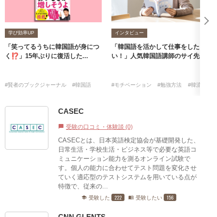
学び効率UP
インタビュー
「笑ってるうちに韓国語が身につ
「韓国語を活かして仕事をした
く⁉」15年ぶりに復活した...
い！」人気韓国語講師のサイ先...
#賢者のブックジャーナル
#韓国語
#モチベーション
#勉強方法
#韓流
#韓
CASEC
受験の口コミ・体験談 (0)
chat_bubble
CASECとは、日本英語検定協会が基礎開発した、
日常生活・学校生活・ビジネス等で必要な英語コ
ミュニケーション能力を測るオンライン試験で
す。個人の能力に合わせてテスト問題を変化させ
ていく適応型のテストシステムを用いている点が
特徴で、従来の...
222
156
受験した
受験したい
school
menu_book
CNN GLENTS