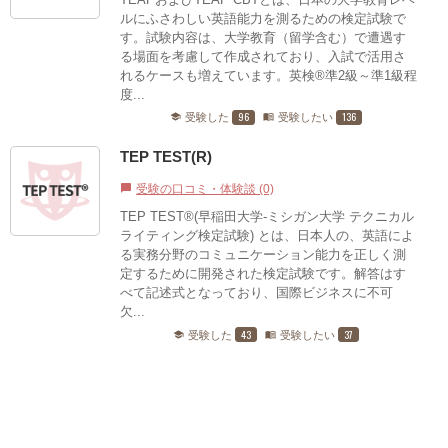
ルにふさわしい英語能力を測るための検定試験で
す。試験内容は、大学教育（留学含む）で遭遇す
る場面を考慮して作成されており、入試で活用さ
れるケースも増えています。英検®準2級～準1級程
度...
96
136
受験した
受験したい
school
menu_book
TEP TEST(R)
受験の口コミ・体験談 (0)
chat_bubble
TEP TEST®(早稲田大学-ミシガン大学 テクニカル
ライティング検定試験) とは、日本人の、英語によ
る実務分野のコミュニケーション能力を正しく測
定するために開発された検定試験です。解答はす
べて記述式となっており、国際ビジネスに不可
欠...
43
37
受験した
受験したい
school
menu_book