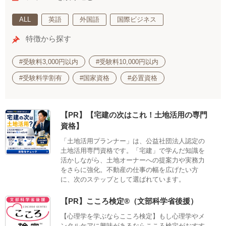
ALL
英語
外国語
国際ビジネス
特徴から探す
#受験料3,000円以内
#受験料10,000円以内
#受験料学割有
#国家資格
#必置資格
【PR】【宅建の次はこれ！土地活用の専門
資格】
「土地活用プランナー」は、公益社団法人認定の
土地活用専門資格です。「宅建」で学んだ知識を
活かしながら、土地オーナーへの提案力や実務力
をさらに強化。不動産の仕事の幅を広げたい方
に、次のステップとして選ばれています。
【PR】こころ検定®（文部科学省後援）
【心理学を学ぶならこころ検定】もし心理学やメ
ンタルケアに興味があるならこころ検定がおすす