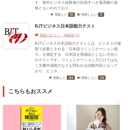
す。海外ビジネス経験者の目指すべき最高峰の資
格ともいわれており、...
60
27
受験した
受験したい
school
menu_book
BJTビジネス日本語能力テスト
受験の口コミ・体験談 (1)
chat_bubble
BJTビジネス日本語能力テストとは、ビジネスの場
面で必要とされる「日本語コミュニケーション能
力」を測定する、日本語を母国語としない方向け
のテストです。コミュニケーション力だけではな
く文書作成能力なども問われる試験内容となって
おり、ビジネ...
284
724
受験した
受験したい
school
menu_book
こちらもおススメ