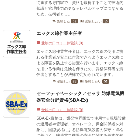
従事する専門家で、資格を取得することで技術的
知識と管理能力の更なるレベルアップにつながる
ため、技術者とし...
59
55
受験した
受験したい
school
menu_book
エックス線作業主任者
受験の口コミ・体験談 (0)
chat_bubble
エックス線作業主任者は、エックス線の使用に携
わる作業者が安全に作業できるようエックス線に
よる障害を防止する措置を行います。エックス線
を用いる作業は危険を伴うため、資格保有者を責
任者とすることが法律で定められています。
75
54
受験した
受験したい
school
menu_book
セーフティベーシックアセッサ 防爆電気機
器安全分野資格(SBA-Ex)
受験の口コミ・体験談 (0)
chat_bubble
SBA-Ex資格は、爆発性雰囲気で使用する現場設備
の運用者や管理者、オペレータ、保全関係者を対
象に、国際規格による防爆電気設備の保守・点検
に基づく、防爆電気機器の安全に関する基本的知