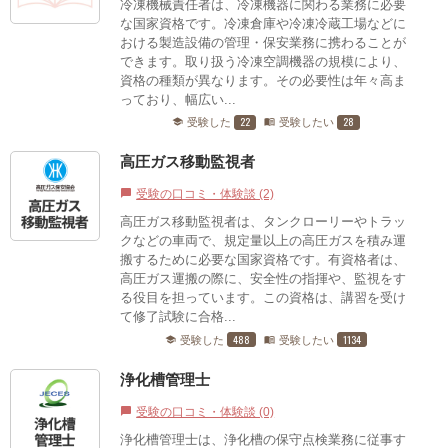
冷凍機械責任者は、冷凍機器に関わる業務に必要
な国家資格です。冷凍倉庫や冷凍冷蔵工場などに
おける製造設備の管理・保安業務に携わることが
できます。取り扱う冷凍空調機器の規模により、
資格の種類が異なります。その必要性は年々高ま
っており、幅広い...
22
28
受験した
受験したい
school
menu_book
高圧ガス移動監視者
受験の口コミ・体験談 (2)
chat_bubble
高圧ガス移動監視者は、タンクローリーやトラッ
クなどの車両で、規定量以上の高圧ガスを積み運
搬するために必要な国家資格です。有資格者は、
高圧ガス運搬の際に、安全性の指揮や、監視をす
る役目を担っています。この資格は、講習を受け
て修了試験に合格...
488
1134
受験した
受験したい
school
menu_book
浄化槽管理士
受験の口コミ・体験談 (0)
chat_bubble
浄化槽管理士は、浄化槽の保守点検業務に従事す