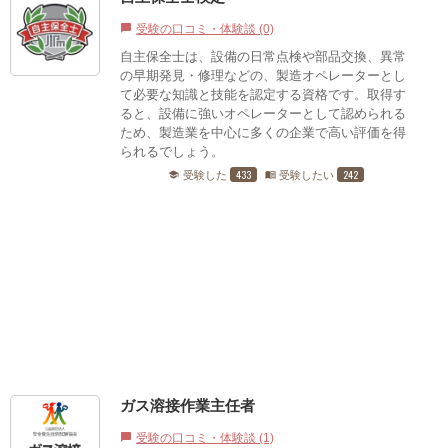
受験の口コミ・体験談 (0)
chat_bubble
自主保全士は、設備の日常点検や部品交換、異常
の早期発見・修理などの、製造オペレーターとし
て必要な知識と技能を認定する資格です。取得す
ると、設備に強いオペレーターとして認められる
ため、製造業を中心に多くの企業で高い評価を得
られるでしょう。
433
242
受験した
受験したい
school
menu_book
ガス溶接作業主任者
受験の口コミ・体験談 (1)
chat_bubble