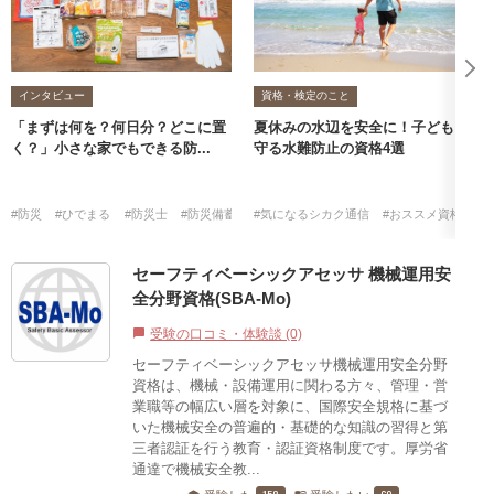
インタビュー
資格・検定のこと
「まずは何を？何日分？どこに置
夏休みの水辺を安全に！子どもを
く？」小さな家でもできる防...
守る水難防止の資格4選
#防災
#ひでまる
#防災士
#防災備蓄収納プランナー
#気になるシカク通信
#おススメ資格・検
セーフティベーシックアセッサ 機械運用安
全分野資格(SBA-Mo)
受験の口コミ・体験談 (0)
chat_bubble
セーフティベーシックアセッサ機械運用安全分野
資格は、機械・設備運用に関わる方々、管理・営
業職等の幅広い層を対象に、国際安全規格に基づ
いた機械安全の普遍的・基礎的な知識の習得と第
三者認証を行う教育・認証資格制度です。厚労省
通達で機械安全教...