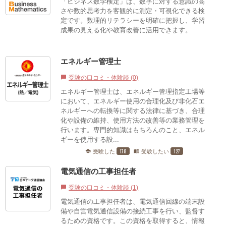
「ビジネス数学検定」は、数字に対する意識の高
さや数的思考力を客観的に測定・可視化できる検
定です。数理的リテラシーを明確に把握し、学習
成果の見える化や教育改善に活用できます。
エネルギー管理士
受験の口コミ・体験談 (0)
chat_bubble
エネルギー管理士は、エネルギー管理指定工場等
において、エネルギー使用の合理化及び非化石エ
ネルギーへの転換等に関する法律に基づき、合理
化や設備の維持、使用方法の改善等の業務管理を
行います。専門的知識はもちろんのこと、エネル
ギーを使用する設...
178
127
受験した
受験したい
school
menu_book
電気通信の工事担任者
受験の口コミ・体験談 (1)
chat_bubble
電気通信の工事担任者は、電気通信回線の端末設
備や自営電気通信設備の接続工事を行い、監督す
るための資格です。この資格を取得すると、情報