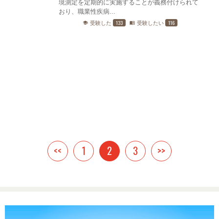
境測定を定期的に実施することが義務付けられて
おり、職業性疾病...
133
116
受験した
受験したい
school
menu_book
<<
1
2
3
>>