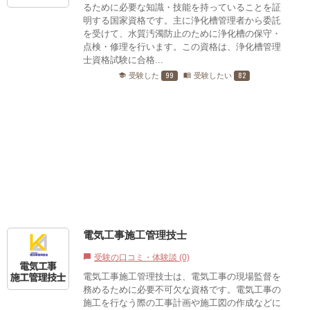
るために必要な知識・技能を持っていることを証
明する国家資格です。主に浄化槽管理者から委託
を受けて、水質汚濁防止のために浄化槽の保守・
点検・修理を行います。この資格は、浄化槽管理
士資格試験に合格...
99
82
受験した
受験したい
school
menu_book
電気工事施工管理技士
受験の口コミ・体験談 (0)
chat_bubble
電気工事施工管理技士は、電気工事の現場監督を
務めるために必要不可欠な資格です。電気工事の
施工を行なう際の工事計画や施工図の作成などに