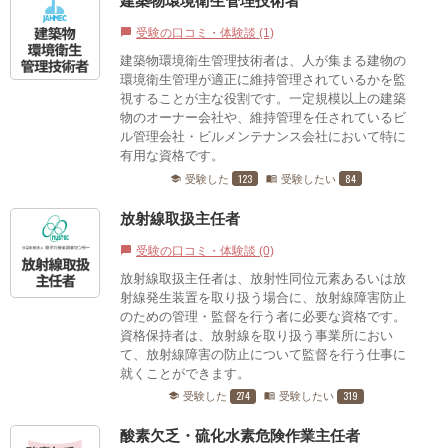
建築物環境衛生管理技術者
受験の口コミ・体験談 (1)
chat_bubble
建築物環境衛生管理技術者は、人が集まる建物の
環境衛生管理が適正に維持管理されているかを監
視することが主な役割です。一定規模以上の建築
物のオーナー会社や、維持管理を任されているビ
ル管理会社・ビルメンテナンス会社において特に
有用な資格です。
123
84
受験した
受験したい
school
menu_book
放射線取扱主任者
受験の口コミ・体験談 (0)
chat_bubble
放射線取扱主任者は、放射性同位元素あるいは放
射線発生装置を取り扱う場合に、放射線障害防止
のための管理・監督を行う者に必要な資格です。
資格保持者は、放射線を取り扱う事業所におい
て、放射線障害の防止について監督を行う仕事に
就くことができます。
274
319
受験した
受験したい
school
menu_book
酸素欠乏・硫化水素危険作業主任者