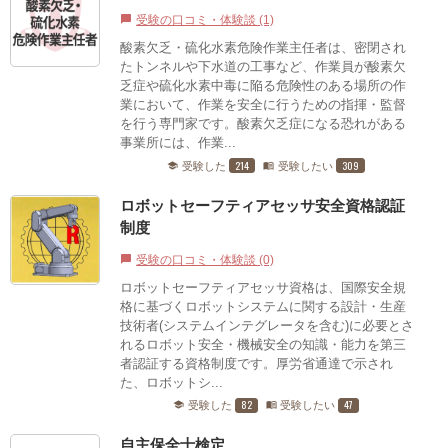
受験の口コミ・体験談 (1)
chat_bubble
酸素欠乏・硫化水素危険作業主任者は、密閉され
たトンネルや下水道の工事など、作業員が酸素欠
乏症や硫化水素中毒に陥る危険性のある場所の作
業において、作業を安全に行うための指揮・監督
を行う専門家です。酸素欠乏症になる恐れがある
事業所には、作業...
214
309
受験した
受験したい
school
menu_book
ロボットセーフティアセッサ安全資格認証
制度
受験の口コミ・体験談 (0)
chat_bubble
ロボットセーフティアセッサ資格は、国際安全規
格に基づくロボットシステムに関する設計・生産
技術者(システムインテグレータを含む)に必要とさ
れるロボット安全・機械安全の知識・能力を第三
者認証する資格制度です。厚労省通達で示され
た、ロボットシ...
82
47
受験した
受験したい
school
menu_book
自主保全士検定