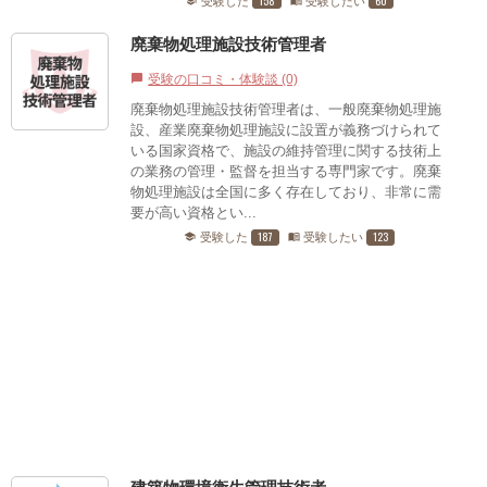
158
60
受験した
受験したい
school
menu_book
廃棄物処理施設技術管理者
受験の口コミ・体験談 (0)
chat_bubble
廃棄物処理施設技術管理者は、一般廃棄物処理施
設、産業廃棄物処理施設に設置が義務づけられて
いる国家資格で、施設の維持管理に関する技術上
の業務の管理・監督を担当する専門家です。廃棄
物処理施設は全国に多く存在しており、非常に需
要が高い資格とい...
187
123
受験した
受験したい
school
menu_book