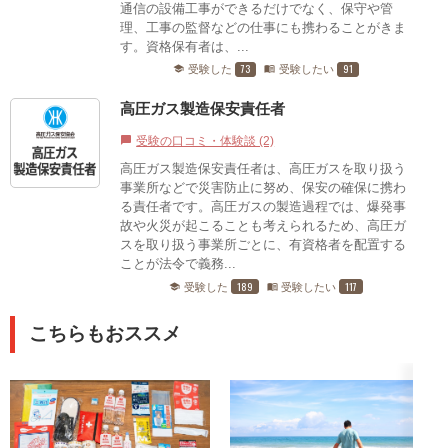
通信の設備工事ができるだけでなく、保守や管
理、工事の監督などの仕事にも携わることがきま
す。資格保有者は、...
73
91
受験した
受験したい
school
menu_book
高圧ガス製造保安責任者
受験の口コミ・体験談 (2)
chat_bubble
高圧ガス製造保安責任者は、高圧ガスを取り扱う
事業所などで災害防止に努め、保安の確保に携わ
る責任者です。高圧ガスの製造過程では、爆発事
故や火災が起こることも考えられるため、高圧ガ
スを取り扱う事業所ごとに、有資格者を配置する
ことが法令で義務...
189
117
受験した
受験したい
school
menu_book
こちらもおススメ