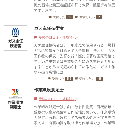
識の習得と第三者認証を行う教育・認証資格制度
です。厚労...
80
69
受験した
受験したい
school
menu_book
ガス主任技術者
受験の口コミ・体験談 (0)
chat_bubble
ガス主任技術者は、一般家庭で使用される、燃料
ガスの製造から供給までの全過程に携わり、ガス
工作物の保安・監督を行う際に必要な国家資格で
す。ガス事業者は事業場ごとにガス主任者を配置
することが法令で定められているため、ガス工作
物を扱う現場には...
186
168
受験した
受験したい
school
menu_book
作業環境測定士
受験の口コミ・体験談 (0)
chat_bubble
作業環境測定士は、鉛・放射性物質・有機溶剤・
鉱物の粉塵が発生する作業場において、作業環境
を測定、分析、改善して労働者の健康を守る専門
家です。有害物質を取り扱う作業場では、作業環