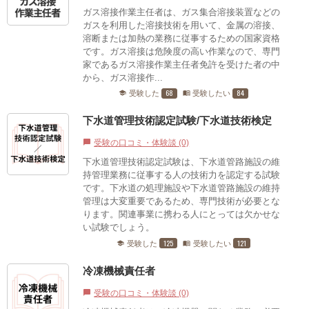
ガス溶接作業主任者は、ガス集合溶接装置などの
ガスを利用した溶接技術を用いて、金属の溶接、
溶断または加熱の業務に従事するための国家資格
です。ガス溶接は危険度の高い作業なので、専門
家であるガス溶接作業主任者免許を受けた者の中
から、ガス溶接作...
68
84
受験した
受験したい
school
menu_book
下水道管理技術認定試験/下水道技術検定
受験の口コミ・体験談 (0)
chat_bubble
下水道管理技術認定試験は、下水道管路施設の維
持管理業務に従事する人の技術力を認定する試験
です。下水道の処理施設や下水道管路施設の維持
管理は大変重要であるため、専門技術が必要とな
ります。関連事業に携わる人にとっては欠かせな
い試験でしょう。
125
121
受験した
受験したい
school
menu_book
冷凍機械責任者
受験の口コミ・体験談 (0)
chat_bubble