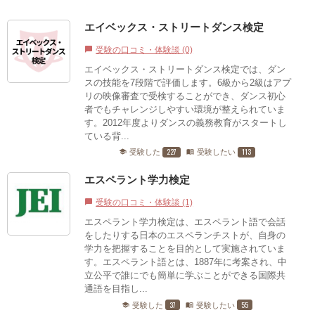
エイベックス・ストリートダンス検定
受験の口コミ・体験談 (0)
chat_bubble
エイベックス・ストリートダンス検定では、ダン
スの技能を7段階で評価します。6級から2級はアプ
リの映像審査で受検することができ、ダンス初心
者でもチャレンジしやすい環境が整えられていま
す。2012年度よりダンスの義務教育がスタートし
ている背...
227
113
受験した
受験したい
school
menu_book
エスペラント学力検定
受験の口コミ・体験談 (1)
chat_bubble
エスペラント学力検定は、エスペラント語で会話
をしたりする日本のエスペランチストが、自身の
学力を把握することを目的として実施されていま
す。エスペラント語とは、1887年に考案され、中
立公平で誰にでも簡単に学ぶことができる国際共
通語を目指し...
37
55
受験した
受験したい
school
menu_book