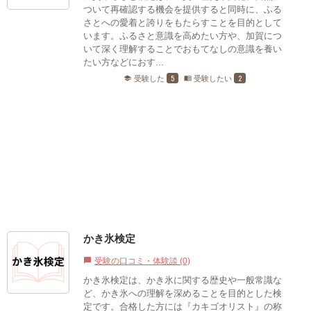
ついて再確認する機会を提供すると同時に、ふる
さとへの愛着と誇りをもたらすことを目的として
います。ふるさと意識を高めたい方や、加賀につ
いて深く理解することでおもてなしの意識を養い
たい方などにおす...
5
2
受験した
受験したい
school
menu_book
かき氷検定
受験の口コミ・体験談 (0)
chat_bubble
かき氷検定は、かき氷に関する歴史や一般常識な
ど、かき氷への理解を深めることを目的とした検
定です。合格した方には『カキゴオリスト』の称