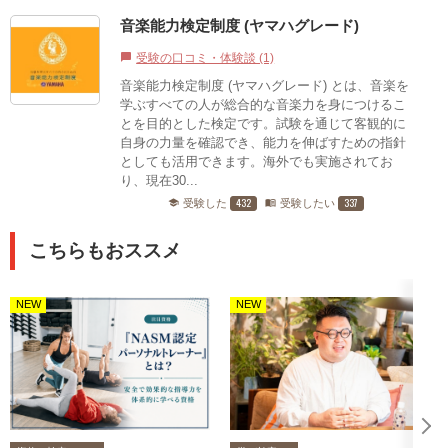
音楽能力検定制度 (ヤマハグレード)
受験の口コミ・体験談 (1)
chat_bubble
音楽能力検定制度 (ヤマハグレード) とは、音楽を
学ぶすべての人が総合的な音楽力を身につけるこ
とを目的とした検定です。試験を通じて客観的に
自身の力量を確認でき、能力を伸ばすための指針
としても活用できます。海外でも実施されてお
り、現在30...
432
337
受験した
受験したい
school
menu_book
こちらもおススメ
NEW
NEW