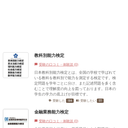
教科別能力検定
受験の口コミ・体験談 (0)
chat_bubble
日本教科別能力検定とは、全国の学校で学ばれて
いる教科を教科別で能力を測定する検定です。検
定問題を学年ごとに分け、また記述問題を多く含
むことで理解度の向上を図っております。日本の
学生の学力の底上げが目標です。
184
177
受験した
受験したい
school
menu_book
金融業務能力検定
受験の口コミ・体験談 (0)
chat_bubble