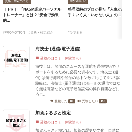
資格・検定のこと
学び効率UP
［ PR ］ 「NASM認定パーソナル
整理収納のプロが見た「人生が上
トレーナー」とは？“安全で効果
手くいく人・いかない人」の...
的...
#PROMOTION
#資格・検定紹介
#ひでまる
海技士 (通信/電子通信)
受験の口コミ・体験談 (0)
chat_bubble
海技士は、船舶のスムーズな運航を通信技術でサ
ポートをするために必要な資格です。海技士 (通
信) は航行海域や船舶の総トン数に応じて3つの試
験級に、海技士 (電子通信) はモールス通信ではな
く無線電話などの電子通信設備の操作範囲などに
応じ...
86
152
受験した
受験したい
school
menu_book
加賀ふるさと検定
受験の口コミ・体験談 (0)
chat_bubble
加賀ふるさと検定は、加賀の歴史や文化、自然に