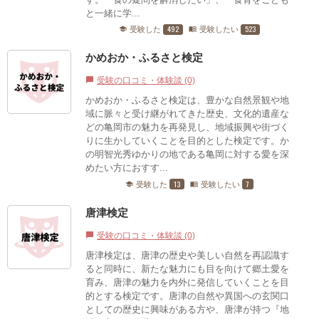
と一緒に学...
492
523
受験した
受験したい
school
menu_book
かめおか・ふるさと検定
受験の口コミ・体験談 (0)
chat_bubble
かめおか・ふるさと検定は、豊かな自然景観や地
域に脈々と受け継がれてきた歴史、文化的遺産な
どの亀岡市の魅力を再発見し、地域振興や街づく
りに生かしていくことを目的とした検定です。か
の明智光秀ゆかりの地である亀岡に対する愛を深
めたい方におすす...
13
7
受験した
受験したい
school
menu_book
唐津検定
受験の口コミ・体験談 (0)
chat_bubble
唐津検定は、唐津の歴史や美しい自然を再認識す
ると同時に、新たな魅力にも目を向けて郷土愛を
育み、唐津の魅力を内外に発信していくことを目
的とする検定です。唐津の自然や異国への玄関口
としての歴史に興味がある方や、唐津が持つ『地