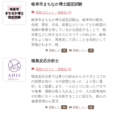
岐阜市まちなか博士認定試験
受験の口コミ・体験談 (0)
chat_bubble
岐阜市まちなか博士認定試験は、岐阜市の観光、
自然、歴史、文化、産業などについてどの程度の
知識や教養を有しているかを認定することで、観
光客などに対するホスピタリティの向上や、岐阜
市をよく知り、再発見して頂くことを目的として
実施されます。岐...
33
33
受験した
受験したい
school
menu_book
嗅覚反応分析士
受験の口コミ・体験談 (0)
chat_bubble
嗅覚反応分析では香りの好みからカラダとココロ
の状態を知り、その状態に合った「より良い選
択」をご提案します。一人ひとりに合ったアロマ
や食事、運動を取り入れることや、人の思考傾向
や行動パターンを分析することに役立ち、個人の
健康管理から育児、...
94
69
受験した
受験したい
school
menu_book