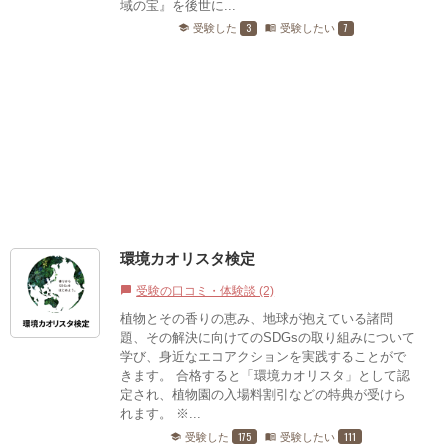
域の宝』を後世に...
3
7
受験した
受験したい
school
menu_book
環境カオリスタ検定
受験の口コミ・体験談 (2)
chat_bubble
植物とその香りの恵み、地球が抱えている諸問
題、その解決に向けてのSDGsの取り組みについて
学び、身近なエコアクションを実践することがで
きます。 合格すると「環境カオリスタ」として認
定され、植物園の入場料割引などの特典が受けら
れます。 ※...
175
111
受験した
受験したい
school
menu_book