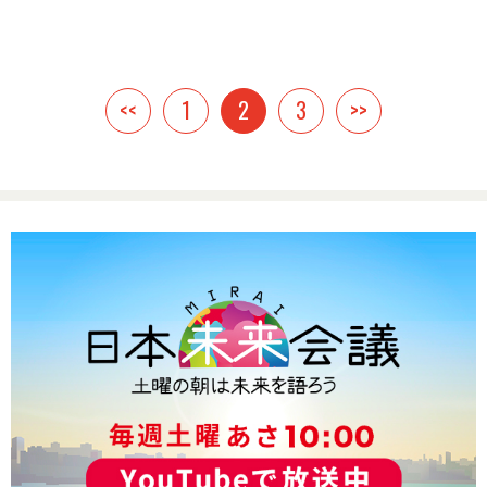
<<
1
2
3
>>