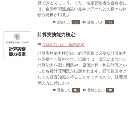
見できるでしょう。また、検定受験者や合格者に
は、自動車関連施設の見学ツアーなどの様々な体
験や特典が用意さ...
193
190
受験した
受験したい
school
menu_book
計算実務能力検定
受験の口コミ・体験談 (0)
chat_bubble
計算実務能力検定は、経理業務に必要な計算能力
を評価する資格です。試験では、簿記にまつわる
計算能力を測る問題や、原価計算・利益計算とい
った各種計算問題が出題されます。経理担当者と
しての基礎知識を得ることができるので、経理関
係の方に特におス...
160
110
受験した
受験したい
school
menu_book