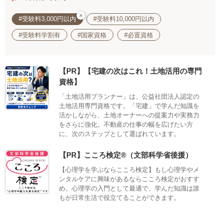
×
#受験料3,000円以内
#受験料10,000円以内
#受験料学割有
#国家資格
#必置資格
【PR】【宅建の次はこれ！土地活用の専門
資格】
「土地活用プランナー」は、公益社団法人認定の
土地活用専門資格です。「宅建」で学んだ知識を
活かしながら、土地オーナーへの提案力や実務力
をさらに強化。不動産の仕事の幅を広げたい方
に、次のステップとして選ばれています。
【PR】こころ検定®（文部科学省後援）
【心理学を学ぶならこころ検定】もし心理学やメ
ンタルケアに興味があるならこころ検定がおすす
め。心理学の入門として最適で、学んだ知識は誰
もが日常生活で役立てることができます。