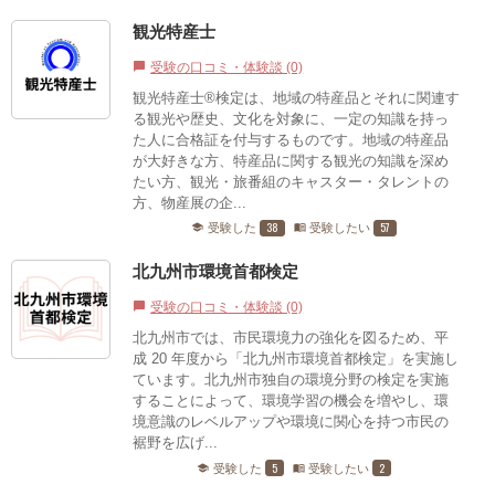
観光特産士
受験の口コミ・体験談 (0)
chat_bubble
観光特産士®検定は、地域の特産品とそれに関連す
る観光や歴史、文化を対象に、一定の知識を持っ
た人に合格証を付与するものです。地域の特産品
が大好きな方、特産品に関する観光の知識を深め
たい方、観光・旅番組のキャスター・タレントの
方、物産展の企...
38
57
受験した
受験したい
school
menu_book
北九州市環境首都検定
受験の口コミ・体験談 (0)
chat_bubble
北九州市では、市民環境力の強化を図るため、平
成 20 年度から「北九州市環境首都検定」を実施し
ています。北九州市独自の環境分野の検定を実施
することによって、環境学習の機会を増やし、環
境意識のレベルアップや環境に関心を持つ市民の
裾野を広げ...
5
2
受験した
受験したい
school
menu_book