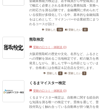
金融業務能力検定は、若手職員から中堅職員にま
で幅広く必要とされる基本的な業務知識・実務へ
の対応力を測る試験です。金融機関に求められて
いる役割が多様化している中、基本的な金融知識
をはじめとして、マイナンバーや企業経営にまつ
わるコースが設け...
154
97
受験した
受験したい
school
menu_book
熊取検定
受験の口コミ・体験談 (0)
chat_bubble
大阪府熊取町の歴史や文化、名所など、ふるさと
への理解を深めるご当地検定です。町の魅力を再
発見しながら、楽しんで学べる内容となっていま
す。合格者には合格証＆記念品を交付します。
0
3
受験した
受験したい
school
menu_book
くるまマイスター検定
受験の口コミ・体験談 (0)
chat_bubble
くるまマイスター検定は、自動車に関する総合的
な知識を測る唯一の検定です。受検を通して、普
段何気なく触れ合っている自動車が持つ魅力を発