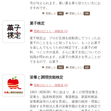
号が与えられます。暑い夏を乗り切りたい方にお
すすめです。
143
144
受験した
受験したい
school
menu_book
菓子検定
受験の口コミ・体験談 (2)
chat_bubble
菓子検定は、プロが五感を総動員してつくったお
菓子のことをもっと知ってもらい、もっとお菓子
を楽しんでもらうための検定です。お菓子の材
料、つくり方や道具、さらに菓子文化についての
知識が問われます。お菓子の奥深さを学ぶことが
できるので、お菓子...
593
627
受験した
受験したい
school
menu_book
栄養と調理技能検定
受験の口コミ・体験談 (0)
chat_bubble
1963（昭和38）年に始まり、多くの管理栄養士、
栄養士、臨床検査技師、養護教諭、家庭科教諭、
栄養教諭等の人材を育成し、健康の維持・増進に
貢献する学校法人香川栄養学園が主催する検定で
す。「食の疑問を解消したい」、「食育をこども