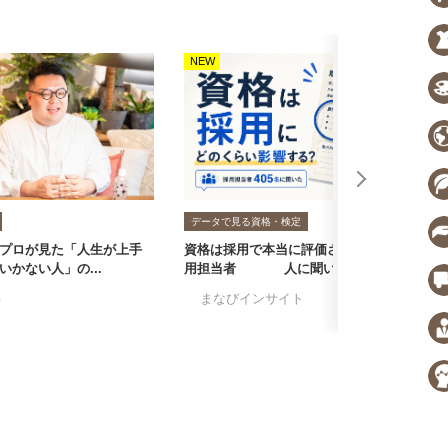
NEW
N
データで見る資格・検定
プロが見た「人生が上手
資格は採用で本当に評価される？採
転
いかない人」の...
用担当者405人に聞いた...
者
る
#まなびインサイト
#採用担当者に聞い
#