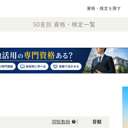
資格・検定を探す
50音別 資格・検定一覧
help
閲覧数順
50音順