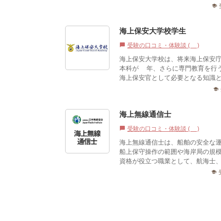
school
海上保安大学校学生
受験の口コミ・体験談 (0)
chat_bubble
海上保安大学校は、将来海上保安
本科が4年、さらに専門教育を行
海上保安官として必要となる知識
school
海上無線通信士
受験の口コミ・体験談 (1)
chat_bubble
海上無線通信士は、船舶の安全な
船上保守操作の範囲や海岸局の規
資格が役立つ職業として、航海士、
school