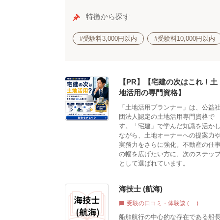
特徴から探す
#受験料3,000円以内
#受験料10,000円以内
【PR】【宅建の次はこれ！土
地活用の専門資格】
「土地活用プランナー」は、公益
団法人認定の土地活用専門資格で
す。「宅建」で学んだ知識を活か
ながら、土地オーナーへの提案力
実務力をさらに強化。不動産の仕
の幅を広げたい方に、次のステッ
として選ばれています。
海技士 (航海)
受験の口コミ・体験談 (0)
chat_bubble
船舶航行の中心的な存在である船