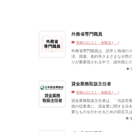
外務省専門職員
受験の口コミ・体験談 (0)
chat_bubble
外務省専門職員は、語学と地域の
済、国連、条約等さまざまな分野
りが重要視される中で、諸外国との
school
貸金業務取扱主任者
受験の口コミ・体験談 (1)
chat_bubble
貸金業務取扱主任者は、「当該営
他の従業者に、貸金業に関する法
要なものを行わせるための助言又は
school