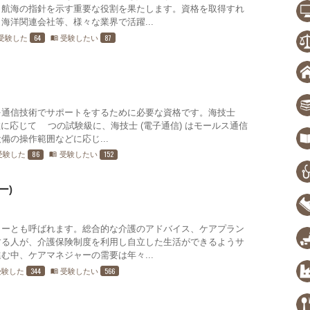
、航海の指針を示す重要な役割を果たします。資格を取得すれ
海洋関連会社等、様々な業界で活躍...
64
87
受験した
受験したい
menu_book
を通信技術でサポートをするために必要な資格です。海技士
数に応じて3つの試験級に、海技士 (電子通信) はモールス通信
の操作範囲などに応じ...
86
152
受験した
受験したい
menu_book
ー)
ャーとも呼ばれます。総合的な介護のアドバイス、ケアプラン
する人が、介護保険制度を利用し自立した生活ができるようサ
む中、ケアマネジャーの需要は年々...
344
566
受験した
受験したい
menu_book