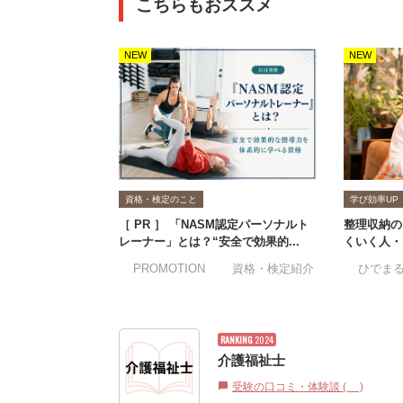
こちらもおススメ
NEW
NEW
資格・検定のこと
学び効率UP
［ PR ］ 「NASM認定パーソナルト
整理収納の
レーナー」とは？“安全で効果的...
くいく人・
#PROMOTION
#資格・検定紹介
#ひでま
RANKING
2024
介護福祉士
受験の口コミ・体験談 (0)
chat_bubble