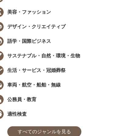
美容・ファッション
EW
NEW
デザイン・クリエイティブ
語学・国際ビジネス
サステナブル・自然・環境・生物
データで見る資格・検定
インタビュー
生活・サービス・冠婚葬祭
職で資格は武器になる？採用担当
［ PR ］ 時間が限られていても、学
405人に聞いた、資格...
び方は工夫できる。福田萌さんに学..
車両・航空・船舶・無線
た
まなびインサイト
#モチベーション
#採用担当者に聞いた
#アンケート
#勉強方法
#PROMOTION
#モチベーション
#気になるあの
#アンケ
公務員・教育
適性検査
すべてのジャンルを見る