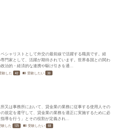
スペシャリストとして外交の最前線で活躍する職員です。経
の専門家として、活躍が期待されています。世界各国との関わ
政治的・経済的な連携や駆け引きを通...
42
30
受験した
受験したい
menu_book
業所又は事務所において、貸金業の業務に従事する使用人その
令の規定を遵守して、貸金業の業務を適正に実施するために必
指導を行う」とその役割が定義され...
125
68
受験した
受験したい
menu_book