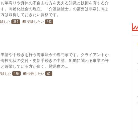
、お年寄りや身体の不自由な方を支える知識と技術を有する介
ます。高齢化社会の現在、「介護福祉士」の需要は非常に高ま
る方は取得しておきたい資格です。
383
463
受験した
受験したい
menu_book
な申請や手続きを行う海事法令の専門家です。クライアントか
や海技免状の交付・更新手続きの申請、船舶に関わる事業の許
と兼業している方が多く、難易度の...
120
60
受験した
受験したい
menu_book