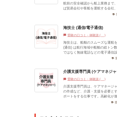
航前の安全確認から船上業務まで
ば貿易会社や客船を運航する会社、
school
海技士 (通信/電子通信)
受験の口コミ・体験談 (0)
chat_bubble
海技士は、船舶のスムーズな運航
(通信) は航行海域や船舶の総トン
ではなく無線電話などの電子通信設備
school
介護支援専門員 (ケアマネジャ
受験の口コミ・体験談 (0)
chat_bubble
介護支援専門員は、ケアマネージ
の作成など、介護・支援を必要と
ポートをする仕事です。高齢化が進
school