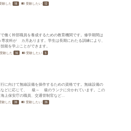
18
12
受験した
受験したい
menu_book
庁で働く幹部職員を養成するための教育機関です。修学期間は
う専攻科が6カ月あります。学生は長期にわたる訓練により、
と技能を学ぶことができます。
16
5
受験した
受験したい
menu_book
運行に向けて無線設備を操作するための資格です。無線設備の
模などに応じて、1級～4級のランクに分かれています。この
海上保安庁の職員、交通管制官など...
39
26
受験した
受験したい
menu_book