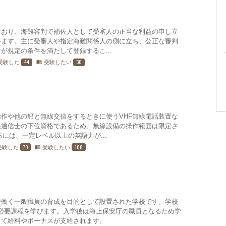
ており、海難審判で補佐人として受審人の正当な利益の申し立
います。主に受審人や指定海難関係人の側に立ち、公正な審判
が規定の条件を満たして登録するこ...
44
30
受験した
受験したい
menu_book
作や他の船と無線交信をするときに使うVHF無線電話装置な
線通信士の下位資格であるため、無線設備の操作範囲は限定さ
には、一定レベル以上の英語力が...
73
108
受験した
受験したい
menu_book
で働く一般職員の育成を目的として設置された学校です。学校
必要課程を学びます。入学後は海上保安庁の職員となるため学
して給料やボーナスが支給されます。