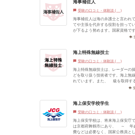
海事補佐人
受験の口コミ・体験談 (0)
chat_bubble
海事補佐人は海の弁護士と言われ
てや主張を代弁する役割を担って
が下るよう努めます。国家資格です
school
海上特殊無線技士
受験の口コミ・体験談 (1)
chat_bubble
海上特殊無線技士は、レーダーの操
どを取り扱う技術者です。海上無
れています。また、1級を取得する
school
海上保安学校学生
受験の口コミ・体験談 (0)
chat_bubble
海上保安学校は、将来海上保安庁
は京都府舞鶴市にあり、1～2年
費などは必要なく、国家公務員と