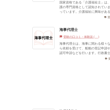
国家資格である「介護福祉士」は
護の専門資格として認知されてい
っています。介護福祉に興味があ
school
海事代理士
受験の口コミ・体験談 (0)
chat_bubble
海事代理士は、海事に関わる様々
ら依頼を受けて、船舶の登記申請
認可申請などを行います。行政書士
school