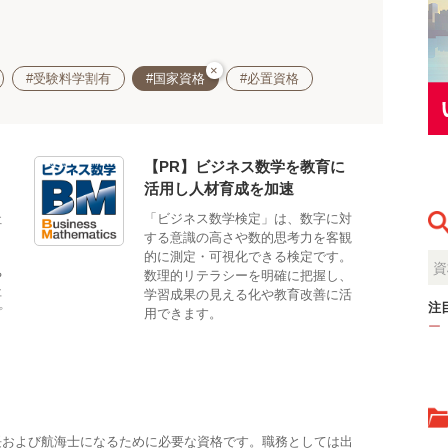
×
#受験料学割有
#国家資格
#必置資格
【PR】ビジネス数学を教育に
活用し人材育成を加速
社
「ビジネス数学検定」は、数字に対
する意識の高さや数的思考力を客観
し
的に測定・可視化できる検定です。
や
数理的リテラシーを明確に把握し、
事
学習成果の見える化や教育改善に活
注
プ
用できます。
ー
長および航海士になるために必要な資格です。職務としては出