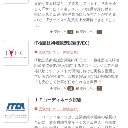
界的な業界標準として普及しています。学習を通
じてITサービスマネジメントの知識が身に付き、
特にシステム運用管理業務に活かすことができる
ので、ITサービスの品質向上が期待できるでしょ
う。
13
11
受験した
受験したい
school
menu_book
IT検証技術者認定試験(IVEC)
受験の口コミ・体験談 (0)
chat_bubble
IT検証技術者認定試験(IVEC)は、一般社団法人IT検
証産業協会(IVIA)が認定するテストエンジニアの資
格試験です。テストの現場における実務を重視し
ているのが特徴で、合格者(認定者)には実際の現場
でも安心して仕事が任せられると業界で...
24
17
受験した
受験したい
school
menu_book
ＩＴコーディネータ試験
受験の口コミ・体験談 (2)
chat_bubble
ＩＴコーディネータは、企業存続や組織の成長の
ために、変革構想立案からシステム導入・評価改
善までを一貫して推進・支援し、デジタル経営と