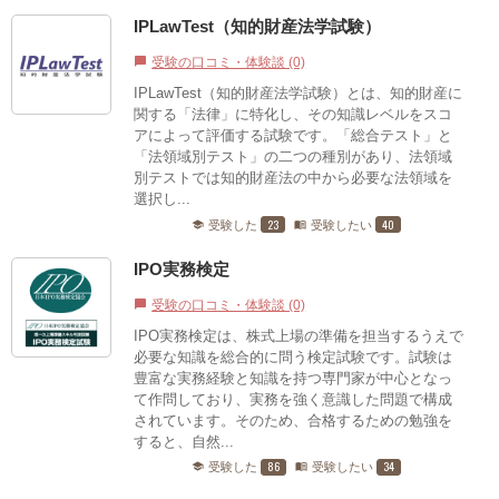
IPLawTest（知的財産法学試験）
受験の口コミ・体験談 (0)
chat_bubble
IPLawTest（知的財産法学試験）とは、知的財産に
関する「法律」に特化し、その知識レベルをスコ
アによって評価する試験です。「総合テスト」と
「法領域別テスト」の二つの種別があり、法領域
別テストでは知的財産法の中から必要な法領域を
選択し...
23
40
受験した
受験したい
school
menu_book
IPO実務検定
受験の口コミ・体験談 (0)
chat_bubble
IPO実務検定は、株式上場の準備を担当するうえで
必要な知識を総合的に問う検定試験です。試験は
豊富な実務経験と知識を持つ専門家が中心となっ
て作問しており、実務を強く意識した問題で構成
されています。そのため、合格するための勉強を
すると、自然...
86
34
受験した
受験したい
school
menu_book