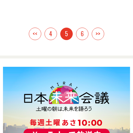
<<
4
5
6
>>