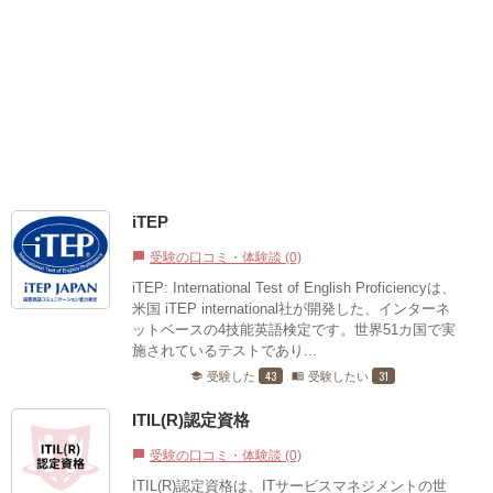
iTEP
受験の口コミ・体験談 (0)
chat_bubble
iTEP: International Test of English Proficiencyは、
米国 iTEP international社が開発した、インターネ
ットベースの4技能英語検定です。世界51カ国で実
施されているテストであり...
43
31
受験した
受験したい
school
menu_book
ITIL(R)認定資格
受験の口コミ・体験談 (0)
chat_bubble
ITIL(R)認定資格は、ITサービスマネジメントの世