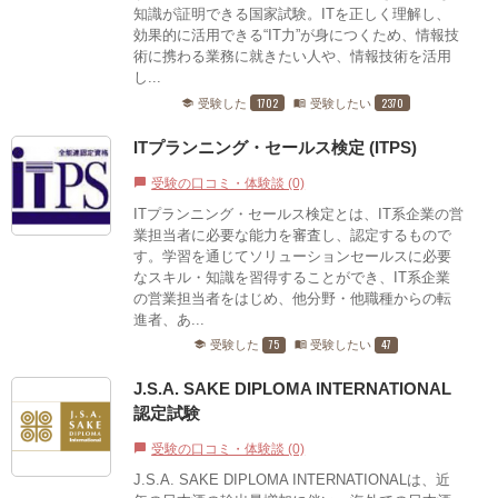
知識が証明できる国家試験。ITを正しく理解し、
効果的に活用できる“IT力”が身につくため、情報技
術に携わる業務に就きたい人や、情報技術を活用
し...
1702
2370
受験した
受験したい
school
menu_book
ITプランニング・セールス検定 (ITPS)
受験の口コミ・体験談 (0)
chat_bubble
ITプランニング・セールス検定とは、IT系企業の営
業担当者に必要な能力を審査し、認定するもので
す。学習を通じてソリューションセールスに必要
なスキル・知識を習得することができ、IT系企業
の営業担当者をはじめ、他分野・他職種からの転
進者、あ...
75
47
受験した
受験したい
school
menu_book
J.S.A. SAKE DIPLOMA INTERNATIONAL
認定試験
受験の口コミ・体験談 (0)
chat_bubble
J.S.A. SAKE DIPLOMA INTERNATIONALは、近