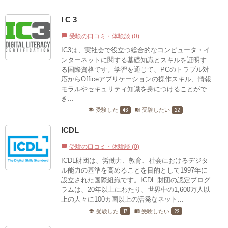
I C 3
受験の口コミ・体験談 (0)
chat_bubble
IC3は、実社会で役立つ総合的なコンピュータ・イ
ンターネットに関する基礎知識とスキルを証明す
る国際資格です。学習を通じて、PCのトラブル対
応からOfficeアプリケーションの操作スキル、情報
モラルやセキュリティ知識を身につけることがで
き...
46
22
受験した
受験したい
school
menu_book
ICDL
受験の口コミ・体験談 (0)
chat_bubble
ICDL財団は、労働力、教育、社会におけるデジタ
ル能力の基準を高めることを目的として1997年に
設立された国際組織です。ICDL 財団の認定プログ
ラムは、20年以上にわたり、世界中の1,600万人以
上の人々に100カ国以上の活発なネット...
17
22
受験した
受験したい
school
menu_book