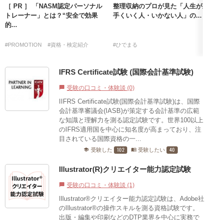
［ PR ］ 「NASM認定パーソナル
整理収納のプロが見た「人生が上
トレーナー」とは？“安全で効果
手くいく人・いかない人」の...
的...
#PROMOTION
#資格・検定紹介
#ひでまる
IFRS Certificate試験 (国際会計基準試験)
受験の口コミ・体験談 (0)
chat_bubble
IIFRS Certificate試験(国際会計基準試験)は、国際
会計基準審議会(IASB)が策定する会計基準の広範
な知識と理解力を測る認定試験です。世界100以上
のIFRS適用国を中心に知名度が高まっており、注
目されている国際資格の一...
102
40
受験した
受験したい
school
menu_book
Illustrator(R)クリエイター能力認定試験
受験の口コミ・体験談 (1)
chat_bubble
Illustrator®クリエイター能力認定試験は、Adobe社
のIllustrator®の操作スキルを測る資格試験です。
出版・編集や印刷などのDTP業界を中心に実務で