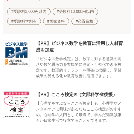
#受験料3,000円以内
#受験料10,000円以内
#受験料学割有
#国家資格
#必置資格
【PR】ビジネス数学を教育に活用し人材育
成を加速
「ビジネス数学検定」は、数字に対する意識の高
さや数的思考力を客観的に測定・可視化できる検
定です。数理的リテラシーを明確に把握し、学習
成果の見える化や教育改善に活用できます。
【PR】こころ検定®（文部科学省後援）
【心理学を学ぶならこころ検定】もし心理学やメ
ンタルケアに興味があるならこころ検定がおすす
め。心理学の入門として最適で、学んだ知識は誰
もが日常生活で役立てることができます。