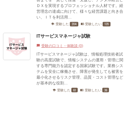
ＤＸを実現するプロフェッショナル人材です。経
営理念の達成に向けて、様々な経営課題と向き合
い、ＩＴを利活用...
204
135
受験した
受験したい
school
menu_book
ITサービスマネージャ試験
受験の口コミ・体験談 (0)
chat_bubble
ITサービスマネージャ試験は、情報処理技術者試
験の高度試験で、情報システムの運用・管理に関
する専門能力を認定する国家試験です。業務シス
テムを安全に稼働させ、障害が発生しても被害を
最小化させるリスク管理、品質・コスト管理など
が基本的な役割...
61
36
受験した
受験したい
school
menu_book