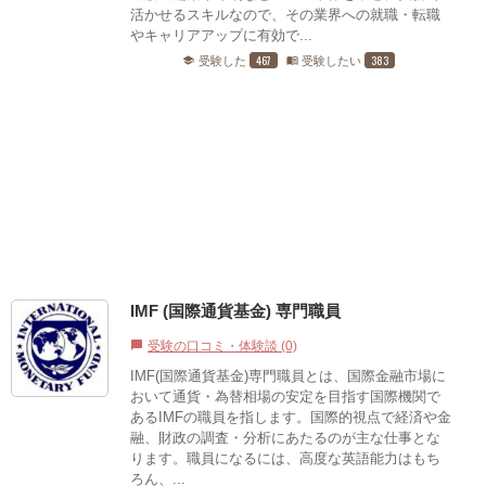
活かせるスキルなので、その業界への就職・転職
やキャリアアップに有効で...
467
383
受験した
受験したい
school
menu_book
IMF (国際通貨基金) 専門職員
受験の口コミ・体験談 (0)
chat_bubble
IMF(国際通貨基金)専門職員とは、国際金融市場に
おいて通貨・為替相場の安定を目指す国際機関で
あるIMFの職員を指します。国際的視点で経済や金
融、財政の調査・分析にあたるのが主な仕事とな
ります。職員になるには、高度な英語能力はもち
ろん、...