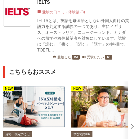
IELTS
受験の口コミ・体験談 (3)
chat_bubble
IELTSとは、英語を母国語としない外国人向けの英
語力を判定する試験の一つであり、主にイギリ
ス、オーストラリア、ニュージーランド、カナダ
への留学や移住希望者を対象にしています。試験
は「読む」「書く」「聞く」「話す」の4科目で、
TOEFL...
151
171
受験した
受験したい
school
menu_book
こちらもおススメ
NEW
NEW
資格・検定のこと
学び効率UP