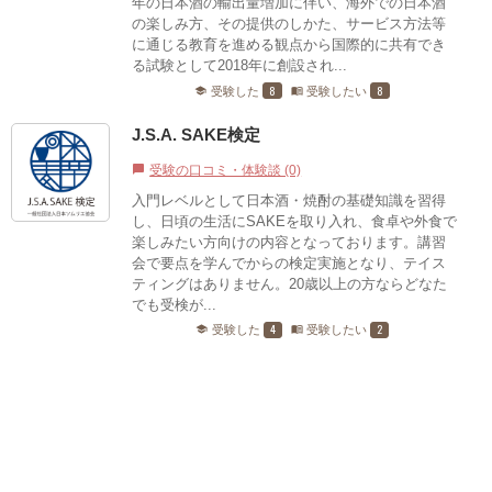
年の日本酒の輸出量増加に伴い、海外での日本酒
の楽しみ方、その提供のしかた、サービス方法等
に通じる教育を進める観点から国際的に共有でき
る試験として2018年に創設され...
8
8
受験した
受験したい
school
menu_book
J.S.A. SAKE検定
受験の口コミ・体験談 (0)
chat_bubble
入門レベルとして日本酒・焼酎の基礎知識を習得
し、日頃の生活にSAKEを取り入れ、食卓や外食で
楽しみたい方向けの内容となっております。講習
会で要点を学んでからの検定実施となり、テイス
ティングはありません。20歳以上の方ならどなた
でも受検が...
4
2
受験した
受験したい
school
menu_book