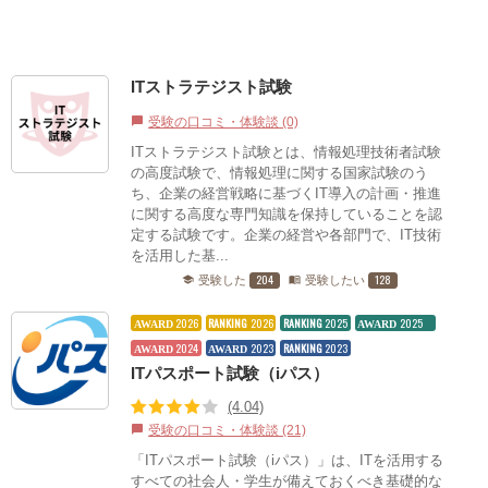
ITストラテジスト試験
受験の口コミ・体験談 (0)
chat_bubble
ITストラテジスト試験とは、情報処理技術者試験
の高度試験で、情報処理に関する国家試験のう
ち、企業の経営戦略に基づくIT導入の計画・推進
に関する高度な専門知識を保持していることを認
定する試験です。企業の経営や各部門で、IT技術
を活用した基...
204
128
受験した
受験したい
school
menu_book
2026
RANKING
2026
RANKING
2025
2025
AWARD
AWARD
2024
2023
RANKING
2023
AWARD
AWARD
ITパスポート試験（iパス）
(4.04)
受験の口コミ・体験談 (21)
chat_bubble
「ITパスポート試験（iパス）」は、ITを活用する
すべての社会人・学生が備えておくべき基礎的な