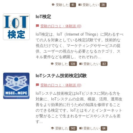
41
28
受験した
受験したい
school
menu_book
IoT検定
受験の口コミ・体験談 (0)
chat_bubble
IoT検定は、IoT（Internet of Things）に関わるすべ
ての人を対象としている検定試験です。技術的な
視点だけでなく、マーケティングやサービスの提
供、ユーザーの視点から必要となるカテゴリ、ス
キル要件などを網羅し、それぞれの...
139
82
受験した
受験したい
school
menu_book
IoTシステム技術検定試験
受験の口コミ・体験談 (0)
chat_bubble
IoTシステム技術検定はIoTビジネスに関わる方を
対象に、IoTシステムの企画、構築、活用、運用改
善をより効果的に行うための知識を修得すること
のできる検定です。IoTとはモノとインターネット
が繋がることで生まれるサービスやシステムを差
す...
142
64
受験した
受験したい
school
menu_book