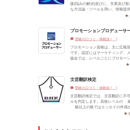
援(悩みの解決)並びに、失業及び
な方法論・ツールを用い、情報提供
school
プロモーションプロデューサ
受験の口コミ・体験談 (0)
chat_bubble
プロモーション資格は、主に広報
です。認定にはマーケティング、
協会では、レベルごとにプロモーショ
school
文芸翻訳検定
受験の口コミ・体験談 (0)
chat_bubble
文芸翻訳検定では、文芸翻訳に不
ルを判定します。高校レベルの5
1級以上の級ではエッセイの作成が
school