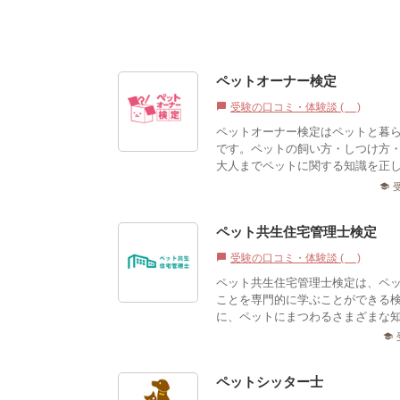
ペットオーナー検定
受験の口コミ・体験談 (1)
chat_bubble
ペットオーナー検定はペットと暮
です。ペットの飼い方・しつけ方
大人までペットに関する知識を正し
school
ペット共生住宅管理士検定
受験の口コミ・体験談 (1)
chat_bubble
ペット共生住宅管理士検定は、ペ
ことを専門的に学ぶことができる
に、ペットにまつわるさまざまな知
school
ペットシッター士