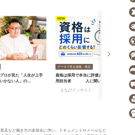
NEW
N
データで見る資格・検定
プロが見た「人生が上手
資格は採用で本当に評価される？採
転
いかない人」の...
用担当者405人に聞いた...
者
る
#まなびインサイト
#採用担当者に聞い
#
の普及など働き方の多様化に伴い、ドキュメントやメールなど