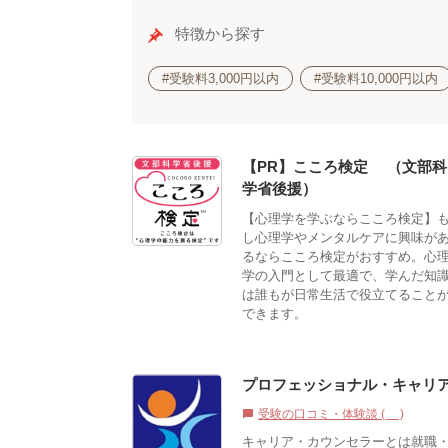
特徴から探す
#受験料3,000円以内
#受験料10,000円以内
【PR】こころ検定®（文部科
学省後援）
【心理学を学ぶならこころ検定】
し心理学やメンタルケアに興味が
るならこころ検定がおすすめ。心
学の入門として最適で、学んだ知
は誰もが日常生活で役立てること
できます。
プロフェッショナル・キャリア
受験の口コミ・体験談 (0)
chat_bubble
キャリア・カウンセラーとは就職