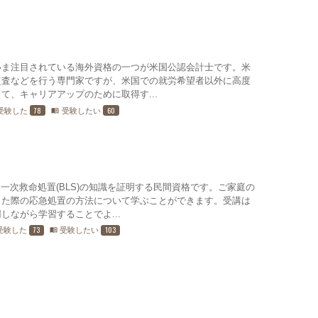
いま注目されている海外資格の一つが米国公認会計士です。米
監査などを行う専門家ですが、米国での就労希望者以外に高度
て、キャリアアップのために取得す...
78
60
受験した
受験したい
menu_book
一次救命処置(BLS)の知識を証明する民間資格です。ご家庭の
った際の応急処置の方法について学ぶことができます。受講は
しながら学習することでよ...
73
103
受験した
受験したい
menu_book