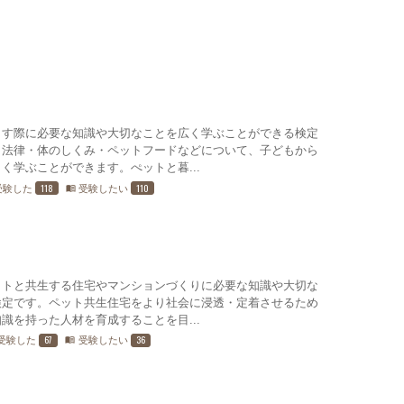
らす際に必要な知識や大切なことを広く学ぶことができる検定
・法律・体のしくみ・ペットフードなどについて、子どもから
く学ぶことができます。ぺットと暮...
118
110
受験した
受験したい
menu_book
ットと共生する住宅やマンションづくりに必要な知識や大切な
検定です。ペット共生住宅をより社会に浸透・定着させるため
識を持った人材を育成することを目...
67
36
受験した
受験したい
menu_book