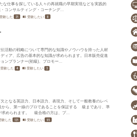
新たな仕事を探している人々の再就職の早期実現などを実践的
・コンサルティング・コーチング...
21
8
受験した
受験したい
menu_book
ー
宣伝活動の戦略について専門的な知識やノウハウを持った人材
メディア、広告の基本的な知識が求められます。日本販売促進
ンプランナー(初級)、プロモー...
4
3
受験した
受験したい
menu_book
可欠となる英語力、日本語力、表現力、そして一般教養のレベ
級から、第一線のプロであることを保証する1級まであり、準
求められます。1級合格の方は、プ...
121
95
受験した
受験したい
menu_book