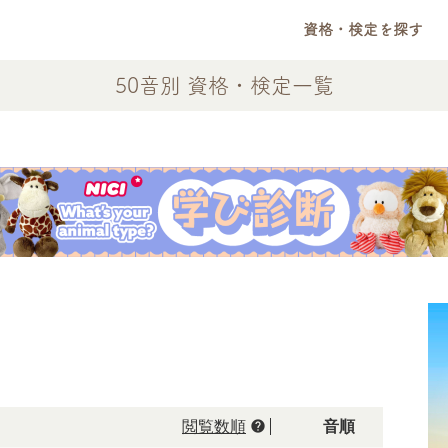
資格・検定を探す
50音別 資格・検定一覧
help
閲覧数順
50音順