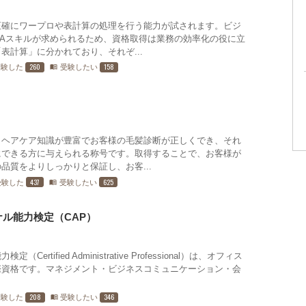
正確にワープロや表計算の処理を行う能力が試されます。ビジ
Aスキルが求められるため、資格取得は業務の効率化の役に立
表計算」に分かれており、それぞ...
260
158
受験した
受験したい
menu_book
、ヘアケア知識が豊富でお客様の毛髪診断が正しくでき、それ
にできる方に与えられる称号です。取得することで、お客様が
品質をよりしっかりと保証し、お客...
437
625
受験した
受験したい
menu_book
ル能力検定（CAP）
tified Administrative Professional）は、オフィス
際資格です。マネジメント・ビジネスコミュニケーション・会
208
346
受験した
受験したい
menu_book