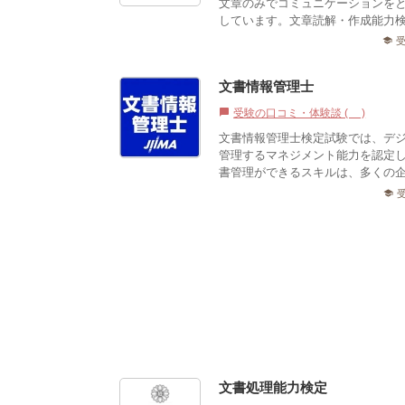
文章のみでコミュニケーションを
しています。文章読解・作成能力検
school
文書情報管理士
受験の口コミ・体験談 (0)
chat_bubble
文書情報管理士検定試験では、デ
管理するマネジメント能力を認定
書管理ができるスキルは、多くの
school
文書処理能力検定