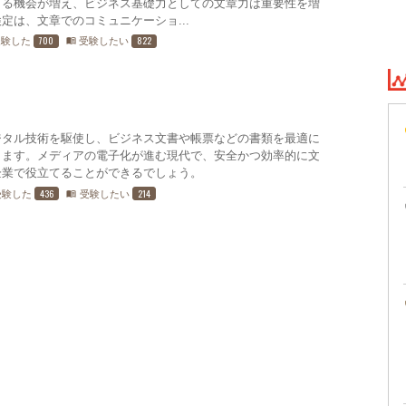
とる機会が増え、ビジネス基礎力としての文章力は重要性を増
定は、文章でのコミュニケーショ...
700
822
受験した
受験したい
menu_book
ジタル技術を駆使し、ビジネス文書や帳票などの書類を最適に
します。メディアの電子化が進む現代で、安全かつ効率的に文
企業で役立てることができるでしょう。
436
214
受験した
受験したい
menu_book