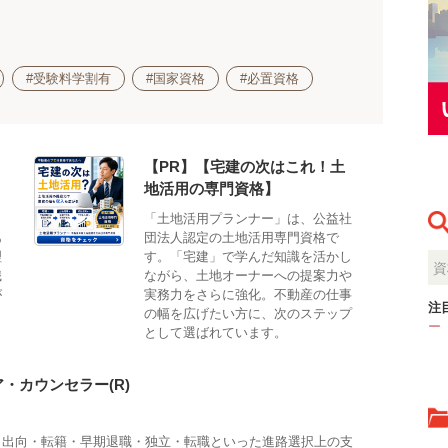
#受験料学割有
#国家資格
#必置資格
【PR】【宅建の次はこれ！土
地活用の専門資格】
も
「土地活用プランナー」は、公益社
あ
団法人認定の土地活用専門資格で
理
す。「宅建」で学んだ知識を活かし
識
ながら、土地オーナーへの提案力や
が
実務力をさらに強化。不動産の仕事
注
の幅を広げたい方に、次のステップ
ー
として選ばれています。
・カウンセラー(R)
・出向・転籍・早期退職・独立・転職といった進路選択上の支