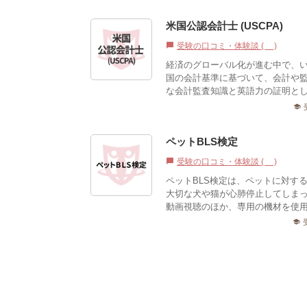
米国公認会計士 (USCPA)
受験の口コミ・体験談 (0)
chat_bubble
経済のグローバル化が進む中で、
国の会計基準に基づいて、会計や
な会計監査知識と英語力の証明とし
school
ペットBLS検定
受験の口コミ・体験談 (0)
chat_bubble
ペットBLS検定は、ペットに対する
大切な犬や猫が心肺停止してしま
動画視聴のほか、専用の機材を使用
school