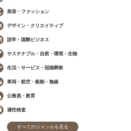
美容・ファッション
EW
NEW
デザイン・クリエイティブ
語学・国際ビジネス
サステナブル・自然・環境・生物
データで見る資格・検定
インタビュー
生活・サービス・冠婚葬祭
職で資格は武器になる？採用担当
［ PR ］ 時間が限られていても、学
405人に聞いた、資格...
び方は工夫できる。福田萌さんに学..
車両・航空・船舶・無線
た
まなびインサイト
#モチベーション
#採用担当者に聞いた
#アンケート
#勉強方法
#PROMOTION
#モチベーション
#気になるあの
#アンケ
公務員・教育
適性検査
すべてのジャンルを見る