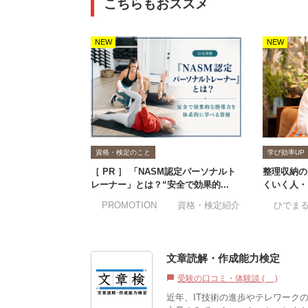
こちらもおススメ
NEW
NEW
資格・検定のこと
学び効率UP
［ PR ］ 「NASM認定パーソナルト
整理収納の
レーナー」とは？“安全で効果的...
くいく人・
#PROMOTION
#資格・検定紹介
#ひでま
文章読解・作成能力検定
受験の口コミ・体験談 (3)
chat_bubble
近年、IT技術の進歩やテレワーク