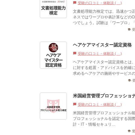
受験の口コミ・体験談 (0)
chat_bubble
文書処理能力検定では、迅速かつ
ネスではワープロや表計算などのO
つでしょう。試験は「ワープロ」「
school
ヘアケアマイスター認定資格
受験の口コミ・体験談 (0)
chat_bubble
ヘアケアマイスター認定資格とは
に対する処置・アドバイスを的確
求めるヘアケアの施術やサービスの
school
米国経営管理プロフェッショナ
受験の口コミ・体験談 (2)
chat_bubble
米国経営管理プロフェッショナル能力検定（Cer
プロフェッショナルを認定する国
計・IT・情報セキュリ...
school