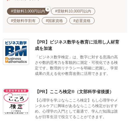
×
#受験料3,000円以内
#受験料10,000円以内
#受験料学割有
#国家資格
#必置資格
【PR】ビジネス数学を教育に活用し人材育
成を加速
「ビジネス数学検定」は、数字に対する意識の高
さや数的思考力を客観的に測定・可視化できる検
定です。数理的リテラシーを明確に把握し、学習
成果の見える化や教育改善に活用できます。
【PR】こころ検定®（文部科学省後援）
【心理学を学ぶならこころ検定】もし心理学やメ
ンタルケアに興味があるならこころ検定がおすす
め。心理学の入門として最適で、学んだ知識は誰
もが日常生活で役立てることができます。