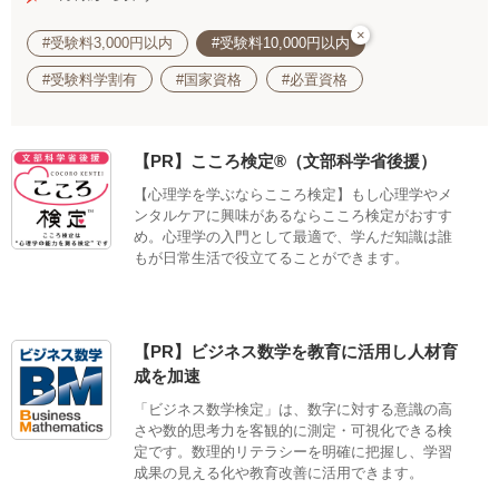
×
#受験料3,000円以内
#受験料10,000円以内
#受験料学割有
#国家資格
#必置資格
【PR】こころ検定®（文部科学省後援）
【心理学を学ぶならこころ検定】もし心理学やメ
ンタルケアに興味があるならこころ検定がおすす
め。心理学の入門として最適で、学んだ知識は誰
もが日常生活で役立てることができます。
【PR】ビジネス数学を教育に活用し人材育
成を加速
「ビジネス数学検定」は、数字に対する意識の高
さや数的思考力を客観的に測定・可視化できる検
定です。数理的リテラシーを明確に把握し、学習
成果の見える化や教育改善に活用できます。