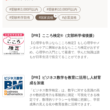
#受験料3,000円以内
#受験料10,000円以内
×
#受験料学割有
#国家資格
#必置資格
【PR】こころ検定®（文部科学省後援）
【心理学を学ぶならこころ検定】もし心理学やメ
ンタルケアに興味があるならこころ検定がおすす
め。心理学の入門として最適で、学んだ知識は誰
もが日常生活で役立てることができます。
【PR】ビジネス数学を教育に活用し人材育
成を加速
「ビジネス数学検定」は、数字に対する意識の高
さや数的思考力を客観的に測定・可視化できる検
定です。数理的リテラシーを明確に把握し、学習
成果の見える化や教育改善に活用できます。