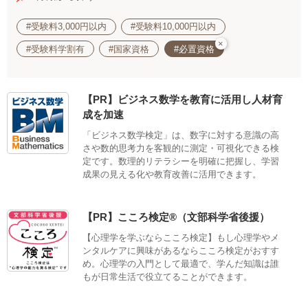
#受験料3,000円以内
#受験料10,000円以内
×
#受験料学割有
#国家資格
#必置資格
【PR】ビジネス数学を教育に活用し人材育
成を加速
「ビジネス数学検定」は、数字に対する意識の高
さや数的思考力を客観的に測定・可視化できる検
定です。数理的リテラシーを明確に把握し、学習
成果の見える化や教育改善に活用できます。
【PR】こころ検定®（文部科学省後援）
【心理学を学ぶならこころ検定】もし心理学やメ
ンタルケアに興味があるならこころ検定がおすす
め。心理学の入門として最適で、学んだ知識は誰
もが日常生活で役立てることができます。