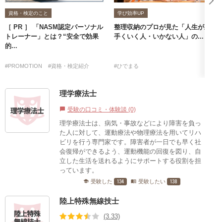
資格・検定のこと
学び効率UP
［ PR ］ 「NASM認定パーソナル
整理収納のプロが見た「人生が上
トレーナー」とは？“安全で効果
手くいく人・いかない人」の...
的...
#PROMOTION
#資格・検定紹介
#ひでまる
理学療法士
受験の口コミ・体験談 (0)
chat_bubble
理学療法士は、病気・事故などにより障害を負っ
た人に対して、運動療法や物理療法を用いてリハ
ビリを行う専門家です。障害者が一日でも早く社
会復帰ができるよう、運動機能の回復を図り、自
立した生活を送れるようにサポートする役割を担
っています。
134
138
受験した
受験したい
school
menu_book
陸上特殊無線技士
(3.33)