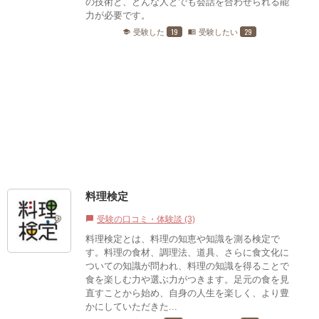
の技術と、どんな人とでも会話を合わせられる能
力が必要です。
19
29
受験した
受験したい
school
menu_book
料理検定
受験の口コミ・体験談 (3)
chat_bubble
料理検定とは、料理の知恵や知識を測る検定で
す。料理の食材、調理法、道具、さらに食文化に
ついての知識が問われ、料理の知識を得ることで
食を楽しむ力や選ぶ力がつきます。足元の食を見
直すことから始め、自身の人生を楽しく、より豊
かにしていただきた...