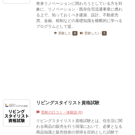
将来リノベーションに関わろうとしている方を対
象に、リノベーション・既存住宅流通事業に携わ
る上で、知っておくべき建築、設計、不動産売
買、金融、税制などの基礎知識を横断的に学べる
プログラムとして提...
4
1
受験した
受験したい
school
menu_book
リビングスタイリスト資格試験
受験の口コミ・体験談 (0)
chat_bubble
リビングスタイリスト資格試験とは、住生活に関
わる商品の販売を行う現場において、必要となる
商品知識と販売技術の習得を目的とした試験で