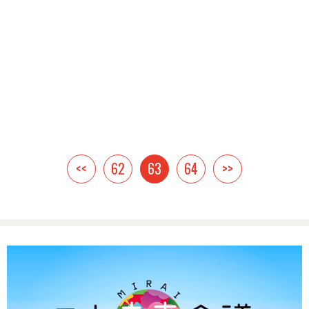
<<
62
63
64
>>