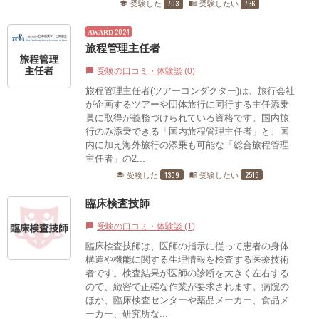
703
736
受験した
受験したい
school
menu_book
2024
AWARD
旅程管理主任者
受験の口コミ・体験談 (0)
chat_bubble
旅程管理主任者(ツアーコンダクター)は、旅行会社
が企画するツアーや団体旅行に同行する主任添乗
員に取得が義務づけられている資格です。国内旅
行のみ添乗できる「国内旅程管理主任者」と、国
内に加え海外旅行の添乗も可能な「総合旅程管理
主任者」の2...
1309
2515
受験した
受験したい
school
menu_book
臨床検査技師
受験の口コミ・体験談 (1)
chat_bubble
臨床検査技師は、医師の指示に従って患者の身体
構造や機能に関する生理情報を検査する医療技術
者です。検査結果が医師の診断を大きく左右する
ので、緻密で正確な作業が要求されます。病院の
ほか、臨床検査センターや薬品メーカー、食品メ
ーカー、研究所な...