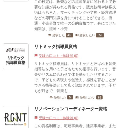
この検定は、販売などの流通業界に関わる上で必
要な知識が得られる資格です。販売技術や接客技
術はもちろん、マーケティングや労務・経営管理
などの専門知識を身につけることができる、流
通・小売分野で唯一の公的資格です。身につけた
知識は、流通・小売...
467
359
受験した
受験したい
school
menu_book
リトミック指導員資格
受験の口コミ・体験談 (0)
chat_bubble
リトミック指導員は、リトミックと呼ばれる音楽
指導法を用いて子どもたちの指導を行います。音
楽やリズムに合わせて体を動かしたりすること
で、子どもの表現力や創造力、感性を育むことが
できる指導法として広く認知されています。子ど
もが好きで、音楽も...
74
63
受験した
受験したい
school
menu_book
リノベーションコーディネーター資格
受験の口コミ・体験談 (0)
chat_bubble
この資格制度は、宅建事業者、建築事業者、また