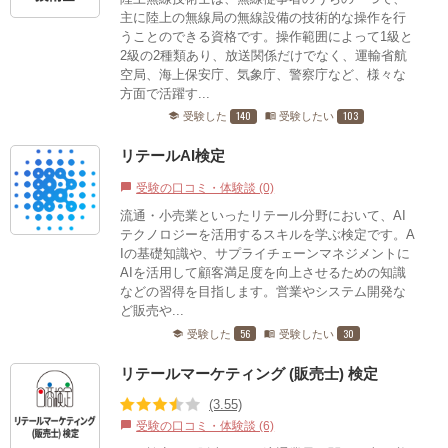
主に陸上の無線局の無線設備の技術的な操作を行
うことのできる資格です。操作範囲によって1級と
2級の2種類あり、放送関係だけでなく、運輸省航
空局、海上保安庁、気象庁、警察庁など、様々な
方面で活躍す...
140
103
受験した
受験したい
school
menu_book
リテールAI検定
受験の口コミ・体験談 (0)
chat_bubble
流通・小売業といったリテール分野において、AI
テクノロジーを活用するスキルを学ぶ検定です。A
Iの基礎知識や、サプライチェーンマネジメントに
AIを活用して顧客満足度を向上させるための知識
などの習得を目指します。営業やシステム開発な
ど販売や...
56
30
受験した
受験したい
school
menu_book
リテールマーケティング (販売士) 検定
(3.55)
受験の口コミ・体験談 (6)
chat_bubble