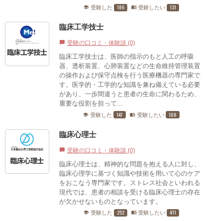
186
131
受験した
受験したい
school
menu_book
臨床工学技士
受験の口コミ・体験談 (0)
chat_bubble
臨床工学技士は、医師の指示のもと人工の呼吸
器、透析装置、心肺装置などの生命維持管理装置
の操作および保守点検を行う医療機器の専門家で
す。医学的・工学的な知識を兼ね備えている必要
があり、一歩間違うと患者の生命に関わるため、
重要な役割を担って...
147
108
受験した
受験したい
school
menu_book
臨床心理士
受験の口コミ・体験談 (0)
chat_bubble
臨床心理士は、精神的な問題を抱える人に対し、
臨床心理学に基づく知識や技術を用いて心のケア
をおこなう専門家です。ストレス社会といわれる
現代では、患者の相談を受ける臨床心理士の存在
が欠かせないものとなっています。
252
411
受験した
受験したい
school
menu_book