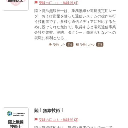
受験の口コミ・体験談 (4)
chat_bubble
陸上特殊無線技士は、業務無線や速度測定用レー
ダーおよび衛星を使った通信システムの操作を行
う技術者です。多様な通信メディアに対応するた
めに設けられた免許で、取得すると電気通信事業
会社や警察、消防、タクシー、鉄道会社などへの
就職に有利となる...
116
115
受験した
受験したい
school
menu_book
陸上無線技術士
受験の口コミ・体験談 (3)
chat_bubble
陸上無線技術士は、無線従事者のうちの一つで、