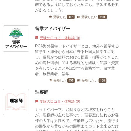
解できるようにしておくためにも、学習する必要
があるでしょう。
187
200
受験した
受験したい
school
menu_book
留学アドバイザー
受験の口コミ・体験談 (0)
chat_bubble
RCA海外留学アドバイザーとは、海外へ留学する
留学生・海外から日本に来る外国人留学生に対
し、適切かつ信頼のおける提案・指導ができるた
めの海外留学に関する基礎的な経験・知識・資質
を有していることを認定する資格です。留学業
者、旅行業者、語学...
154
106
受験した
受験したい
school
menu_book
理容師
受験の口コミ・体験談 (0)
chat_bubble
カットやパーマ、顔剃りなどの理髪を行うこと
が、理容師の主な仕事です。理容室に訪れるお客
様の大半は男性客で、年齢層も広いため、流行り
の髪型から昔ながらの髪型までカット出来るだけ