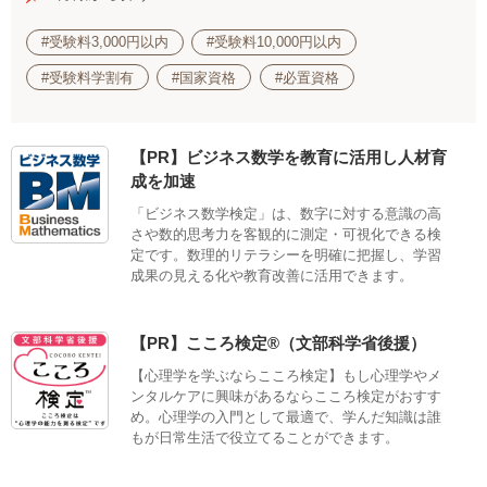
#受験料3,000円以内
#受験料10,000円以内
#受験料学割有
#国家資格
#必置資格
【PR】ビジネス数学を教育に活用し人材育
成を加速
「ビジネス数学検定」は、数字に対する意識の高
さや数的思考力を客観的に測定・可視化できる検
定です。数理的リテラシーを明確に把握し、学習
成果の見える化や教育改善に活用できます。
【PR】こころ検定®（文部科学省後援）
【心理学を学ぶならこころ検定】もし心理学やメ
ンタルケアに興味があるならこころ検定がおすす
め。心理学の入門として最適で、学んだ知識は誰
もが日常生活で役立てることができます。