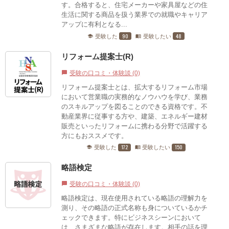
す。合格すると、住宅メーカーや家具屋などの住
生活に関する商品を扱う業界での就職やキャリア
アップに有利となる...
90
48
受験した
受験したい
school
menu_book
リフォーム提案士(R)
受験の口コミ・体験談 (0)
chat_bubble
リフォーム提案士とは、拡大するリフォーム市場
において営業職の実務的なノウハウを学び、業務
のスキルアップを図ることのできる資格です。不
動産業界に従事する方や、建築、エネルギー建材
販売といったリフォームに携わる分野で活躍する
方にもおススメです。
172
150
受験した
受験したい
school
menu_book
略語検定
受験の口コミ・体験談 (0)
chat_bubble
略語検定は、現在使用されている略語の理解力を
測り、その略語の正式名称も身についているかチ
ェックできます。特にビジネスシーンにおいて
は、さまざまな略語が存在します。相手の話を理