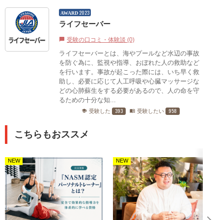
2023
AWARD
ライフセーバー
受験の口コミ・体験談 (0)
chat_bubble
ライフセーバーとは、海やプールなど水辺の事故
を防ぐ為に、監視や指導、おぼれた人の救助など
を行います。事故が起こった際には、いち早く救
助し、必要に応じて人工呼吸や心臓マッサージな
どの心肺蘇生をする必要があるので、人の命を守
るための十分な知...
393
958
受験した
受験したい
school
menu_book
こちらもおススメ
NEW
NEW