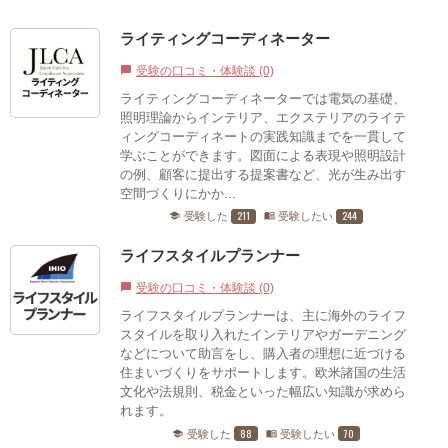
ライティングコーディネーター
受験の口コミ・体験談 (0)
chat_bubble
ライティングコーディネーターでは電気の基礎、
照明理論からインテリア、エクステリアのライテ
ィングコーディネートの実践知識までを一貫して
学ぶことができます。図面による表現や照明設計
の例、顧客に提出する提案書など、光が生み出す
空間づくりにかか...
211
244
受験した
受験したい
school
menu_book
ライフスタイルプランナー
受験の口コミ・体験談 (0)
chat_bubble
ライフスタイルプランナーは、主に海外のライフ
スタイルを取り入れたインテリアやガーデニング
などについて助言をし、購入者の理想に近づける
住まいづくりをサポートします。欧米諸国の生活
文化や法規則、税金といった幅広い知識が求めら
れます。
88
70
受験した
受験したい
school
menu_book