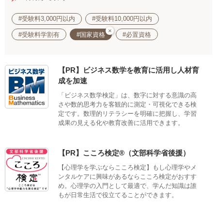
#受験料3,000円以内
#受験料10,000円以内
×
#受験料学割有
#国家資格
#必置資格
【PR】ビジネス数学を教育に活用し人材育
成を加速
「ビジネス数学検定」は、数字に対する意識の高
さや数的思考力を客観的に測定・可視化できる検
定です。数理的リテラシーを明確に把握し、学習
成果の見える化や教育改善に活用できます。
【PR】こころ検定®（文部科学省後援）
【心理学を学ぶならこころ検定】もし心理学やメ
ンタルケアに興味があるならこころ検定がおすす
め。心理学の入門として最適で、学んだ知識は誰
もが日常生活で役立てることができます。