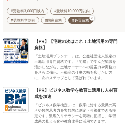
#受験料3,000円以内
#受験料10,000円以内
×
#受験料学割有
#国家資格
#必置資格
【PR】【宅建の次はこれ！土地活用の専門
資格】
「土地活用プランナー」は、公益社団法人認定の
土地活用専門資格です。「宅建」で学んだ知識を
活かしながら、土地オーナーへの提案力や実務力
をさらに強化。不動産の仕事の幅を広げたい方
に、次のステップとして選ばれています。
【PR】ビジネス数学を教育に活用し人材育
成を加速
「ビジネス数学検定」は、数字に対する意識の高
さや数的思考力を客観的に測定・可視化できる検
定です。数理的リテラシーを明確に把握し、学習
成果の見える化や教育改善に活用できます。