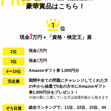
豪華賞品はこちら！
1
位
3
現金
万円＋「資格・検定王」盾
現金
2
万円
2位
現金
1
万円
3位
Amazonギフト券 1,000円分
4〜10位
期間中全ての問題にチャレンジしてくれた方
完走賞
の中から抽選で5名の方※にAmazonギフト
券1,000円分をプレゼント！
※他の賞に入賞している方は抽選対象から除きます
総合ランキングで、11位、22位、33位、44
ぞろ目賞