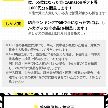
位、55位になった方にAmazonギフト券
1,000円分を贈呈します！
※他の賞に入賞している方は抽選対象から除きます
総合ランキングで59位※になった方には、し
しか犬賞
か犬グッズ(非売品)を贈呈します！
※しか犬の誕生日は5月9日(合格の日)
1〜3位の各順位において、同点・同率者が複数いた場合、対象の
賞金を人数分の等分にして授与いたします。
4～10位において、該当者が7名を超えた場合、下位同点・同率の
該当者から抽選で授与させていただきます。
例）同点・同率で9位入賞が4名いた場合、9位入賞の4名を抽選
し、2名の方に賞品を授与いたします。
ぞろ目賞、しか犬賞は、該当者が同点・同率で複数いた場合、抽
選でそれぞれの賞を1名の方に授与させていただきます。予めご了
承ください。
第5回 資格・検定王