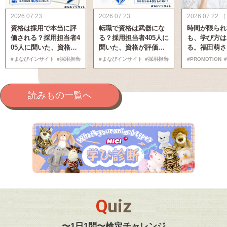
2026.07.23
2026.07.23
2026.07.22 
資格は採用で本当に評
転職で資格は武器にな
時間が限られ
価される？採用担当者4
る？採用担当者405人に
も、学び方は
05人に聞いた、資格・
聞いた、資格が評価に
る。福田萌さ
検定の本当の価値【ま
つながる条件【まなび
ぶ、忙しい大
#まなびインサイト
#採用担当者に聞いた
#まなびインサイト
#モチベーション
#採用担当者に聞いた
#アンケート
#勉強方法
#PROMOTION
#モチベーシ
なびインサイト】
インサイト】
の国家資格「
産経営管理士
格戦略
読みもの一覧へ
Q
u
i
z
〜1日1問〜検定チャレンジ