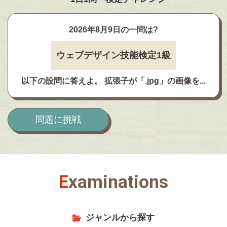
2026年8月9日
の一問は?
ウェブデザイン技能検定1級
以下の設問に答えよ。 拡張子が「.jpg」の画像を...
問題に挑戦
E
x
a
m
i
n
a
t
i
o
n
s
ジャンルから探す