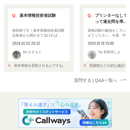
基本情報技術者試験
プリンターなしで
って過去問を準...
初投稿です！基本情報技術者試験
資格試験の勉強をしている
合格者から聞かせて頂ければ...
えてください。今度、中小企.
2024.02.03 20:32
2024.01.18 19:09
by ささもと
by 名前何しよ
基本情報を受験されるんですね...
図書館など公的な施設でもコ
質問する
Q&A一覧へ
|