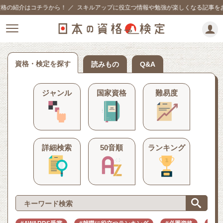
介はコチラから！
／
スキルアップに役立つ情報や勉強が楽しくなる記事をお届け
資格・検定を探す
読みもの
Q&A
ジャンル
国家資格
難易度
詳細検索
50音順
ランキング