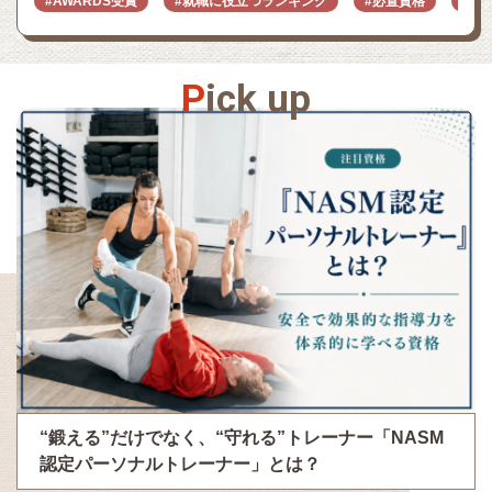
#AWARDS受賞
#就職に役立つランキング
#必置資格
#業
P
i
c
k
u
p
“鍛える”だけでなく、“守れる”トレーナー「NASM
認定パーソナルトレーナー」とは？