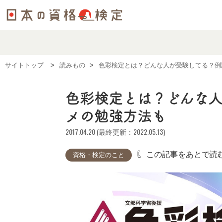
サイトトップ
読みもの
色彩検定とは？どんな人が受験してる？例
色彩検定とは？どんな
メの勉強方法も
2017.04.20 (最終更新：2022.05.13)
attach_file
この記事をあとで読
資格・検定のこと