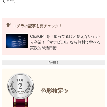
ります。
tips_and_updates
コチラの記事も要チェック！
ChatGPTを「知ってるけど使えない」か
ら卒業！『マナビDX』なら無料で学べる
実践的AI活用術
PAGE 3
色彩検定®