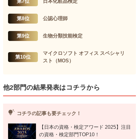
第7位
日本化粧品検定
第8位
公認心理師
第9位
生物分類技能検定
マイクロソフト オフィス スペシャリ
第10位
スト（MOS）
他2部門の結果発表はコチラから
tips_and_updates
コチラの記事も要チェック！
【日本の資格・検定アワード 2025】注目
の資格・検定部門TOP10！