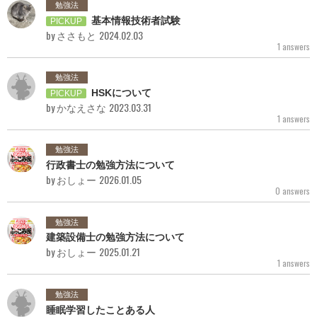
勉強法
基本情報技術者試験
PICKUP
by ささもと
2024.02.03
1 answers
勉強法
HSKについて
PICKUP
by かなえさな
2023.03.31
1 answers
勉強法
行政書士の勉強方法について
by おしょー
2026.01.05
0 answers
勉強法
建築設備士の勉強方法について
by おしょー
2025.01.21
1 answers
勉強法
睡眠学習したことある人