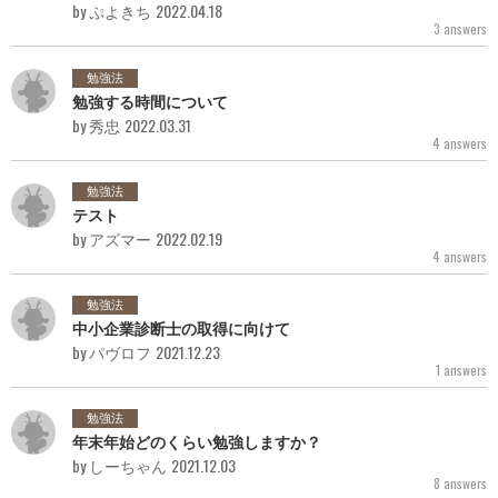
by ぷよきち
2022.04.18
3 answers
勉強法
勉強する時間について
by 秀忠
2022.03.31
4 answers
勉強法
テスト
by アズマー
2022.02.19
4 answers
勉強法
中小企業診断士の取得に向けて
by パヴロフ
2021.12.23
1 answers
勉強法
年末年始どのくらい勉強しますか？
by しーちゃん
2021.12.03
8 answers