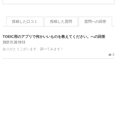
投稿した口コミ
投稿した質問
質問への回答
TOEIC用のアプリで何かいいものを教えてください。への回答
2021.11.30 19:13
ありがとうございます、調べてみます！
0
thumb_up