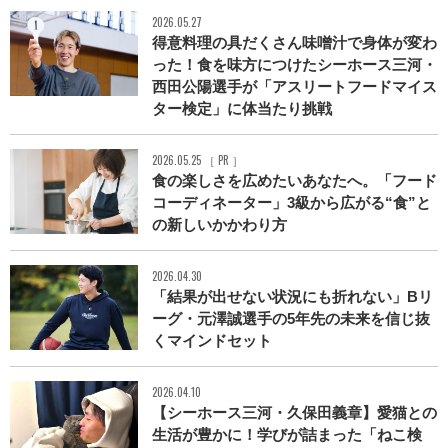
2026.05.27
得意料理の具だくさん味噌汁で身体が変わ
った！食を味方につけたシーホース三河・
西田公陽選手が「アスリートフードマイス
ター検定」に体当たり挑戦
2026.05.25 ［ PR ］
食の楽しさを広めたいあなたへ。「フード
コーディネーター」3級から広がる“食”と
の新しいかかわり方
2026.04.30
「結果が出せない状況にも折れない」Bリ
ーグ・元澤誠選手の5年先の未来を信じ抜
くマインドセット
2026.04.10
【シーホース三河・久保田義章】愛猫との
生活が豊かに！学びが詰まった「ねこ検