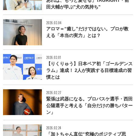
あれば、もっと愛せる」TAGRIGHT・前
田大輔が学ぶ"犬の気持ち"
2026.03.04
アロマ＝“癒し”だけではない。プロが教
える「本当の実力」とは？
2026.03.01
【りくりゅう】日本ペア初「ゴールデンス
ラム」達成！ 2人が実践する目標達成の習
慣とは
2026.02.27
緊張は武器になる。プロバスケ選手・西田
公陽選手と考える「自分だけの勝ちパター
ン」
2026.02.24
「加トちゃん直伝“究極のポジティブ思