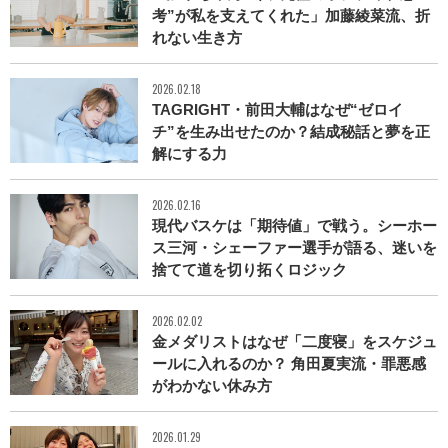
考”が私を支えてくれた」加藤綾菜流、折
れない生き方
2026.02.18
TAGRIGHT・前田大輔はなぜ“ゼロイ
チ”を生み出せたのか？結成秘話と夢を正
解にする力
2026.02.16
現代バスケは「期待値」で戦う。シーホー
ス三河・シェーファー選手が語る、迷いを
捨てて道を切り拓くロジック
2026.02.02
金メダリストはなぜ「二度寝」をスケジュ
ールに入れるのか？ 角田夏実流・罪悪感
がわかない休み方
2026.01.29