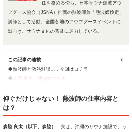
任を務める傍ら、日本サウナ熱波アウ
フグース協会（JSNA）推薦の熱波師兼「熱波師検定」
講師として活動。全国各地のアウフグースイベントに
出向き、サウナ文化の普及に尽力している。
この記事の連載
◆熱波師と激熱対談……今回はコチラ
◆
森脇 良太、熱波師になる！
◆
森脇流「心身コンディショニング術」
◆
子どもを伸ばす声掛けのコツ
仰ぐだけじゃない！ 熱波師の仕事内容と
は？
連載記事一覧へ>>
森脇 良太（以下、森脇）
実は、沖縄のサウナ施設で、う