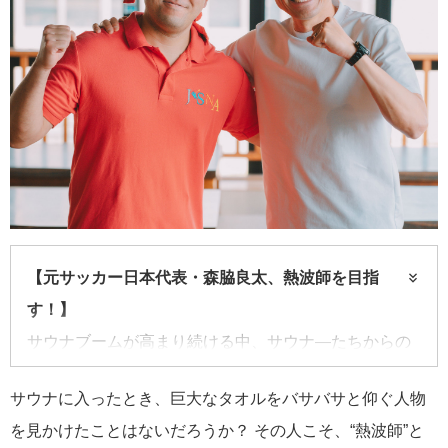
【元サッカー日本代表・森脇良太、熱波師を目指
す！】
サウナブームが高まり続ける中、サウナ―たちからの
熱視線を浴びている熱波師。元サッカー日本代表とし
サウナに入ったとき、巨大なタオルをバサバサと仰ぐ人物
て、ピッチで風を切った男・森脇 良太が、今度は風を
を見かけたことはないだろうか？ その人こそ、“熱波師”と
操る熱波師に挑戦する。