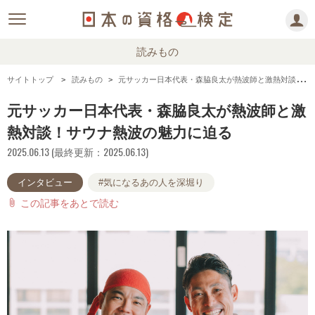
読みもの
サイトトップ
読みもの
元サッカー日本代表・森脇良太が熱波師と激熱対談！サウナ熱波の魅力に迫る
元サッカー日本代表・森脇良太が熱波師と激
熱対談！サウナ熱波の魅力に迫る
2025.06.13 (最終更新：2025.06.13)
インタビュー
#気になるあの人を深堀り
この記事をあとで読む
attach_file