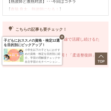
【熱波師と激熱対談】･･･今回はコチラ
【
森脇 良太、熱波師になる！
】
連載記事一覧へ>>
tips_and_updates
こちらの記事も要チェック！
close
◆
室井滋の役作りの流儀。第一線で活躍し続けるた
子どもにおススメの資格・検定12選
を目的別にピックアップ！
めの学び
小学生以下の子どもにおすす
めの資格・検定を目的別に紹
◆
Mr.Childrenのライブにも帯同！「柔道整復師」を
介。学習の理解度チェックや
自主学習のモチベーションに
取得した元競輪選手
活用できる12選を、「日本の
資格・検定」編集部が厳選し
◆
パフォーマンスの爆上がりが期待できる「瞑想」
ました。
とは？
◆
都内に現れた本と緑のオアシス。「本の森ちゅう
おう」
◆
勉強効率を上げる「Lisn」のインセンス。香り好
きライターがリコメンド！