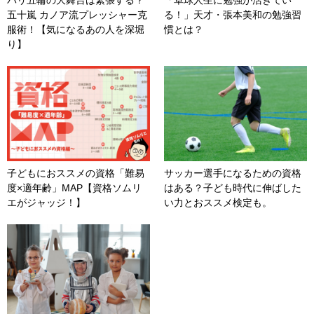
パリ五輪の大舞台は緊張する？
「卓球人生に勉強が活きてい
五十嵐 カノア流プレッシャー克
る！」天才・張本美和の勉強習
服術！【気になるあの人を深堀
慣とは？
り】
子どもにおススメの資格「難易
サッカー選手になるための資格
度×適年齢」MAP【資格ソムリ
はある？子ども時代に伸ばした
エがジャッジ！】
い力とおススメ検定も。