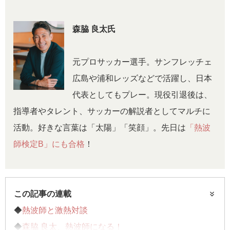
森脇 良太氏
元プロサッカー選手。サンフレッチェ
広島や浦和レッズなどで活躍し、日本
代表としてもプレー。現役引退後は、
指導者やタレント、サッカーの解説者としてマルチに
活動。好きな言葉は「太陽」「笑顔」。先日は
「熱波
師検定B」にも合格
！
この記事の連載
◆
熱波師と激熱対談
◆
森脇 良太、熱波師になる！