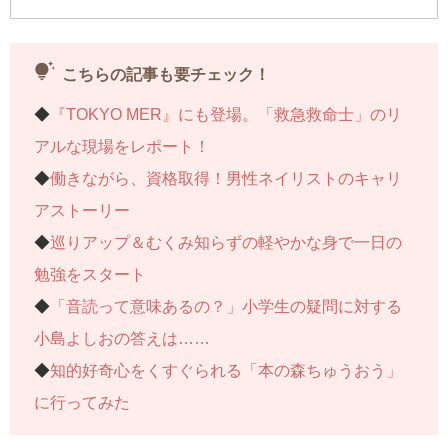
◆
森脇流「心身コンディショニング術」
◆子どもを伸ばす声掛けのコツ……今回はコチラ
tips_and_updates
こちらの記事も要チェック！
◆
『TOKYO MER』にも登場。「救急救命士」のリ
連載記事一覧へ>>
アルな現場をレポート！
◆
働きながら、資格取得！男性ネイリストのキャリ
アストーリー
◆
巡りアップ＆むくみ知らずの軽やかな身で一日の
勉強をスタート
◆
「音読って意味あるの？」小学生の疑問に対する
小島よしおの答えは……
◆
知的好奇心をくすぐられる「本の森ちゅうおう」
に行ってみた