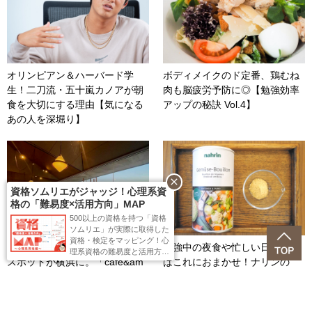
オリンピアン＆ハーバード学
ボディメイクのド定番、鶏むね
生！二刀流・五十嵐カノアが朝
肉も脳疲労予防に◎【勉強効率
食を大切にする理由【気になる
アップの秘訣 Vol.4】
あの人を深堀り】
close
資格ソムリエがジャッジ！心理系資
格の「難易度×活用方向」MAP
500以上の資格を持つ「資格
ソムリエ」が実際に取得した
資格・検定をマッピング！心
青い海を眺めながら勉強できる
勉強中の夜食や忙しい日の食事
理系資格の難易度と活用方向
スポットが横浜に。「cafe&am
はこれにおまかせ！ナリンの
が一目で分かるMAPを作りま
した。ぜひ活用ください！
p;dining blue terminal」
「ベジタブルブイヨン」を使い
こなそう