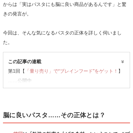
からは「実はパスタにも脳に良い商品があるんです」と驚
きの発言が。
今回は、そんな気になるパスタの正体を詳しく伺いまし
た。
この記事の連載
第1回【
「量り売り」で“ブレインフード”をゲット！
】
……公開中
第2回【“脳に良い”パスタをビオセボンで発見】……今
回はコチラ
第3回【
勉強前のおススメ朝食
】……公開中
脳に良いパスタ……その正体とは？
第4回【リフレッシュの一杯！人気ティー大調査】……
coming soon!