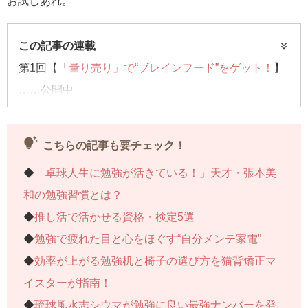
お試しあれ。
この記事の連載
第1回【
「量り売り」で“ブレインフード”をゲット！
】
……公開中
第2回【“脳に良い”パスタをビオセボンで発見】……今
回はコチラ
tips_and_updates
こちらの記事も要チェック！
第3回【
勉強前のおススメ朝食
】……公開中
◆
「卓球人生に勉強が活きている！」天才・張本美
第4回【リフレッシュの一杯！人気ティー大調査】……
和の勉強習慣とは？
coming soon!
◆
推し活で活かせる資格・検定5選
◆
勉強で疲れた目と心をほぐす“自分メンテ家電”
◆
効率が上がる勉強机と椅子の選び方を猫背矯正マ
イスターが指南！
◆
琉球風水志シウマが勉強に良い最強ナンバーを発