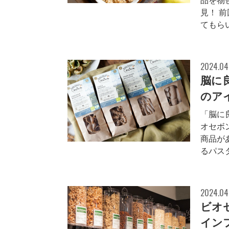
品を物
見！ 
てもら
2024.04
脳に
のア
「脳に
オセボ
商品が
るパス
2024.04
ビオ
イン