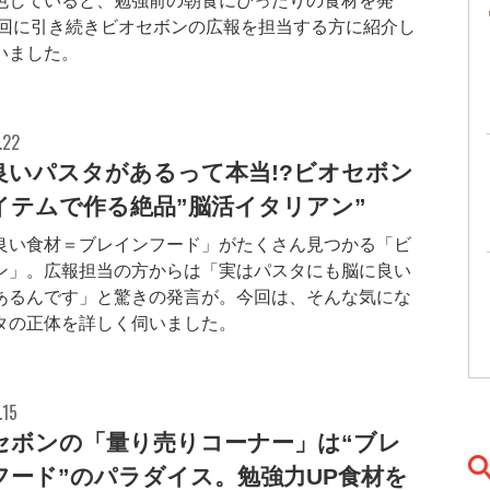
色していると、勉強前の朝食にぴったりの食材を発
前回に引き続きビオセボンの広報を担当する方に紹介し
いました。
.22
良いパスタがあるって本当!?ビオセボン
イテムで作る絶品”脳活イタリアン”
良い食材＝ブレインフード」がたくさん見つかる「ビ
ン」。広報担当の方からは「実はパスタにも脳に良い
あるんです」と驚きの発言が。今回は、そんな気にな
タの正体を詳しく伺いました。
.15
セボンの「量り売りコーナー」は“ブレ
フード”のパラダイス。勉強力UP食材を