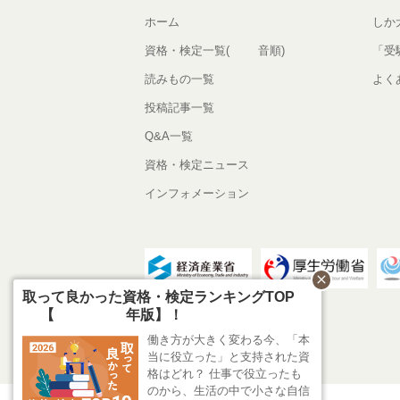
ホーム
しか
資格・検定一覧(50音順)
「受
読みもの一覧
よく
投稿記事一覧
Q&A一覧
資格・検定ニュース
インフォメーション
close
取って良かった資格・検定ランキングTOP1
0【2026年版】！
働き方が大きく変わる今、「本
当に役立った」と支持された資
格はどれ？ 仕事で役立ったも
のから、生活の中で小さな自信