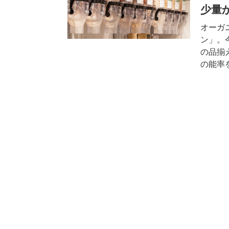
少量
オーガ
ン」。
の品揃
の能率