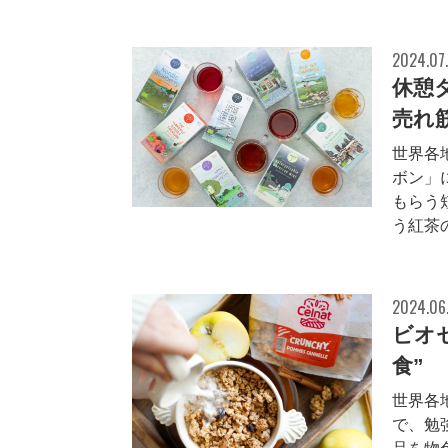
2024.07.
休憩
売れ
世界各
ボン」
もらう
う紅茶
2024.06
ビオ
食”
世界各
で、勉