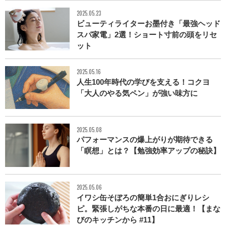
2025.05.23
ビューティライターお墨付き「最強ヘッド
スパ家電」2選！ショート寸前の頭をリセ
ット
2025.05.16
人生100年時代の学びを支える！コクヨ
「大人のやる気ペン」が強い味方に
2025.05.08
パフォーマンスの爆上がりが期待できる
「瞑想」とは？【勉強効率アップの秘訣】
2025.05.06
イワシ缶そぼろの簡単1合おにぎりレシ
ピ。緊張しがちな本番の日に最適！【まな
びのキッチンから #11】