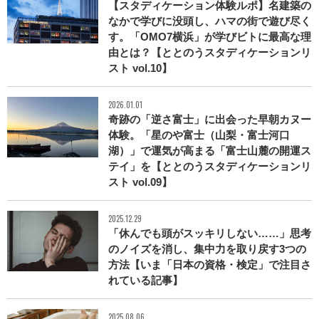
【スタディケーション体験ルポ】名建築の
なかで学びに没頭し、ハマの街で遊び尽く
す。「OMO7横浜」が学びビトに最高な理
由とは？【ととのうスタディケーションリ
スト vol.10】
2026.01.01
奇跡の「逆さ富士」に出会った早朝カヌー
体験。「星のや富士（山梨・富士河口
湖）」で運気が高まる「富士山麓の開運ス
テイ」を【ととのうスタディケーションリ
スト vol.09】
2025.12.29
「休んでも頭がスッキリしない……」思考
のノイズを消し、集中力を取り戻す3つの
方法【いま「日本の資格・検定」で注目さ
れている記事】
2025.08.06