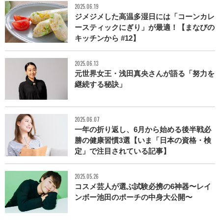
2025.06.19
ジメジメした高温多湿日には「コーンカレ
ースティックにぎり」が最適！【まなびの
キッチンから #12】
2025.06.13
元世界女王・浅田真央さんが語る「努力を
継続する秘訣」
2025.06.07
一年の折り返し、6月から始める後半戦必
勝の健康習慣3選【いま「日本の資格・検
定」で注目されている記事】
2025.05.26
コスメ芸人が選ぶ試験必携の6神器〜レイ
ンボー池田のポーチの中身大公開〜