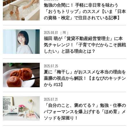
勉強の合間に！ 手軽に非日常を味わう
「おうちトリップ」のススメ【いま「日本
の資格・検定」で注目されている記事】
2025.08.01 ［ PR ］
福田 萌が「賃貸不動産経営管理士」に本
気チャレンジ！「子育て中だからこそ挑戦
したい」と語る理由とは？
2025.07.25
夏に「梅干し」がおススメな本当の理由を
薬膳の視点から解説！【まなびのキッチン
から #13】
2025.07.21
「自分のこと、褒めてる？」勉強・仕事の
パフォーマンスを爆上げする「ほめ育」メ
ソッドを深堀り！