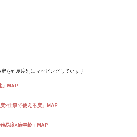
検定を難易度別にマッピングしています。
性」MAP
度×仕事で使える度」MAP
難易度×適年齢」MAP