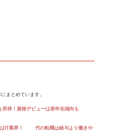
事にまとめています。
を所持！資格デビューは若年化傾向も
はIT業界！20代の転職は給与より働きや