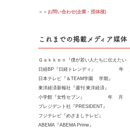
＞＞
お問い合わせ(企業・団体様)
これまでの掲載メディア媒体
Ｇａｋｋｅｎ『僕が若い人たちに伝えた
日経BP『日経トレンディ』2024年4
日本テレビ『＆TEAM学園2学期』20
東洋経済新報社『週刊 東洋経済』2023
小学館『女性セブン』2023年2月16
プレジデント社『PRESIDENT』202
フジテレビ『めざましテレビ』
ABEMA『ABEMA Prime』