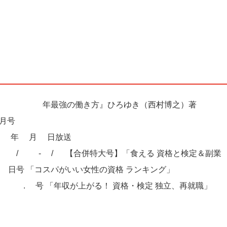
い 2035年最強の働き方』ひろゆき（西村博之）著 2
月号
24年3月2日放送
 4/29-5/6 【合併特大号】「食える 資格と検定＆副業
日号 「コスパがいい女性の資格 ランキング」
2 11.4号 「年収が上がる！ 資格・検定 独立、再就職」