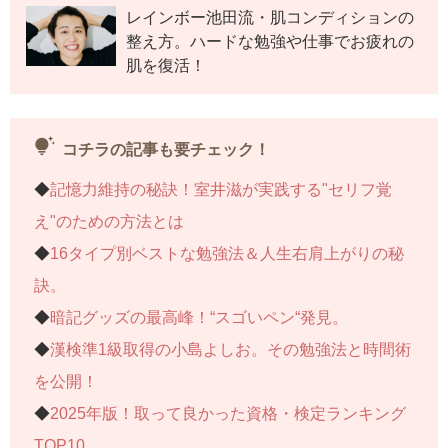
レインボー池田流・肌コンディションの
◆
加藤綾菜が伝授する“ゆる介護学”
整え方。ハードな勉強や仕事でお疲れの
◆
バッシングと介護疲れを乗り越えて。強くなれたワ
肌を復活！
ケ
tips_and_updates
連載記事一覧へ>>
コチラの記事も要チェック！
◆
記憶力維持の秘訣！室井滋が実践する"セリフ覚
え"のための方法とは
◆
16タイプ別ベストな勉強法＆人生右肩上がりの秘
訣。
◆
暗記グッズの最高峰！“スゴいペン“発見。
◆
漢検準1級取得の小島よしお。その勉強法と時間術
を公開！
◆
2025年版！取って良かった資格・検定ランキング
TOP10