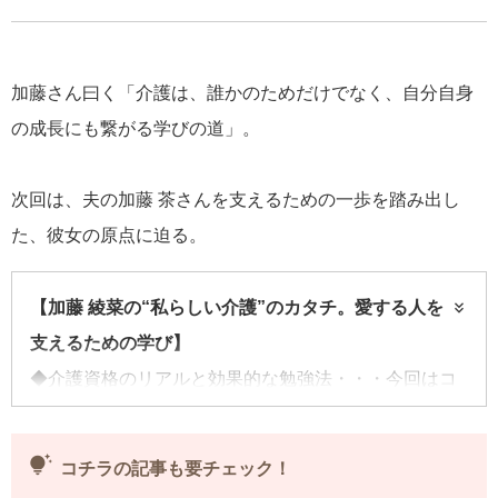
加藤さん曰く「介護は、誰かのためだけでなく、自分自身
の成長にも繋がる学びの道」。
次回は、夫の加藤 茶さんを支えるための一歩を踏み出し
た、彼女の原点に迫る。
【加藤 綾菜の“私らしい介護”のカタチ。愛する人を
支えるための学び】
◆介護資格のリアルと効果的な勉強法・・・今回はコ
チラ
◆
加トちゃんを守るため。介護資格が救った命
tips_and_updates
コチラの記事も要チェック！
◆
介護資格は暮らしの知恵袋！実感したメリットとは