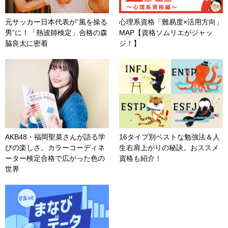
元サッカー日本代表が“風を操る
心理系資格「難易度×活用方向」
男”に！「熱波師検定」合格の森
MAP【資格ソムリエがジャッ
脇良太に密着
ジ！】
AKB48・福岡聖菜さんが語る学
16タイプ別ベストな勉強法＆人
びの楽しさ。カラーコーディネ
生右肩上がりの秘訣。おススメ
ーター検定合格で広がった色の
資格も紹介！
世界