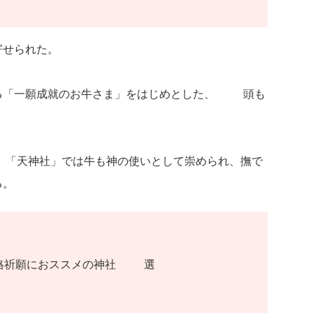
寄せられた。
る「一願成就のお牛さま」をはじめとした、11頭も
、「天神社」では牛も神の使いとして崇められ、撫で
る。
格祈願におススメの神社11選