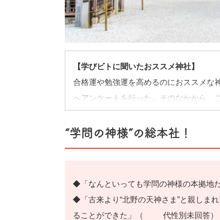
【学びビトに聞いたおススメ神社】
合格運や勉強運を高めるのにおススメな神
へアンケートを行った。そのなかから、ご
ドなども参考に。
“学問の神様”の総本社！
◆「なんといっても学問の神様の本拠地
◆「古来より“北野の天神さま”と親しま
ることができた」（20代性別未回答）