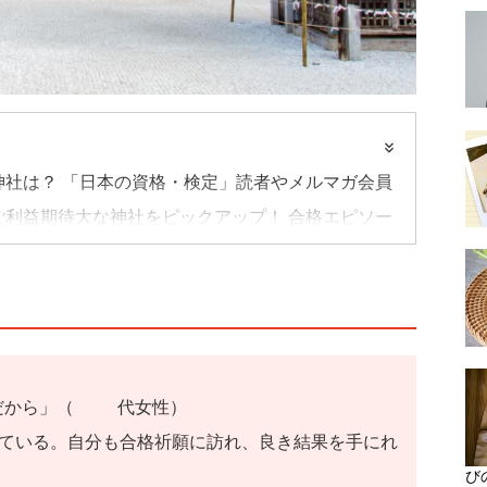
社は？ 「日本の資格・検定」読者やメルマガ会員
利益期待大な神社をピックアップ！ 合格エピソー
だから」（40代女性）
れている。自分も合格祈願に訪れ、良き結果を手にれ
び