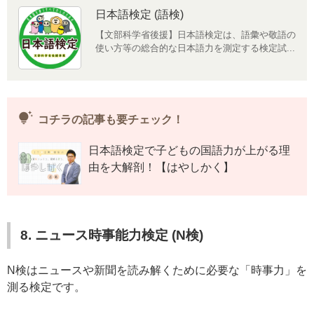
日本語検定 (語検)
【文部科学省後援】日本語検定は、語彙や敬語の
使い方等の総合的な日本語力を測定する検定試...
tips_and_updates
コチラの記事も要チェック！
日本語検定で子どもの国語力が上がる理
由を大解剖！【はやしかく】
8. ニュース時事能力検定 (N検)
N検はニュースや新聞を読み解くために必要な「時事力」を
測る検定です。