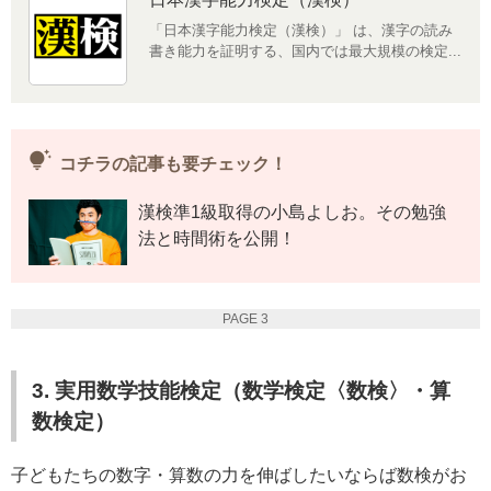
「日本漢字能力検定（漢検）」 は、漢字の読み
書き能力を証明する、国内では最大規模の検定...
tips_and_updates
コチラの記事も要チェック！
漢検準1級取得の小島よしお。その勉強
法と時間術を公開！
PAGE 3
3. 実用数学技能検定（数学検定〈数検〉・算
数検定）
子どもたちの数字・算数の力を伸ばしたいならば数検がお