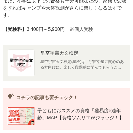
また、小学生以下での合格も十分可能なため、家族で受験
をすればキャンプや天体観測がさらに楽しくなるはずで
す。
【受験料】
3,400円～5,900円 ※個人受験
星空宇宙天文検定
星空宇宙天文検定(星検)は、宇宙や星に関心のあ
る方向けに、楽しく段階的に学んでもらうこ...
tips_and_updates
コチラの記事も要チェック！
子どもにおススメの資格「難易度×適年
齢」MAP【資格ソムリエがジャッジ！】