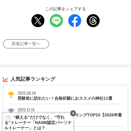
この記事をシェアする
新着記事一覧へ
人気記事ランキング
2025.09.24
受験前に訪れたい！合格祈願におススメの神社11選
2025.12.15
close
取って良かった資格・検定ランキングTOP10【2026年最
“鍛える”だけでなく、“守れ
新版】！
る”トレーナー「NASM認定パーソナ
ルトレーナー」とは？