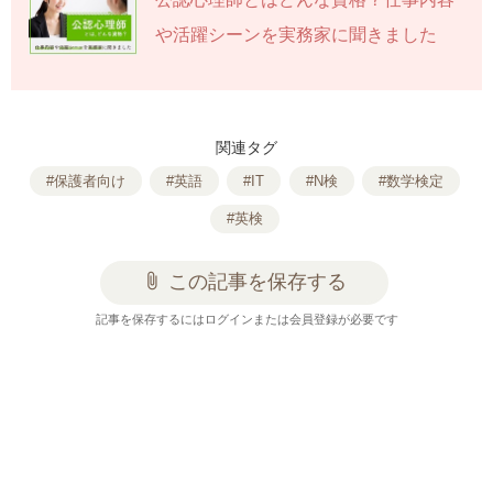
や活躍シーンを実務家に聞きました
関連タグ
#保護者向け
#英語
#IT
#N検
#数学検定
#英検
attach_file
この記事を保存する
記事を保存するにはログインまたは会員登録が必要です