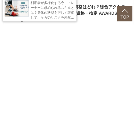
2026.07.09
利用者が多様化する今、トレ
みんながリアルに調べている資格はどれ？総合アクセス
ーナーに求められるスキルと
は？身体の状態を正しく評価
ランキング TOP10！【日本の資格・検定 AWARDS 202
して、ケガのリスクを未然に
6】
防ぐ指導力を体系的に学べ
る、注目の資格。取得するメ
2025.12.17
リット、試験概要をご紹介し
就職・転職に役立つ資格・検定ランキングTOP30【2026
ます。
年最新版】！
2024.07.05
都内に現れた本と緑のオアシス。知的好奇心をくすぐら
れる「本の森ちゅうおう」に行ってみた
関連記事