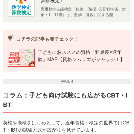
算数検定）
実用数学技能検定「数検」(後援=文部科学省。対
象：1～11級）は、数学・算数に関する能...
tips_and_updates
コチラの記事も要チェック！
子どもにおススメの資格「難易度×適年
齢」MAP【資格ソムリエがジャッジ！】
PAGE 4
コラム：子ども向け試験にも広がるCBT・I
BT
英検や漢検をはじめとして、近年資格・検定の世界ではCB
T・IBTの試験方式が広がりを見せています。