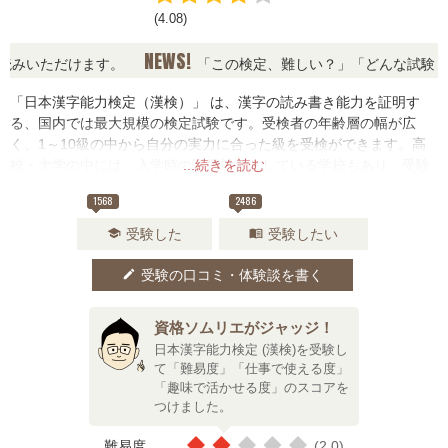
(4.08)
NEWS!
いただけます。
「この検定、難しい？」「どんな試験？」と
「日本漢字能力検定（漢検）」 は、漢字の読み書き能力を証明す
る、国内では最大規模の検定試験です。受検者の年齢層の幅が広
く、1～10級の中から自分の実力に合った級を受検ができます。高
校・大学の中には、入学時の評価対象としている学校もあり、受験
...続きを読む
や就職の際にも有利となる検定です。
1568
2486
受験した
受験したい
school
menu_book
受験の口コミ・体験談を書く
edit
資格ソムリエがジャッジ！
日本漢字能力検定 (漢検)を受験し
て「難易度」「仕事で使える度」
「趣味で活かせる度」のスコアを
つけました。
難易度
(2.0)