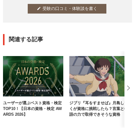
受験の口コミ・体験談を書く
edit
関連する記事
ユーザーが選ぶベスト資格・検定
ジブリ『耳をすませば』月島しず
TOP10！【日本の資格・検定 AW
くが資格に挑戦したら？言葉と物
ARDS 2026】
語の力で取得できそうな資格