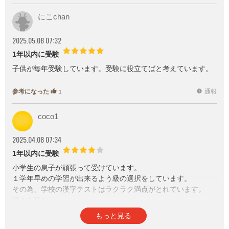
を決定し、発表しております。
昨年度の当サイト内のアクセス
にこchan
データおよびユーザーによるア
ンケートをもとに、最も注目＆
2025.05.08 07:32
支持された資格・検定を、3つの
部門に分けてランキング形式で
1年以内に受験
発表。本記事では、3部門のうち
子供が毎年受験しています。受験に役立てばと考えています。
【ユーザーが選ぶベスト資格・
検定部門】をランキング形式で
ご紹介。
参考になった
通報
thumb_up
report
1
coco1
2025.04.08 07:34
1年以内に受験
小学生の息子が頑張って受けています。
１学年早めの学習が出来るよう級の選択をしています。
その為、学校の漢字テストはラクラク満点がとれています。
中学受験のために５級あたりまで取得したいと思います。
参考になった
通報
thumb_up
report
1
もっと見る