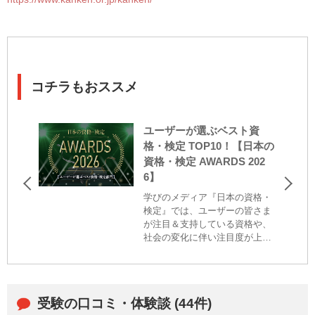
コチラもおススメ
ユーザーが選ぶベスト資
格・検定 TOP10！【日本の
資格・検定 AWARDS 202
6】
学びのメディア『日本の資格・
検定』では、ユーザーの皆さま
が注目＆支持している資格や、
社会の変化に伴い注目度が上が
っている検定を広くお伝えする
と共に、資格・検定に込められ
た主催者の思いを届け、社会に
おける資格・検定の価値を高め
受験の口コミ・体験談 (44件)
ることを目的に、毎年アワード