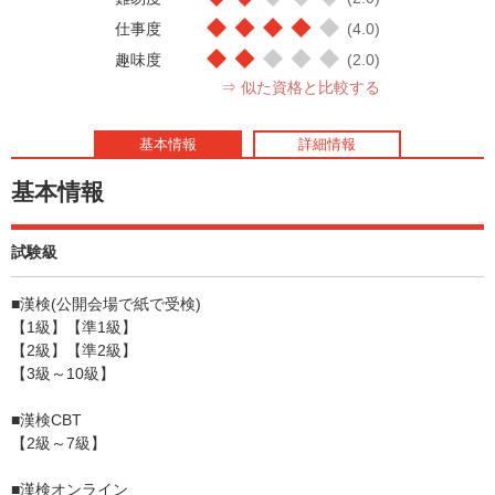
仕事度
(4.0)
趣味度
(2.0)
⇒ 似た資格と比較する
基本情報
詳細情報
基本情報
試験級
■漢検(公開会場で紙で受検)
【1級】【準1級】
【2級】【準2級】
【3級～10級】
■漢検CBT
【2級～7級】
■漢検オンライン