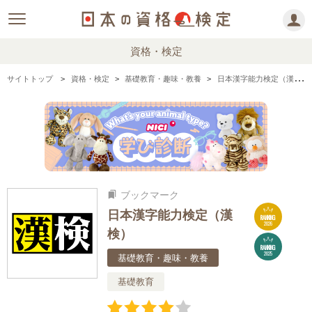
資格・検定
サイトトップ
資格・検定
基礎教育・趣味・教養
日本漢字能力検定（漢検）の情報まとめ・口コミ・体験談
ブックマーク
bookmarks
日本漢字能力検定（漢
RANKING
2026
検）
RANKING
2025
基礎教育・趣味・教養
基礎教育