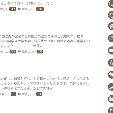
るとされており、日本人にとっては...
362
839
受験した
受験したい
menu_book
、大韓民国政府が認定する韓国語の語学力を測る試験です。世界7
国への留学や大学進学、韓国系の企業に就職する際の語学力の
す。また、2016年度よ...
163
355
受験した
受験したい
menu_book
肌の正しい知識を持ち、お客様一人ひとりに満足してもらえる
フェイシャルスキンケアのスペシャリストです。気持ち良さは
い線や目元のたるみ」などの女性が...
77
93
受験した
受験したい
menu_book