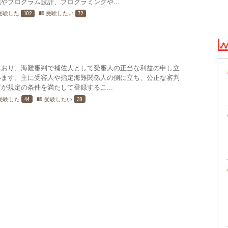
やプログラム設計、プログラミングや...
102
72
受験した
受験したい
menu_book
ており、海難審判で補佐人として受審人の正当な利益の申し立
います。主に受審人や指定海難関係人の側に立ち、公正な審判
が規定の条件を満たして登録するこ...
44
30
受験した
受験したい
menu_book