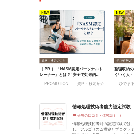
NEW
NEW
資格・検定のこと
学び効率UP
［ PR ］ 「NASM認定パーソナルト
整理収納の
レーナー」とは？“安全で効果的...
くいく人・
#PROMOTION
#資格・検定紹介
#ひでま
情報処理技術者能力認定試験
受験の口コミ・体験談 (0)
chat_bubble
情報処理技術者能力認定試験では
し、アルゴリズム構築とプログラ