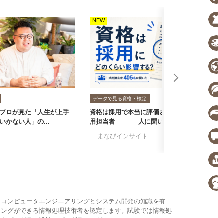
NEW
N
データで見る資格・検定
プロが見た「人生が上手
資格は採用で本当に評価される？採
転
いかない人」の...
用担当者405人に聞いた...
者
る
#まなびインサイト
#採用担当者に聞い
#
、コンピュータエンジニアリングとシステム開発の知識を有
ミングができる情報処理技術者を認定します。試験では情報処