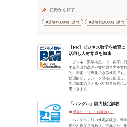
特徴から探す
#受験料3,000円以内
#受験料10,000円以内
【PR】ビジネス数学を教育に
活用し人材育成を加速
「ビジネス数学検定」は、数字に
する意識の高さや数的思考力を客
的に測定・可視化できる検定です
数理的リテラシーを明確に把握し
学習成果の見える化や教育改善に
用できます。
「ハングル」能力検定試験
受験の口コミ・体験談 (2)
chat_bubble
「ハングル」能力検定試験は、韓
化の人気などもあり、学生から一