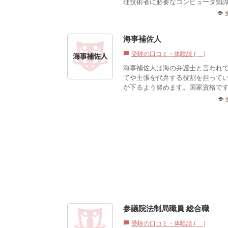
理技術者に必要なコンピュータ知識
school
海事補佐人
受験の口コミ・体験談 (0)
chat_bubble
海事補佐人は海の弁護士と言われ
てや主張を代弁する役割を担って
が下るよう努めます。国家資格です
school
参議院法制局職員 総合職
受験の口コミ・体験談 (0)
chat_bubble