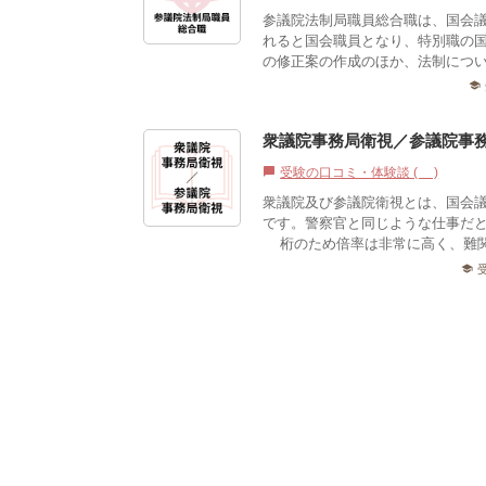
参議院法制局職員総合職は、国会
れると国会職員となり、特別職の
の修正案の作成のほか、法制につ
school
衆議院事務局衛視／参議院事
受験の口コミ・体験談 (0)
chat_bubble
衆議院及び参議院衛視とは、国会
です。警察官と同じような仕事だ
1桁のため倍率は非常に高く、難
school