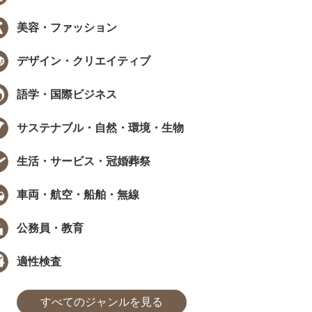
美容・ファッション
EW
NEW
デザイン・クリエイティブ
語学・国際ビジネス
サステナブル・自然・環境・生物
データで見る資格・検定
インタビュー
生活・サービス・冠婚葬祭
職で資格は武器になる？採用担当
［ PR ］ 時間が限られていても、学
405人に聞いた、資格...
び方は工夫できる。福田萌さんに学..
車両・航空・船舶・無線
た
まなびインサイト
#モチベーション
#採用担当者に聞いた
#アンケート
#勉強方法
#PROMOTION
#モチベーション
#気になるあの
#アンケ
公務員・教育
適性検査
すべてのジャンルを見る