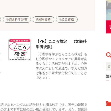
#受験料学割有
#国家資格
#必置資格
【PR】こころ検定®（文部科
学省後援）
対
【心理学を学ぶならこころ検定】も
観
し心理学やメンタルケアに興味があ
。
るならこころ検定がおすすめ。心理
、
学の入門として最適で、学んだ知識
活
は誰もが日常生活で役立てることが
注
できます。
ー
国語であるハングルの語学能力を測る検定です。近年の韓国文
般の方まで非常に幅の広い層が受験しています。また、韓国語