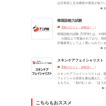
は日本語と文法構造や発音が似てい
school
韓国語能力試験
受験の口コミ・体験談 (3)
chat_bubble
韓国語能力試験 (TOPIK) は
0カ国以上で実施されており、韓
評価基準としてよく用いられていま
school
スキンケアフェイシャリスト
受験の口コミ・体験談 (0)
chat_bubble
スキンケアフェイシャリストは、
フェイシャル技術を兼ね備えた、
もちろん、「顔のむくみ」「ほうれ
school
こちらもおススメ