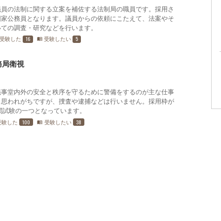
議員の法制に関する立案を補佐する法制局の職員です。採用さ
国家公務員となります。議員からの依頼にこたえて、法案やそ
いての調査・研究などを行います。
16
5
受験した
受験したい
menu_book
務局衛視
議事堂内外の安全と秩序を守るために警備をするのが主な仕事
と思われがちですが、捜査や逮捕などは行いません。採用枠が
関試験の一つとなっています。
100
38
受験した
受験したい
menu_book