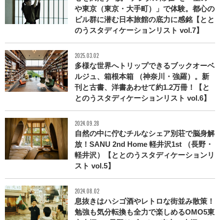
や東京（東京・大手町）」で体験。都心の
ビル群に潜む日本旅館の底力に感銘【とと
のうスタディケーションリスト vol.7】
2025.03.02
多様な世界へトリップできるブックオーベ
ルジュ、箱根本箱 （神奈川・強羅）。新
刊と古書、洋書あわせて約1.2万冊！【と
とのうスタディケーションリスト vol.6】
2024.09.28
自然の中に佇むチルなシェア別荘で脳身解
放！SANU 2nd Home 軽井沢1st （長野・
軽井沢）【ととのうスタディケーションリ
スト vol.5】
2024.08.02
息抜きはハシゴ酒やレトロな街並み散策！
勉強も気分転換も全力で楽しめるOMO5東