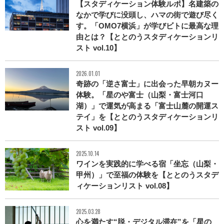
【スタディケーション体験ルポ】名建築の
なかで学びに没頭し、ハマの街で遊び尽く
す。「OMO7横浜」が学びビトに最高な理
由とは？【ととのうスタディケーションリ
スト vol.10】
2026.01.01
奇跡の「逆さ富士」に出会った早朝カヌー
体験。「星のや富士（山梨・富士河口
湖）」で運気が高まる「富士山麓の開運ス
テイ」を【ととのうスタディケーションリ
スト vol.09】
2025.10.14
ワインを実践的に学べる宿「坐忘（山梨・
甲州）」で至福の体験を【ととのうスタデ
ィケーションリスト vol.08】
2025.03.28
心を満たす“脱・デジタル滞在”を「星の