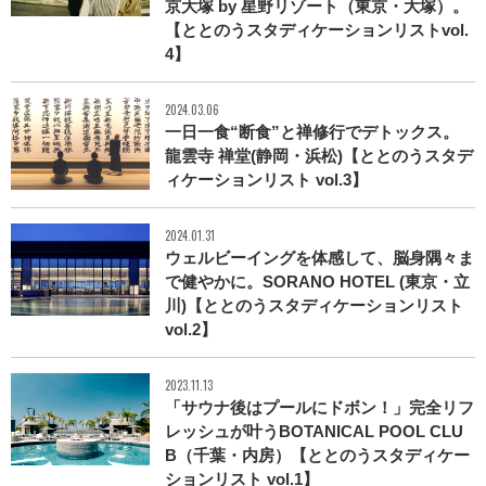
京大塚 by 星野リゾート（東京・大塚）。
【ととのうスタディケーションリストvol.
4】
2024.03.06
一日一食“断食”と禅修行でデトックス。
龍雲寺 禅堂(静岡・浜松)【ととのうスタデ
ィケーションリスト vol.3】
2024.01.31
ウェルビーイングを体感して、脳身隅々ま
で健やかに。SORANO HOTEL (東京・立
川)【ととのうスタディケーションリスト
vol.2】
2023.11.13
「サウナ後はプールにドボン！」完全リフ
レッシュが叶うBOTANICAL POOL CLU
B（千葉・内房）【ととのうスタディケー
ションリスト vol.1】