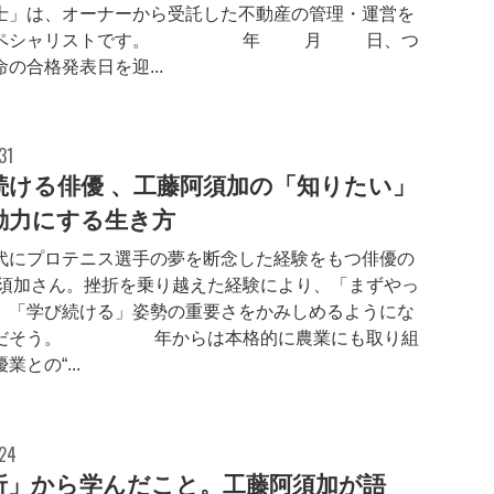
士」は、オーナーから受託した不動産の管理・運営を
ペシャリストです。 2025年12月25日、つ
の合格発表日を迎...
31
続ける俳優 、工藤阿須加の「知りたい」
動力にする生き方
代にプロテニス選手の夢を断念した経験をもつ俳優の
阿須加さん。挫折を乗り越えた経験により、「まずやっ
」「学び続ける」姿勢の重要さをかみしめるようにな
だそう。 2021年からは本格的に農業にも取り組
業との“...
.24
折」から学んだこと。工藤阿須加が語