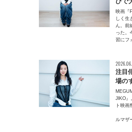
びで
映画『
しく生
ん。前
った。
習にフォ
2026.06
注目
場の
MEG
JIK
ト映画
977
ルマザー