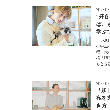
2026.03.
“好
ば、も
学ぶ
7人組
小学生
程、大
格「R
もとを訪
2026.02
「加
私を
き方