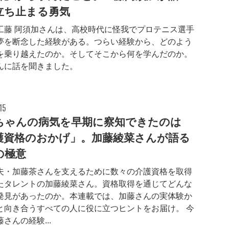
立ち止まる勇気
工藤 阿須加さんは、高校時代に怪我でプロテニス選手
夢を断念した経験がある。つらい経験から、どのよう
を乗り越えたのか。そしてそこから何を学んだのか。
んに話を聞きました。
15
ちゃんの病気を早期に察知できたのは
護資格のおかげ」。加藤綾菜さんが語る
の極意
夫・加藤茶さんを支えるために数々の介護資格を取得
たタレントの加藤綾菜さん。資格取得を通じてどんな
発見があったのか。本連載では、加藤さんの実体験か
と向き合うすべての人に役に立つヒントをお届け。 今
さんの経験...