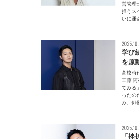
営管理
担うス
いに運命
2025.10.
学び
を原
高校時
工藤 
てみる
ったの
み、俳優
2025.10
「挫