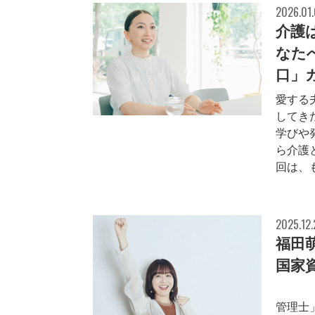
2026.01
介護
なた
口」
愛する
してき
学びや
ら介護
回は、も
2025.12
福田
国家
202
管理士