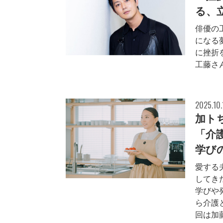
る、
俳優の
になる
に挫折
工藤さ
2025.10.
加ト
「介
学び
愛する
してき
学びや
ら介護
回は加藤