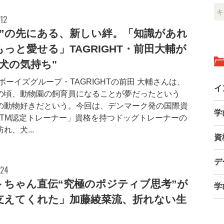
12
き”の先にある、新しい絆。「知識があれ
っと愛せる」TAGRIGHT・前田大輔が
"犬の気持ち"
ボーイズグループ・TAGRIGHTの前田 大輔さんは、
イ
の頃、動物園の飼育員になることが夢だったという
の動物好きだという。今回は、デンマーク発の国際資
学
PTM認定トレーナー」資格を持つドッグトレーナーの
れ、犬...
資
デ
.24
トちゃん直伝“究極のポジティブ思考”が
学
支えてくれた」加藤綾菜流、折れない生