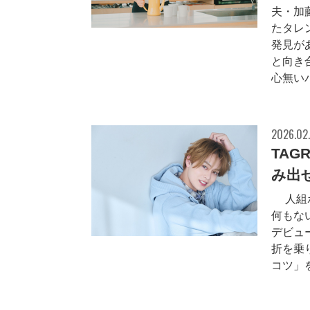
夫・加
たタレ
発見が
と向き
心無いバ
2026.02.
TAG
み出
7人組
何もな
デビュ
折を乗
コツ」を