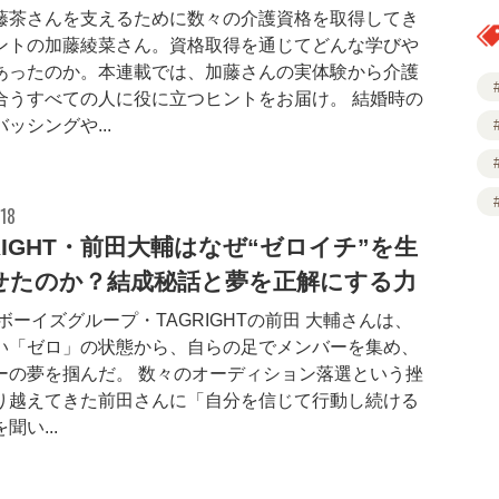
藤茶さんを支えるために数々の介護資格を取得してき
ントの加藤綾菜さん。資格取得を通じてどんな学びや
あったのか。本連載では、加藤さんの実体験から介護
合うすべての人に役に立つヒントをお届け。 結婚時の
ッシングや...
18
RIGHT・前田大輔はなぜ“ゼロイチ”を生
せたのか？結成秘話と夢を正解にする力
ボーイズグループ・TAGRIGHTの前田 大輔さんは、
い「ゼロ」の状態から、自らの足でメンバーを集め、
ーの夢を掴んだ。 数々のオーディション落選という挫
り越えてきた前田さんに「自分を信じて行動し続ける
聞い...