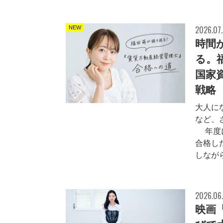
2026.07
NEW
時間
る。
国家
戦略
大人に
など、
5年度
合格し
しながら
2026.06
映画