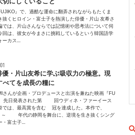
大切にしていること
FUJIKO』で、過酷な運命に翻弄されながらもたくま
き抜くヒロイン・富士子を熱演した俳優・片山 友希さ
編では、片山さんならでは記憶術や思考法について伺
今回は、彼女が今まさに挑戦しているという韓国語学
ーカス...
.01
俳優・片山友希に学ぶ吸収力の極意。現
すべてを成長の糧に
UMIさんが企画・プロデュースと出演を兼ねた映画『FU
O』。先日発表された第28回ウディネ・ファーイース
祭では、最高賞を含む2冠を達成した。本作で、1
～80年代の静岡を舞台に、逆境を生き抜くシング
・富士子...