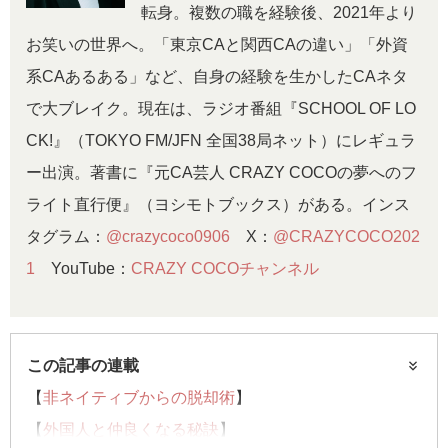
転身。複数の職を経験後、2021年より
お笑いの世界へ。「東京CAと関西CAの違い」「外資
系CAあるある」など、自身の経験を生かしたCAネタ
で大ブレイク。現在は、ラジオ番組『SCHOOL OF LO
CK!』（TOKYO FM/JFN 全国38局ネット）にレギュラ
ー出演。著書に『元CA芸人 CRAZY COCOの夢へのフ
ライト直行便』（ヨシモトブックス）がある。インス
タグラム：
@crazycoco0906
X：
@CRAZYCOCO202
1
YouTube：
CRAZY COCOチャンネル
この記事の連載
【
非ネイティブからの脱却術
】
【
外国人と仲良くなる秘訣
】