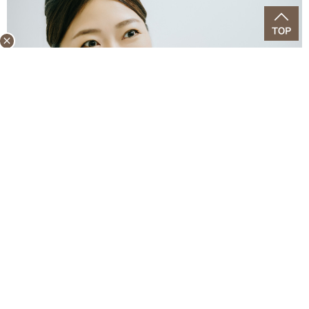
close
それで、動画が終わったら、急にクイズタイムがスタート
（笑）。
「この夏、新たに就航する都市はどこ？」「CEOの名前
は？」といった問題が次々と出されるので、早押しクイズ
みたいに手を挙げて答えるんです。