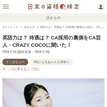
読みもの
サイトトップ
読みもの
英語力は？ 待遇は？ CA採用の裏側をCA芸人・CRAZY COCOに聞いた！
英語力は？ 待遇は？ CA採用の裏側をCA芸
人・CRAZY COCOに聞いた！
2024.11.20 (最終更新：2024.11.20)
インタビュー
#気になるあの人を深堀り
この記事をあとで読む
attach_file