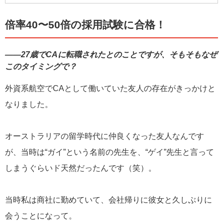
【CA時代のマル秘トーク】……今回はコチラ
【
これから役立つ資格はコレ！
】
倍率40〜50倍の採用試験に合格！
【
CRAZY COCO流時間術
】
――27歳でCAに転職されたとのことですが、そもそもなぜ
このタイミングで？
外資系航空でCAとして働いていた友人の存在がきっかけと
なりました。
オーストラリアの留学時代に仲良くなった友人なんです
が、当時は“ガイ”という名前の先生を、“ゲイ”先生と言って
しまうぐらいド天然だったんです（笑）。
当時私は商社に勤めていて、会社帰りに彼女と久しぶりに
会うことになって。