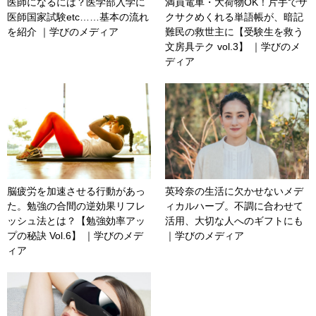
医師になるには？医学部入学に
満員電車・大荷物OK！片手でサ
医師国家試験etc……基本の流れ
クサクめくれる単語帳が、暗記
を紹介 ｜学びのメディア
難民の救世主に【受験生を救う
文房具テク vol.3】 ｜学びのメ
ディア
脳疲労を加速させる行動があっ
英玲奈の生活に欠かせないメデ
た。勉強の合間の逆効果リフレ
ィカルハーブ。不調に合わせて
ッシュ法とは？【勉強効率アッ
活用、大切な人へのギフトにも
プの秘訣 Vol.6】 ｜学びのメデ
｜学びのメディア
ィア