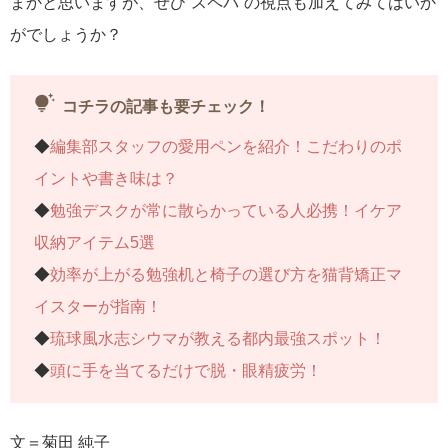
まかと思いますが、ぜひ”スペパ”の視点も加えてみてはいか
がでしょうか？
tips_and_updates
コチラの記事も要チェック！
◆
編集部スタッフの愛用ペンを紹介！こだわりのポ
イントや書き味は？
◆
勉強デスクが常に散らかっている人必携！イケア
収納アイテム5選
◆
効率が上がる勉強机と椅子の選び方を猫背矯正マ
イスターが指南！
◆
琉球風水志シウマが教える都内最強スポット！
◆
頭に手を当てるだけで脱・眼精疲労！
文＝菊田 純子