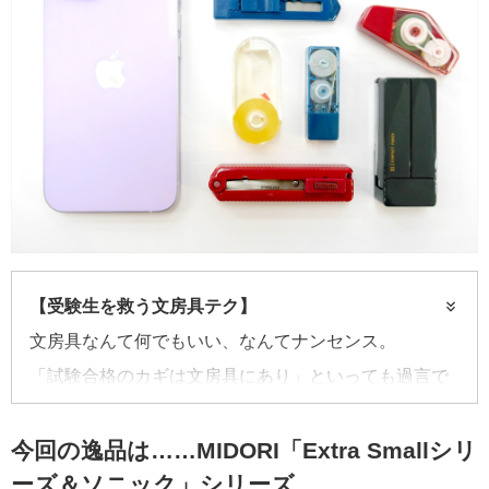
【受験生を救う文房具テク】
文房具なんて何でもいい、なんてナンセンス。
「試験合格のカギは文房具にあり」といっても過言で
はない。
この連載では、受験生の味方になる優れた文房具を紹
今回の逸品は……MIDORI「Extra Smallシリ
ーズ＆ソニック」シリーズ
介すると共に、ちょっとイイ使い方テクニックや、