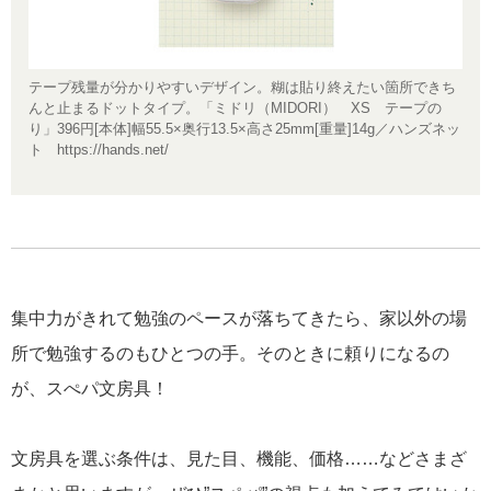
テープ残量が分かりやすいデザイン。糊は貼り終えたい箇所できち
刃の
んと止まるドットタイプ。「ミドリ（MIDORI） XS テープの
応。
り」396円[本体]幅55.5×奥行13.5×高さ25mm[重量]14g／ハンズネッ
1×高
ト https://hands.net/
集中力がきれて勉強のペースが落ちてきたら、家以外の場
所で勉強するのもひとつの手。そのときに頼りになるの
が、スぺパ文房具！
文房具を選ぶ条件は、見た目、機能、価格……などさまざ