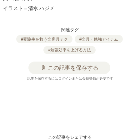
イラスト＝清水 ハジメ
関連タグ
#受験生を救う文房具テク
#文具・勉強アイテム
#勉強効率を上げる方法
attach_file
この記事を保存する
記事を保存するにはログインまたは会員登録が必要です
この記事をシェアする