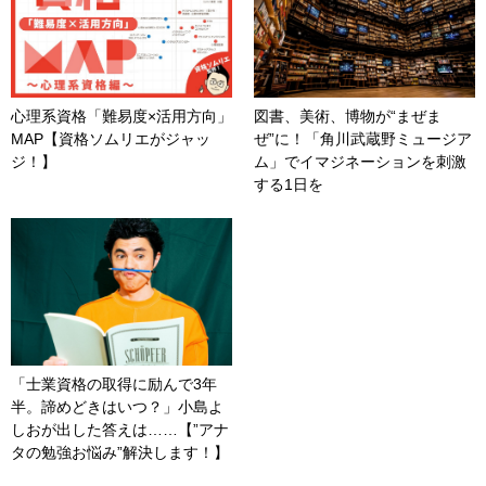
心理系資格「難易度×活用方向」
図書、美術、博物が“まぜま
MAP【資格ソムリエがジャッ
ぜ”に！「角川武蔵野ミュージア
ジ！】
ム」でイマジネーションを刺激
する1日を
「士業資格の取得に励んで3年
半。諦めどきはいつ？」小島よ
しおが出した答えは……【”アナ
タの勉強お悩み”解決します！】