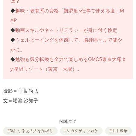
は？
連載記事一覧へ>>
◆
趣味・教養系の資格「難易度×仕事で使える度」M
AP
◆
動画スキルやネットリテラシーが身に付く検定
◆
ウェルビーイングを体感して、脳身隅々まで健や
かに。
◆
勉強も気分転換も全力で楽しめるOMO5東京大塚 b
y 星野リゾート（東京・大塚）。
撮影＝宇高 尚弘
文＝堀池 沙知子
関連タグ
#気になるあの人を深堀り
#シカクがキッカケ
#山中綾華