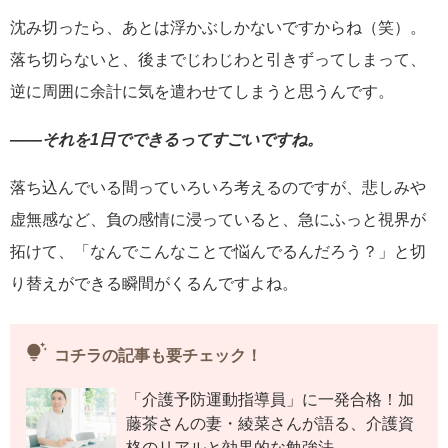
沈み切ったら、あとは浮かぶしかないですからね（笑）。
落ち切らないと、後までじわじわと引きずってしまって、
逆に周囲に余計に気を遣わせてしまうと思うんです。
――それを1日でできるってすごいですね。
落ち込んでいる間っていろいろ考えるのですが、悲しみや
虚無感など、負の感情に浸っていると、急にふっと視界が
拓けて、「なんでこんなことで悩んでるんだろう？」と切
り替えができる瞬間がくるんですよね。
tips_and_updates
コチラの記事も要チェック！
「介護予防運動指導員」に一発合格！加
藤茶さんの妻・綾菜さんが語る、介護資
格のリアルと効果的な勉強法