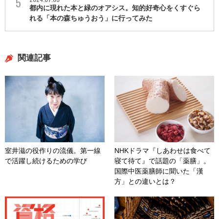
都内に現れた本と緑のオアシス。知的好奇心をくすぐら
れる「本の森ちゅうおう」に行ってみた
関連記事
室井滋の役作りの流儀。第一線
NHKドラマ『しあわせは食べて
で活躍し続けるための学び
寝て待て』で話題の「薬膳」。
国際中医薬膳師に聞いた「漢
方」との違いとは？