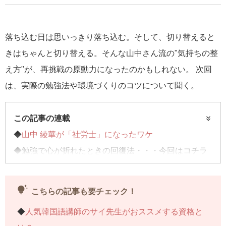
落ち込む日は思いっきり落ち込む。そして、切り替えると
きはちゃんと切り替える。そんな山中さん流の"気持ちの整
え方"が、再挑戦の原動力になったのかもしれない。 次回
は、実際の勉強法や環境づくりのコツについて聞く。
この記事の連載
◆
山中 綾華が「社労士」になったワケ
◆勉強で心が折れたときの回復法・・・今回はコチラ
◆
「単語がなかなか覚えられない」の解決法
◆
「社労士」合格前から事務所で働きだしたワケ
tips_and_updates
こちらの記事も要チェック！
◆
「社労士」山中 綾華が描く「これから」
◆
人気韓国語講師のサイ先生がおススメする資格と