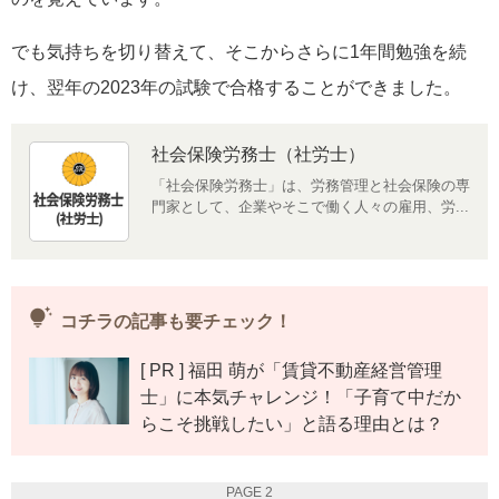
でも気持ちを切り替えて、そこからさらに1年間勉強を続
け、翌年の2023年の試験で合格することができました。
社会保険労務士（社労士）
「社会保険労務士」は、労務管理と社会保険の専
門家として、企業やそこで働く人々の雇用、労...
tips_and_updates
コチラの記事も要チェック！
[ PR ] 福田 萌が「賃貸不動産経営管理
士」に本気チャレンジ！「子育て中だか
らこそ挑戦したい」と語る理由とは？
PAGE 2