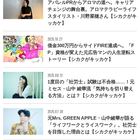
アパレルPRからアロマの道へ。キャリア
チェンジの舞台裏。アロマテラピーライフ
スタイリスト・川野菜穂さん【シカクがキ
ッカケ】
2025.10.27
借金300万円からサイドFIRE達成へ。「F
P」資格が変えた元広告マンの人生逆転ス
トーリー【シカクがキッカケ】
2025.08.12
1度目の「社労士」試験は不合格……！元
ミセス・山中 綾華流「気持ちを切り替え
る方法」とは？【シカクがキッカケ】
2025.07.28
元Mrs. GREEN APPLE・山中綾華が語る
「ライフワークとライスワーク」。社労士
を目指した理由とは【シカクがキッカケ】