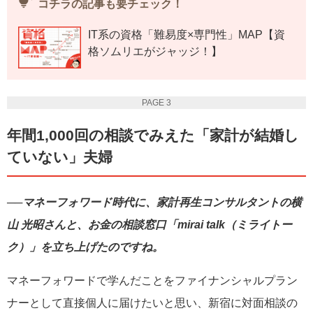
tips_and_updates
コチラの記事も要チェック！
IT系の資格「難易度×専門性」MAP【資
格ソムリエがジャッジ！】
PAGE 3
年間1,000回の相談でみえた「家計が結婚し
ていない」夫婦
──マネーフォワード時代に、家計再生コンサルタントの横
山 光昭さんと、お金の相談窓口「mirai talk（ミライトー
ク）」を立ち上げたのですね。
マネーフォワードで学んだことをファイナンシャルプラン
ナーとして直接個人に届けたいと思い、新宿に対面相談の