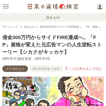
読みもの
サイトトップ
読みもの
借金300万円からサイドFIRE達成へ。「FP」資格が変えた元広告マンの人生逆転ストーリー【シカクがキッカケ】
借金300万円からサイドFIRE達成へ。「F
P」資格が変えた元広告マンの人生逆転スト
ーリー【シカクがキッカケ】
2025.10.27 (最終更新：2025.10.27)
この記事をあとで読む
attach_file
インタビュー
#シカクがキッカケ