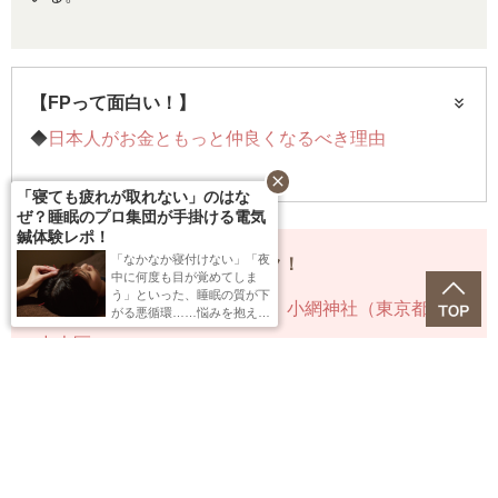
【FPって面白い！】
◆
日本人がお金ともっと仲良くなるべき理由
close
「寝ても疲れが取れない」のはな
連載記事一覧へ>>
ぜ？睡眠のプロ集団が手掛ける電気
鍼体験レポ！
tips_and_updates
「なかなか寝付けない」「夜
コチラの記事も要チェック！
中に何度も目が覚めてしま
う」といった、睡眠の質が下
◆
都内屈指のパワースポット、小網神社（東京都・
がる悪循環……悩みを抱える
編集Fが、東京・八重洲にあ
中央区）。
る「BRAIN SLEEP CONDITI
ONING STUDIO（ブレイン
◆
動画スキルやネットリテラシーが身に付く検定
スリープ コンディショニン
グスタジオ）」で「リカバリ
◆
室井滋の効率的スケジュール法。プロフェッショ
ー（鍼×ボディケア／90
分）」を体験。
ナルの時間管理術
◆
“眼疲れ”の救世主！「コラントッテ」のアイマスク