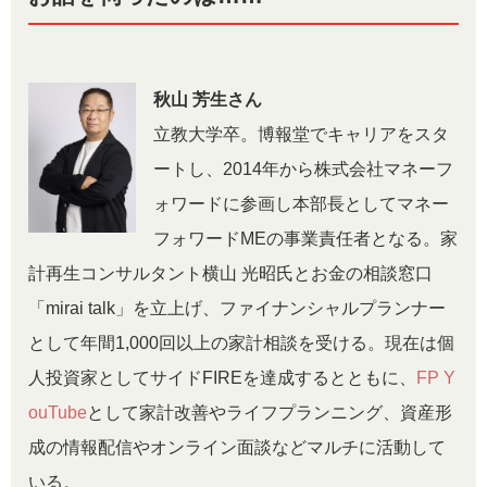
秋山 芳生さん
立教大学卒。博報堂でキャリアをスタ
ートし、2014年から株式会社マネーフ
ォワードに参画し本部長としてマネー
フォワードMEの事業責任者となる。家
計再生コンサルタント横山 光昭氏とお金の相談窓口
「mirai talk」を立上げ、ファイナンシャルプランナー
として年間1,000回以上の家計相談を受ける。現在は個
人投資家としてサイドFIREを達成するとともに、
FP Y
ouTube
として家計改善やライフプランニング、資産形
成の情報配信やオンライン面談などマルチに活動して
いる。