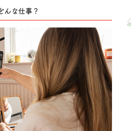
るのかも」と思ったら
】
どんな仕事？
という子におススメ！】