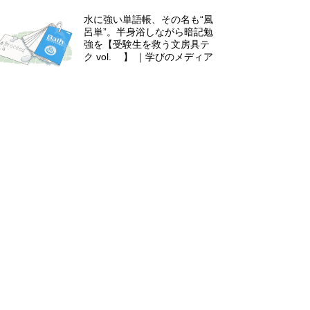
水に強い単語帳、その名も“風
呂単”。半身浴しながら暗記勉
強を【受験生を救う文房具テ
ク vol.6】 ｜学びのメディア