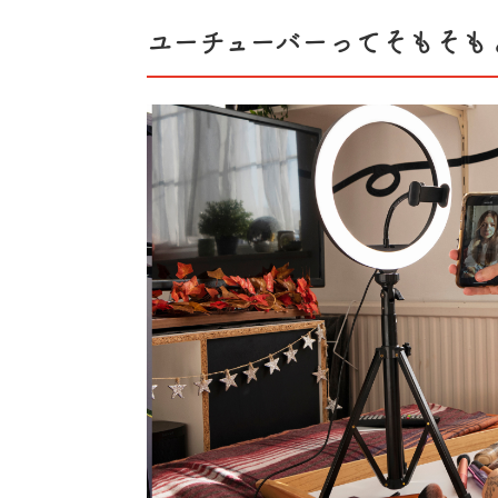
第4回【
「将来はイラストレーターにな
ユーチューバーってそもそも
第5回【「将来の夢はユーチューバー」
連載記事一覧へ