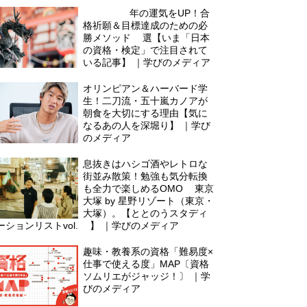
2025年の運気をUP！合
格祈願＆目標達成のための必
勝メソッド3選【いま「日本
の資格・検定」で注目されて
いる記事】 ｜学びのメディア
オリンピアン＆ハーバード学
生！二刀流・五十嵐カノアが
朝食を大切にする理由【気に
なるあの人を深堀り】 ｜学び
のメディア
息抜きはハシゴ酒やレトロな
街並み散策！勉強も気分転換
も全力で楽しめるOMO5東京
大塚 by 星野リゾート（東京・
大塚）。【ととのうスタディ
ーションリストvol.4】 ｜学びのメディア
趣味・教養系の資格「難易度×
仕事で使える度」MAP〔資格
ソムリエがジャッジ！〕 ｜学
びのメディア