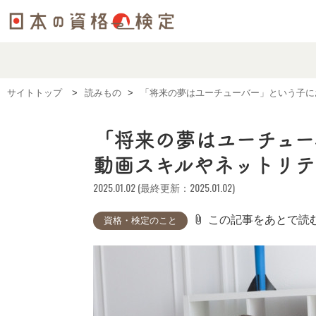
サイトトップ
読みもの
「将来の夢はユーチューバー」という子に
「将来の夢はユーチュ
動画スキルやネットリ
2025.01.02 (最終更新：2025.01.02)
attach_file
この記事をあとで読
資格・検定のこと