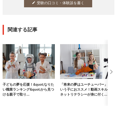
受験の口コミ・体験談を書く
edit
関連する記事
子どもの夢を応援！&quot;なりた
「将来の夢はユーチューバー」と
い職業ランキング&quot;から見つ
いう子におススメ！動画スキルや
ける親子で取り...
ネットリテラシーが身に付く...