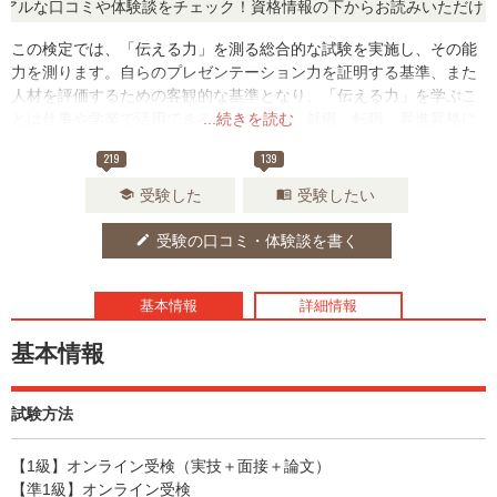
ルな口コミや体験談をチェック！資格情報の下からお読みいただけます
この検定では、「伝える力」を測る総合的な試験を実施し、その能
力を測ります。自らのプレゼンテーション力を証明する基準、また
人材を評価するための客観的な基準となり、「伝える力」を学ぶこ
とは仕事や学業で活用できるだけでなく、就職、転職、昇進昇格に
...続きを読む
有利となるでしょう。
219
139
受験した
受験したい
school
menu_book
受験の口コミ・体験談を書く
edit
基本情報
詳細情報
基本情報
試験方法
【1級】オンライン受検（実技＋面接＋論文）
【準1級】オンライン受検