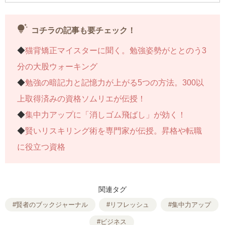
紹介します。
tips_and_updates
コチラの記事も要チェック！
＞＞連載記事一覧へ
◆
猫背矯正マイスターに聞く。勉強姿勢がととのう3
分の大股ウォーキング
◆
勉強の暗記力と記憶力が上がる5つの方法。300以
上取得済みの資格ソムリエが伝授！
◆
集中力アップに「消しゴム飛ばし」が効く！
◆
賢いリスキリング術を専門家が伝授。昇格や転職
に役立つ資格
関連タグ
#賢者のブックジャーナル
#リフレッシュ
#集中力アップ
#ビジネス