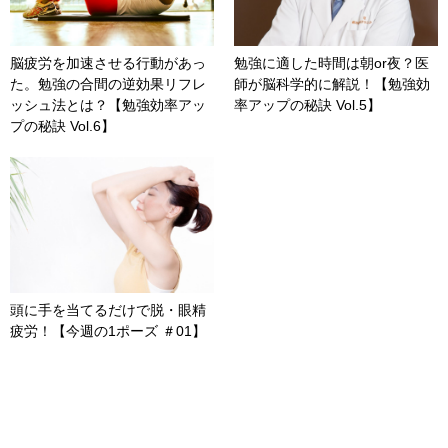
脳疲労を加速させる行動があっ
勉強に適した時間は朝or夜？医
た。勉強の合間の逆効果リフレ
師が脳科学的に解説！【勉強効
ッシュ法とは？【勉強効率アッ
率アップの秘訣 Vol.5】
プの秘訣 Vol.6】
頭に手を当てるだけで脱・眼精
疲労！【今週の1ポーズ ＃01】