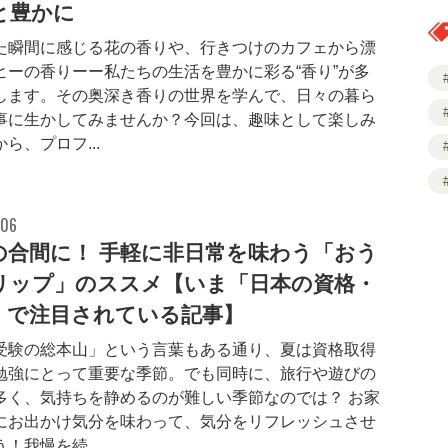
と豊かに
た瞬間に感じる花の香りや、行きつけのカフェから漂
ヒーの香りーー私たちの生活を豊かに彩る“香り”が多
します。その奥深き香りの世界を学んで、日々の暮ら
事に生かしてみませんか？今回は、趣味として楽しみ
ら、プロフ...
.06
の合間に！ 手軽に非日常を味わう「おう
リップ」のススメ【いま「日本の資格・
」で注目されている記事】
受験の総本山」という言葉もある通り、夏は資格取得
勉強にとって重要な季節。でも同時に、旅行や遊びの
多く、気持ちを静めるのが難しい季節なのでは？ お家
にお出かけ気分を味わって、気分をリフレッシュさせ
！我慢を続...