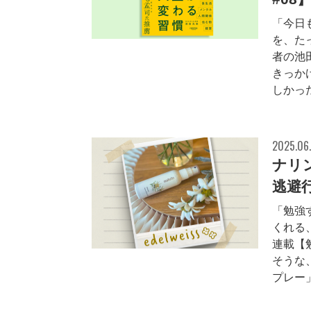
「今日
を、た
者の池
きっか
しかった
2025.06
ナリ
逃避行
「勉強
くれる
連載【
そうな
プレー」