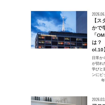
2026.06.
【ス
かで
「O
は？
ol.1
日常か
が切れ
学びと
ンにピ
26年
2026.03