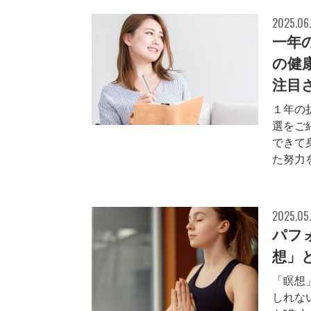
2025.06
一年
の健
注目
１年の
選をご
できて
た努力
2025.05
パフ
想」
「瞑想
しれな