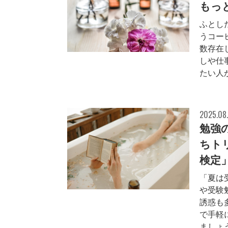
もっ
ふとし
うコー
数存在
しや仕
たい人か
2025.08
勉強
ちト
検定
「夏は
や受験
誘惑も
で手軽
ましょう