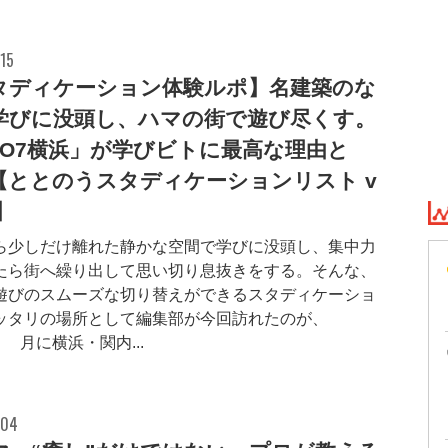
15
タディケーション体験ルポ】名建築のな
学びに没頭し、ハマの街で遊び尽くす。
MO7横浜」が学びビトに最高な理由と
【ととのうスタディケーションリスト v
0】
ら少しだけ離れた静かな空間で学びに没頭し、集中力
たら街へ繰り出して思い切り息抜きをする。そんな、
遊びのスムーズな切り替えができるスタディケーショ
ッタリの場所として編集部が今回訪れたのが、20
4月に横浜・関内...
.04