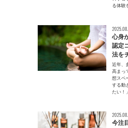
る体験
2025.08.
心身
認定
法を
近年、
高まって
想スペ
する動
たい！」
2025.08
今注