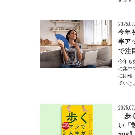
2025.07.
今年
率ア
で注
今年も
に集中
に朗報
ていき
2025.07.
「歩
い「
#08