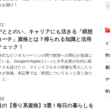
をお届け！
13
がととのい、キャリアにも活きる「瞑想
コーチ」資格とは？得られる知識と活用
イ
チェック！
多忙なビジネスパーソンの間で瞑想への関心が急速に
学
いる。GoogleやAppleといった大手企業が社内に瞑
ースを設けたり、マインドフルネス研修を導入したり
資
きが加速。本記事では「瞑想についてもっと深く知り
と...
デ
学
.08
目の【香り系資格】3選！毎日の暮らしを