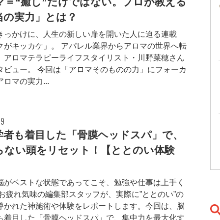
マ＝“癒し”だけではない。プロが教える
当の実力」とは？
きっかけに、人生の新しい扉を開いた人に迫る連載
クがキッカケ」。 アパレル業界からアロマの世界へ転
、アロマテラピーライフスタイリスト・川野菜穂さん
タビュー。 今回は「アロマそのものの力」にフォーカ
ロマの実力...
19
学者も着目した「骨膜ヘッドスパ」で、
らない頭をリセット！【ととのい体験
脳がベストな状態であってこそ、勉強や仕事は上手く
 お疲れ気味の編集部スタッフが、実際に”ととのい”の
導かれた神施術や体験をレポートします。今回は、脳
も着目した「骨膜ヘッドスパ」で、集中力を最大化す