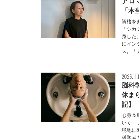
アロ
「本
資格を
「シカ
身した
にイン
ス。「ア
2025.11.
脳科
休ま
記】
心身＆
いく！
境地に
科学者